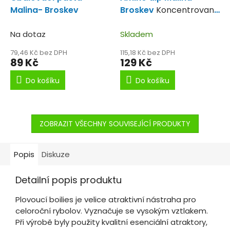
Malina- Broskev
Broskev
Koncentrovaný
amino dip.
Na dotaz
Skladem
79,46 Kč bez DPH
115,18 Kč bez DPH
89 Kč
129 Kč
Do košíku
Do košíku
ZOBRAZIT VŠECHNY SOUVISEJÍCÍ PRODUKTY
Popis
Diskuze
Detailní popis produktu
Plovoucí boilies je velice atraktivní nástraha pro
celoroční rybolov. Vyznačuje se vysokým vztlakem.
Při výrobě byly použity kvalitní esenciální atraktory,