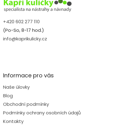
í
+420 602 277 110
(Po-So, 8-17 hod.)
info@kaprikulicky.cz
Informace pro vás
Naše úlovky
Blog
Obchodní podmínky
Podmínky ochrany osobních údajů
Kontakty