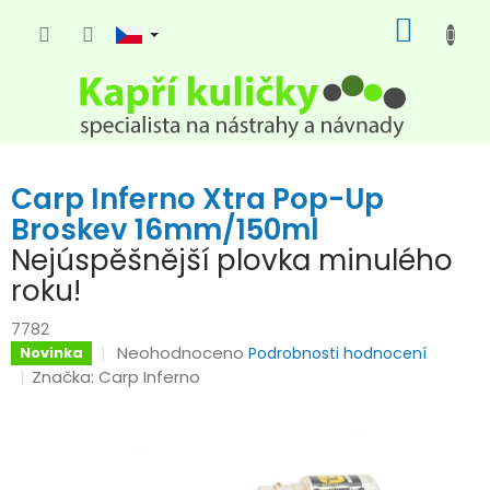
Přejít
NÁKUP
na
KOŠÍK
obsah
Carp Inferno Xtra Pop-Up
Broskev 16mm/150ml
Nejúspěšnější plovka minulého
roku!
7782
Průměrné
Neohodnoceno
Novinka
Podrobnosti hodnocení
hodnocení
Značka:
Carp Inferno
produktu
je
0,0
z