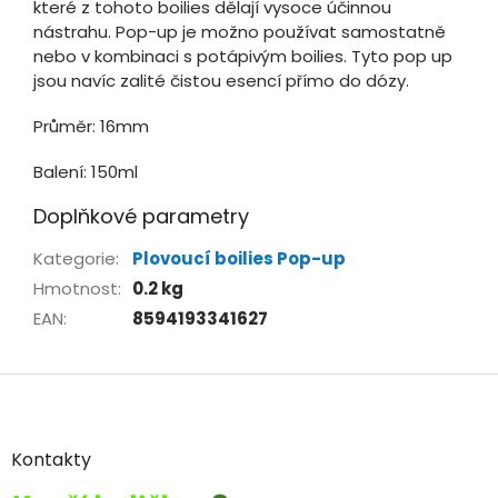
které z tohoto boilies dělají vysoce účinnou
nástrahu. Pop-up je možno používat samostatně
nebo v kombinaci s potápivým boilies. Tyto pop up
jsou navíc zalité čistou esencí přímo do dózy.
Průměr: 16mm
Balení: 150ml
Doplňkové parametry
Kategorie
:
Plovoucí boilies Pop-up
Hmotnost
:
0.2 kg
EAN
:
8594193341627
Z
á
p
a
Kontakty
t