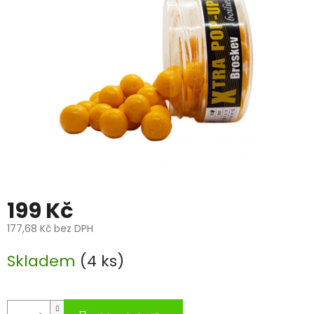
5
hvězdiček.
199 Kč
177,68 Kč bez DPH
Měrná
Skladem
(4 ks)
cena: