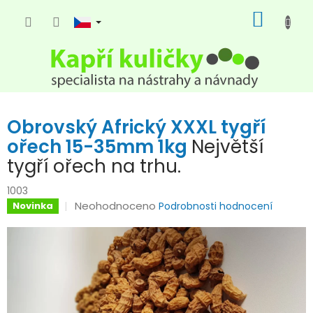
Přejít
NÁKUP
na
KOŠÍK
obsah
Obrovský Africký XXXL tygří
ořech 15-35mm 1kg
Největší
tygří ořech na trhu.
1003
Průměrné
Neohodnoceno
Novinka
Podrobnosti hodnocení
hodnocení
produktu
je
0,0
z
5
hvězdiček.