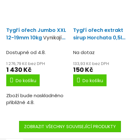
Tygří ořech Jumbo XXL
Tygří ořech extrakt
12-19mm 10kg
Vynikající
sirup Horchata 0,5l
nástraha a návnada na
Extra sladký sirup!
kapry.
Dostupné od 4.8.
Na dotaz
1 276,79 Kč bez DPH
133,93 Kč bez DPH
1 430 Kč
150 Kč
Do košíku
Do košíku
Zboží bude naskladněno
přibližně 4.8.
ZOBRAZIT VŠECHNY SOUVISEJÍCÍ PRODUKTY