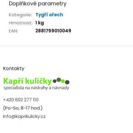
Doplňkové parametry
Kategorie
:
Tygří ořech
Hmotnost
:
1 kg
EAN
:
2881759010049
Z
á
p
a
Kontakty
t
í
+420 602 277 110
(Po-So, 8-17 hod.)
info@kaprikulicky.cz