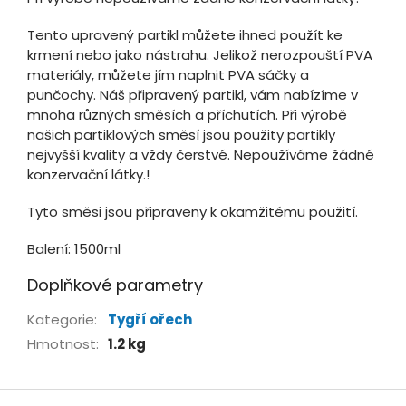
Tento upravený partikl můžete ihned použít ke
krmení nebo jako nástrahu. Jelikož nerozpouští PVA
materiály, můžete jím naplnit PVA sáčky a
punčochy. Náš připravený partikl, vám nabízíme v
mnoha různých směsích a příchutích. Při výrobě
našich partiklových směsí jsou použity partikly
nejvyšší kvality a vždy čerstvé. Nepoužíváme žádné
konzervační látky.!
Tyto směsi jsou připraveny k okamžitému použití.
Balení: 1500ml
Doplňkové parametry
Kategorie
:
Tygří ořech
Hmotnost
:
1.2 kg
Z