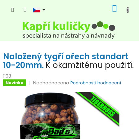
Přejít
NÁKUP
na
KOŠÍK
obsah
Naložený tygří ořech standart
10-20mm.
K okamžitému použití.
1198
Průměrné
Neohodnoceno
Novinka
Podrobnosti hodnocení
hodnocení
produktu
je
0,0
z
5
hvězdiček.