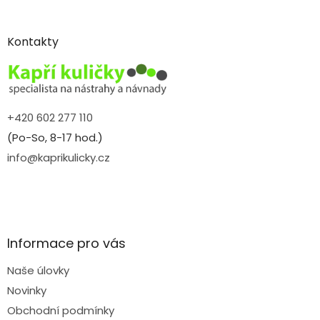
á
p
a
Kontakty
t
í
+420 602 277 110
(Po-So, 8-17 hod.)
info@kaprikulicky.cz
Informace pro vás
Naše úlovky
Novinky
Obchodní podmínky