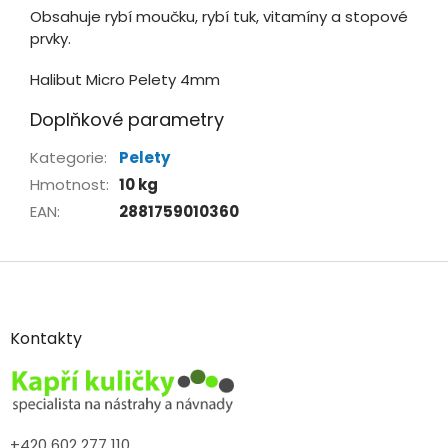
Obsahuje rybí moučku, rybí tuk, vitamíny a stopové
prvky.
Halibut Micro Pelety 4mm
Doplňkové parametry
Kategorie
:
Pelety
Hmotnost
:
10 kg
EAN
:
2881759010360
Z
á
p
a
Kontakty
t
í
+420 602 277 110