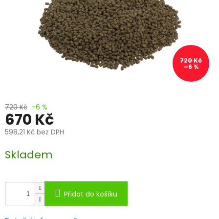
720 Kč
–6 %
720 Kč
–6 %
670 Kč
598,21 Kč bez DPH
Měrná
Skladem
cena:
Přidat do košíku