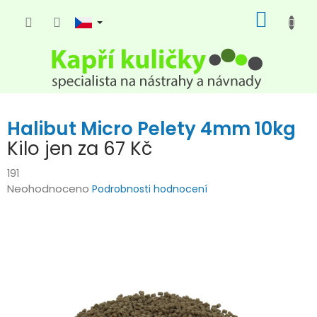
Přejít
NÁKUP
na
KOŠÍK
obsah
Halibut Micro Pelety 4mm 10kg
Kilo jen za 67 Kč
191
Průměrné
Neohodnoceno
Podrobnosti hodnocení
hodnocení
produktu
je
0,0
z
5
hvězdiček.