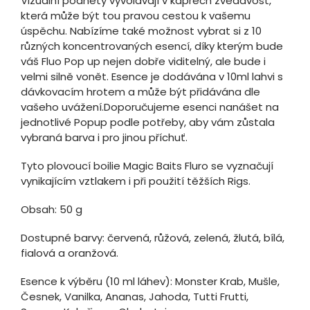
Vizuální podněty vyvolávají v kaprech zvědavost,
která může být tou pravou cestou k vašemu
úspěchu. Nabízíme také možnost vybrat si z 10
různých koncentrovaných esencí, díky kterým bude
váš Fluo Pop up nejen dobře viditelný, ale bude i
velmi silně vonět. Esence je dodávána v 10ml lahvi s
dávkovacím hrotem a může být přidávána dle
vašeho uvážení.Doporučujeme esenci nanášet na
jednotlivé Popup podle potřeby, aby vám zůstala
vybraná barva i pro jinou příchuť.
Tyto plovoucí boilie Magic Baits Fluro se vyznačují
vynikajícím vztlakem i při použití těžších Rigs.
Obsah: 50 g
Dostupné barvy: červená, růžová, zelená, žlutá, bílá,
fialová a oranžová.
Esence k výběru (10 ml láhev): Monster Krab, Mušle,
Česnek, Vanilka, Ananas, Jahoda, Tutti Frutti,