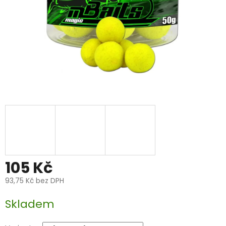
105 Kč
93,75 Kč bez DPH
Měrná
Skladem
cena: