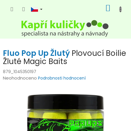
Přejít
NÁKUP
na
KOŠÍK
obsah
Fluo Pop Up Žlutý
Plovoucí Boilie
Žluté Magic Baits
879_1045350197
Průměrné
Neohodnoceno
Podrobnosti hodnocení
hodnocení
produktu
je
0,0
z
5
hvězdiček.