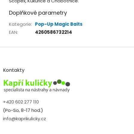
Scopex, Kukuřice a Chobotnice.
Doplňkové parametry
Kategorie
:
Pop-Up Magic Baits
EAN
:
4260586732214
Z
á
p
a
Kontakty
t
í
+420 602 277 110
(Po-So, 8-17 hod.)
info@kaprikulicky.cz