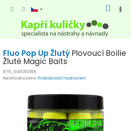
Přejít
NÁKUP
na
KOŠÍK
obsah
Fluo Pop Up Žlutý
Plovoucí Boilie
Žluté Magic Baits
879_1045350196
Průměrné
Neohodnoceno
Podrobnosti hodnocení
hodnocení
produktu
je
0,0
z
5
hvězdiček.