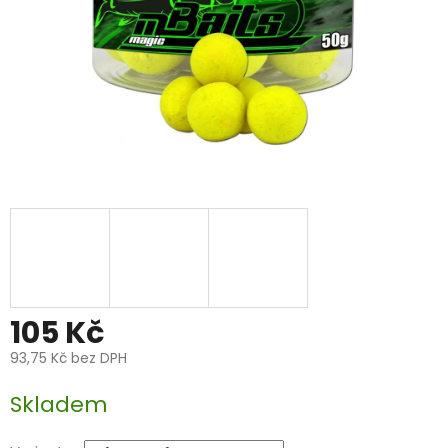
105 Kč
93,75 Kč bez DPH
Měrná
Skladem
cena: