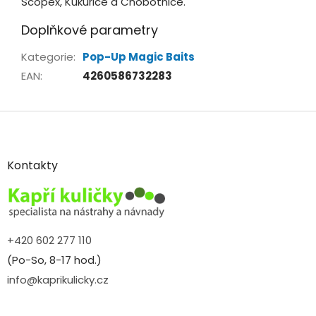
Scopex, Kukuřice a Chobotnice.
Doplňkové parametry
Kategorie
:
Pop-Up Magic Baits
EAN
:
4260586732283
Z
á
p
a
Kontakty
t
í
+420 602 277 110
(Po-So, 8-17 hod.)
info@kaprikulicky.cz