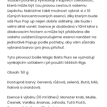
Vizuální podněty vyvolávají v kaprech zvědavost,
která může být tou pravou cestou k vašemu
úspěchu. Nabízíme také možnost vybrat si z 10
různých koncentrovaných esencí, díky kterým bude
váš Fluo Pop up nejen dobře viditelný, ale bude i
velmi silně vonět. Esence je dodávána v 10ml lahvi s
dávkovacím hrotem a může být přidávána dle
vašeho uvážení.Doporučujeme esenci nanášet na
jednotlivé Popup podle potřeby, aby vám zůstala
vybraná barva i pro jinou příchuť.
Tyto plovoucí boilie Magic Baits Fluro se vyznačují
vynikajícím vztlakem i při použití těžších Rigs.
Obsah: 50 g
Dostupné barvy: červená, růžová, zelená, žlutá, bílá,
fialová a oranžová.
Esence k výběru (10 ml láhev): Monster Krab, Mušle,
Česnek, Vanilka, Ananas, Jahoda, Tutti Frutti,