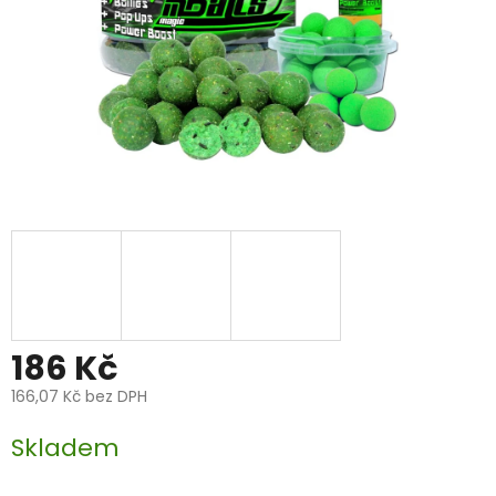
186 Kč
166,07 Kč bez DPH
Měrná
Skladem
cena: