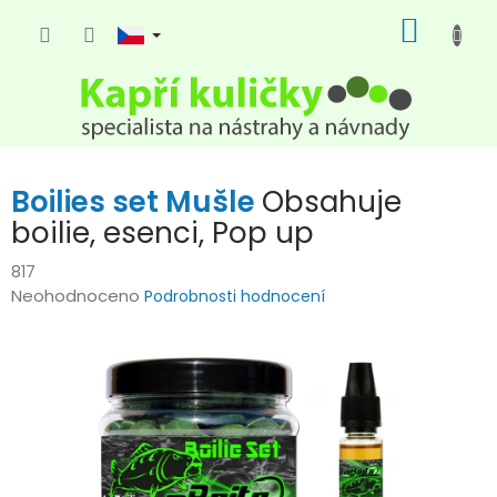
Přejít
NÁKUP
na
KOŠÍK
obsah
Boilies set Mušle
Obsahuje
boilie, esenci, Pop up
817
Průměrné
Neohodnoceno
Podrobnosti hodnocení
hodnocení
produktu
je
0,0
z
5
hvězdiček.