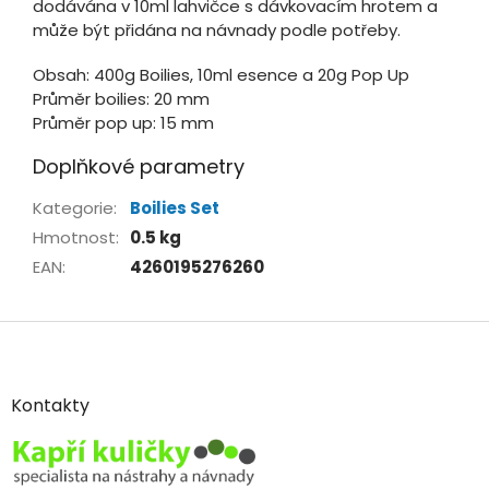
dodávána v 10ml lahvičce s dávkovacím hrotem a
může být přidána na návnady podle potřeby.
Obsah: 400g Boilies, 10ml esence a 20g Pop Up
Průměr boilies: 20 mm
Průměr pop up: 15 mm
Doplňkové parametry
Kategorie
:
Boilies Set
Hmotnost
:
0.5 kg
EAN
:
4260195276260
Z
á
p
a
Kontakty
t
í