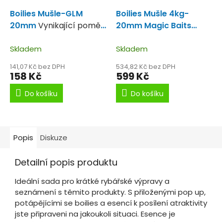
Boilies Mušle-GLM
Boilies Mušle 4kg-
20mm
Vynikající poměr
20mm Magic Baits
kvalita-cena-
Boilie v praktickém
Skladem
kyblíku.
Skladem
141,07 Kč bez DPH
534,82 Kč bez DPH
158 Kč
599 Kč
Do košíku
Do košíku
Popis
Diskuze
Detailní popis produktu
Ideální sada pro krátké rybářské výpravy a
seznámení s těmito produkty. S přiloženými pop up,
potápějícími se boilies a esencí k posílení atraktivity
jste připraveni na jakoukoli situaci. Esence je