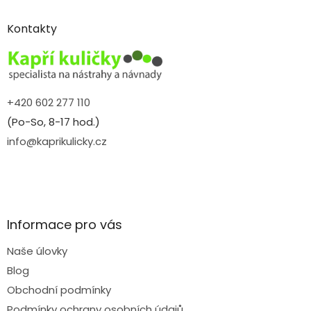
p
a
Kontakty
t
í
+420 602 277 110
(Po-So, 8-17 hod.)
info@kaprikulicky.cz
Informace pro vás
Naše úlovky
Blog
Obchodní podmínky
Podmínky ochrany osobních údajů