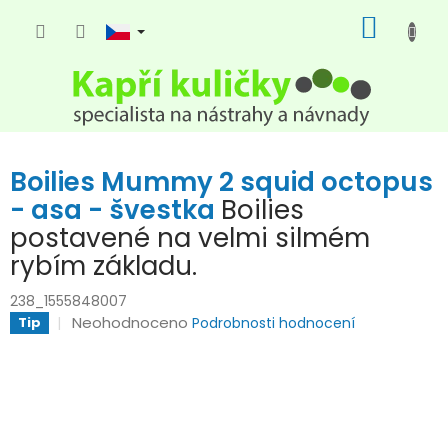
Přejít
NÁKUP
na
KOŠÍK
obsah
Boilies Mummy 2 squid octopus
- asa - švestka
Boilies
postavené na velmi silmém
rybím základu.
238_1555848007
Průměrné
Neohodnoceno
Tip
Podrobnosti hodnocení
hodnocení
produktu
je
0,0
z