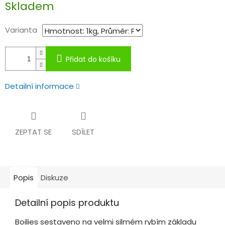
Skladem
cena:
Varianta
Přidat do košíku
Detailní informace
ZEPTAT SE
SDÍLET
Popis
Diskuze
Detailní popis produktu
Boilies sestaveno na velmi silmém rybím základu