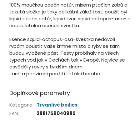
100% moučkou oceán natůr, mixem ptačích zobů a
tekutá složka je taky delikátní záležitost, použit byl
liquid oceán natůr, liquid liver, squid octopus- asa- a
neodolatelná esence švestka.
Esence squid-octopus-asa-švestka nedovolí
rybám opustit Vaše krmné místo a ryby se tam
budou vyloženě pást. Testy probíhaly na všech
typech vod jak v Čechách tak v Evropě. Nejvíce se
osvědčily revíry s tvrdším dnem.
Jarní a podzimní použití totální bomba.
Doplňkové parametry
Kategorie
:
Trvanlivé boilies
EAN
:
2881759040985
Z
á