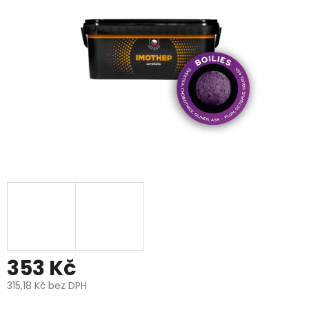
5
hvězdiček.
353 Kč
315,18 Kč bez DPH
Měrná