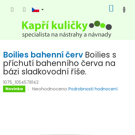
Přejít
NÁKUP
na
KOŠÍK
obsah
Boilies bahenní červ
Boilies s
příchutí bahenního červa na
bázi sladkovodní říše.
1075_1054578142
Průměrné
Neohodnoceno
Novinka
Podrobnosti hodnocení
hodnocení
produktu
je
0,0
z
5
hvězdiček.