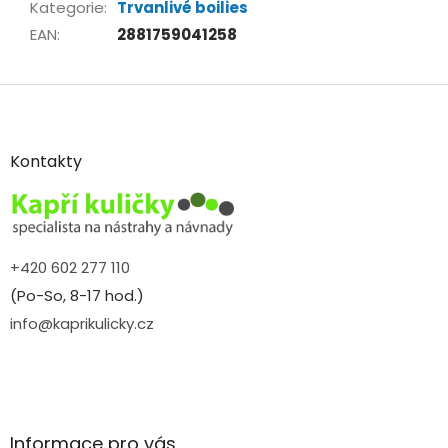
Kategorie
:
Trvanlivé boilies
EAN
:
2881759041258
Z
á
p
a
Kontakty
t
í
+420 602 277 110
(Po-So, 8-17 hod.)
info@kaprikulicky.cz
Informace pro vás