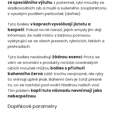
ze speciálního výluhu
z patentek, rybí moučky ze
sladkovodních ryb a mušlí a sušeného zooplanktonu
s vysokým podílem perlooček (dafnie).
Tyto boilies
v kaprech vyvolávají jistotu a
bezpečí
. Pokud na ně narazí, jejich smysly jim dají
informaci, že našli místo s běžnou potravou
vyskytující se ve všech jezerech, rybnících, řekách a
přehradách.
Tyto boilies neobsahují
žádnou esenci
. Proto se
vám ve srovnání s produkty na bázi oceánských
rybích mouček můžou
boilies s příchutí
bahenního červa
zdát trochu nevýrazné, ale ryby
to vnímají úplně jinak. Bahenní červ je totiž přesně
to, co se nachází pod vodní hladinou našich vod.
Tím pádem
kapři tuto návnadu nevnímají jako
nebezpečnou
.
Doplňkové parametry