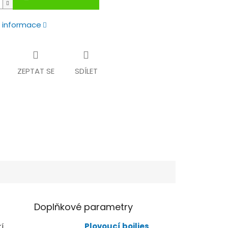
í informace
ZEPTAT SE
SDÍLET
Doplňkové parametry
í
Plovoucí boilies