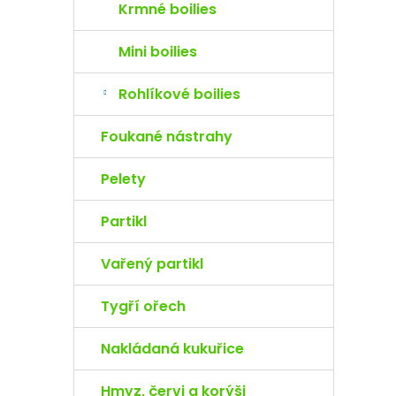
Krmné boilies
Mini boilies
Rohlíkové boilies
Foukané nástrahy
Pelety
Partikl
Vařený partikl
Tygří ořech
Nakládaná kukuřice
Hmyz, červi a korýši