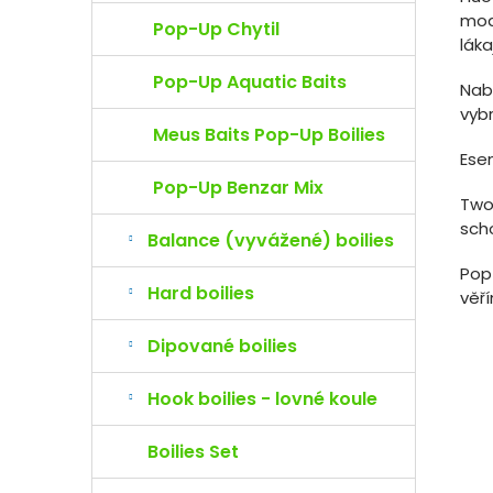
mod
Pop-Up Chytil
láka
Pop-Up Aquatic Baits
Nab
vybr
Meus Baits Pop-Up Boilies
Ese
Pop-Up Benzar Mix
Two
scho
Balance (vyvážené) boilies
Pop
Hard boilies
věř
Dipované boilies
Hook boilies - lovné koule
Boilies Set