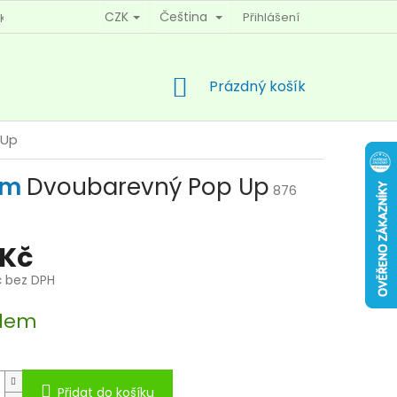
CZK
Čeština
Přihlášení
KY OCHRANY OSOBNÍCH ÚDAJŮ
KONTAKTY
NÁKUPNÍ
Prázdný košík
KOŠÍK
 Up
mm
Dvoubarevný Pop Up
876
 Kč
č bez DPH
dem
Přidat do košíku