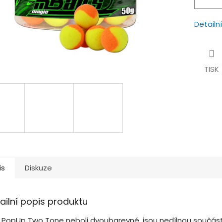
Detailn
TISK
is
Diskuze
ailní popis produktu
o PopUp Two Tone neboli dvoubarevné, jsou nedílnou součást