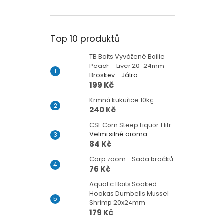
Top 10 produktů
TB Baits Vyvážené Boilie
Peach - Liver 20-24mm
Broskev - Játra
199 Kč
Krmná kukuřice 10kg
240 Kč
CSL Corn Steep Liquor 1 litr
Velmi silné aroma.
84 Kč
Carp zoom - Sada bročků
76 Kč
Aquatic Baits Soaked
Hookas Dumbells Mussel
Shrimp 20x24mm
179 Kč