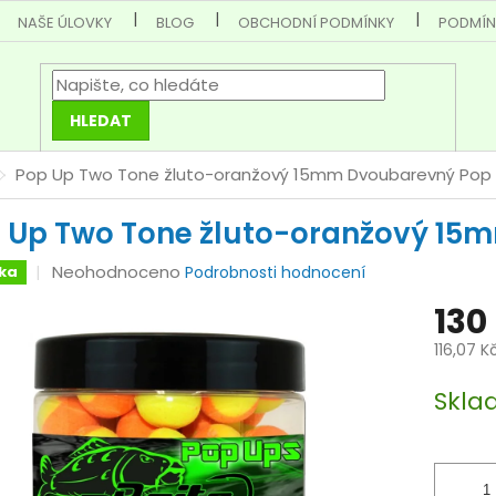
NAŠE ÚLOVKY
BLOG
OBCHODNÍ PODMÍNKY
PODMÍN
HLEDAT
Pop Up Two Tone žluto-oranžový 15mm
Dvoubarevný Pop
 Up Two Tone žluto-oranžový 15
Průměrné
Neohodnoceno
ka
Podrobnosti hodnocení
hodnocení
130
produktu
je
116,07 K
0,0
Měrná
z
Skla
cena:
5
hvězdiček.