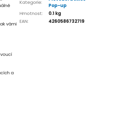
Kategorie
:
uálně
Pop-up
Hmotnost
:
0.1 kg
EAN
:
4260586732719
tak vámi
ovoucí
cích a