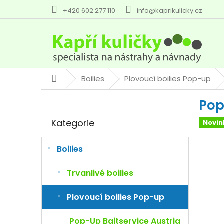
Přejít
+420 602 277 110
info@kaprikulicky.cz
na
obsah
Boilies
Plovoucí boilies Pop-up
Domů
P
Pop
o
Přeskočit
s
Kategorie
Novin
kategorie
t
r
a
Boilies
n
n
Trvanlivé boilies
í
p
Plovoucí boilies Pop-up
a
n
Pop-Up Baitservice Austria