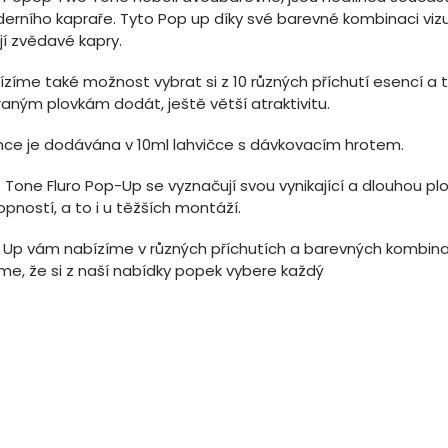
erního kapraře. Tyto Pop up díky své barevné kombinaci viz
jí zvědavé kapry.
ízíme také možnost vybrat si z 10 různých příchutí esencí a 
aným plovkám dodát, ještě větší atraktivitu.
nce je dodávána v 10ml lahvičce s dávkovacím hrotem.
 Tone Fluro Pop-Up se vyznačují svou vynikající a dlouhou pl
pností, a to i u těžších montáží.
 Up vám nabízíme v různých příchutích a barevných kombina
íme, že si z naší nabídky popek vybere každý