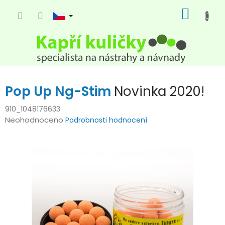
Přejít
NÁKUP
na
KOŠÍK
obsah
Pop Up Ng-Stim
Novinka 2020!
910_1048176633
Průměrné
Neohodnoceno
Podrobnosti hodnocení
hodnocení
produktu
je
0,0
z
5
hvězdiček.