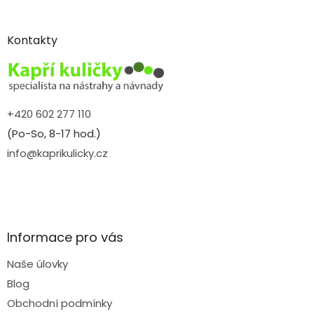
á
p
a
Kontakty
t
í
+420 602 277 110
(Po-So, 8-17 hod.)
info@kaprikulicky.cz
Informace pro vás
Naše úlovky
Blog
Obchodní podmínky