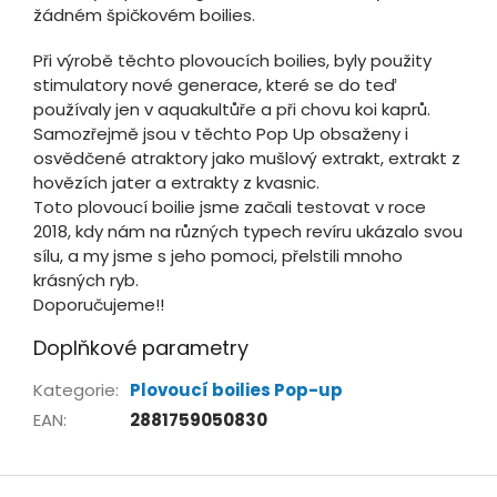
žádném špičkovém boilies.
Při výrobě těchto plovoucích boilies, byly použity
stimulatory nové generace, které se do teď
používaly jen v aquakultůře a při chovu koi kaprů.
Samozřejmě jsou v těchto Pop Up obsaženy i
osvědčené atraktory jako mušlový extrakt, extrakt z
hovězích jater a extrakty z kvasnic.
Toto plovoucí boilie jsme začali testovat v roce
2018, kdy nám na různých typech revíru ukázalo svou
sílu, a my jsme s jeho pomoci, přelstili mnoho
krásných ryb.
Doporučujeme!!
Doplňkové parametry
Kategorie
:
Plovoucí boilies Pop-up
EAN
:
2881759050830
Z