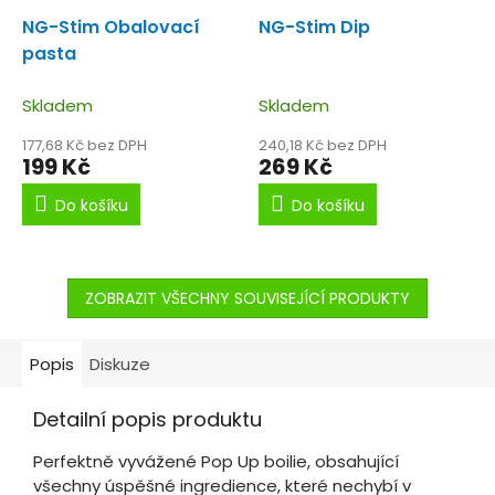
NG-Stim Obalovací
NG-Stim Dip
pasta
Skladem
Skladem
177,68 Kč bez DPH
240,18 Kč bez DPH
199 Kč
269 Kč
Do košíku
Do košíku
ZOBRAZIT VŠECHNY SOUVISEJÍCÍ PRODUKTY
Popis
Diskuze
Detailní popis produktu
Perfektně vyvážené Pop Up boilie, obsahující
všechny úspěšné ingredience, které nechybí v