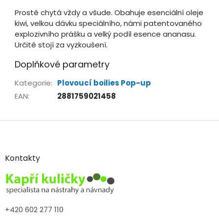
Prostě chytá vždy a všude. Obahuje esenciální oleje
kiwi, velkou dávku speciálního, námi patentovaného
explozivního prášku a velký podíl esence ananasu.
Určitě stojí za vyzkoušení.
Doplňkové parametry
Kategorie
:
Plovoucí boilies Pop-up
EAN
:
2881759021458
Z
á
p
a
Kontakty
t
í
+420 602 277 110