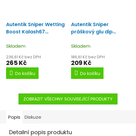
Autentik Sniper Wetting
Autentik Sniper
Boost Kalash67
práškový glu dip
Wetting boost
Kalash67
Kiwi-Ananas
Skladem
Skladem
236,61 Kč bez DPH
186,61 Kč bez DPH
265 Kč
209 Kč
Do košíku
Do košíku
ZOBRAZIT VŠECHNY SOUVISEJÍCÍ PRODUKTY
Popis
Diskuze
Detailní popis produktu