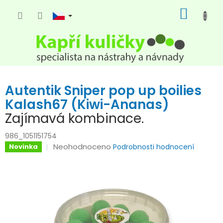
Přejít
NÁKUP
na
KOŠÍK
obsah
Autentik Sniper pop up boilies
Kalash67 (Kiwi-Ananas)
Zajímavá kombinace.
986_1051151754
Průměrné
Neohodnoceno
Novinka
Podrobnosti hodnocení
hodnocení
produktu
je
0,0
z
5
hvězdiček.