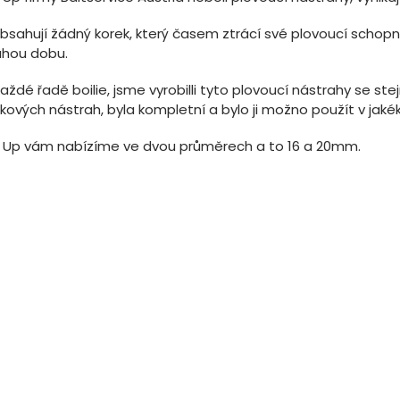
bsahují žádný korek, který časem ztrácí své plovoucí schopn
uhou dobu.
aždé řadě boilie, jsme vyrobilli tyto plovoucí nástrahy se st
kových nástrah, byla kompletní a bylo ji možno použít v jakéko
 Up vám nabízíme ve dvou průměrech a to 16 a 20mm.