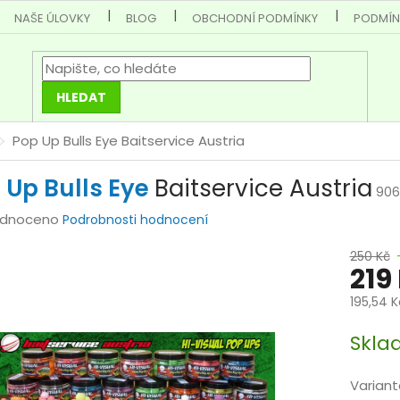
NAŠE ÚLOVKY
BLOG
OBCHODNÍ PODMÍNKY
PODMÍN
HLEDAT
Pop Up Bulls Eye
Baitservice Austria
 Up Bulls Eye
Baitservice Austria
906
rné
dnoceno
Podrobnosti hodnocení
cení
250 Kč
tu
219
195,54 
Měrná
Skla
cena:
ček.
Variant