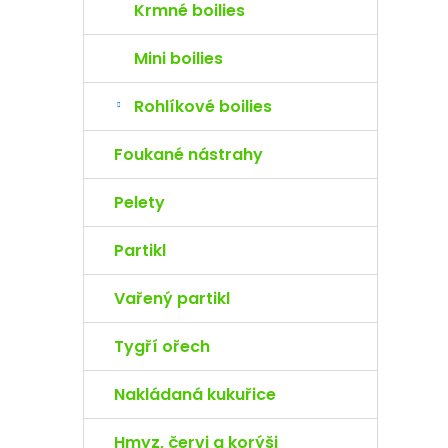
Krmné boilies
Mini boilies
Rohlíkové boilies
Foukané nástrahy
Pelety
Partikl
Vařený partikl
Tygří ořech
Nakládaná kukuřice
Hmyz, červi a korýši