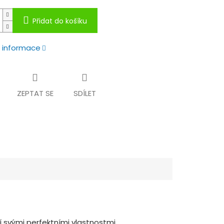
Přidat do košíku
í informace
ZEPTAT SE
SDÍLET
jí svými perfektními vlastnostmi.