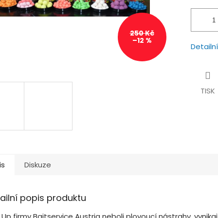
250 Kč
–12 %
Detailn
TISK
is
Diskuze
ailní popis produktu
Up firmy Baitservice Austria neboli plovoucí nástrahy, vynika