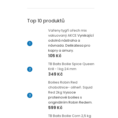
Top 10 produktů
Vařeny tygří ořech mix
vakuovaný AKCE
Vynikající
odolná nástraha a
návnada. Delikatesa pro
kapry a amury.
105 Kč
TB Baits Boilie Spice Queen
Krill - 1 kg 24 mm
349 Kč
Boilies Robin Red
chobotnice- oliheň. Squid
Red 2kg
Vysoce
proteinové boilies s
originálním Robin Redem.
599 Kč
TB Baits Boilie Corn 2,5 kg