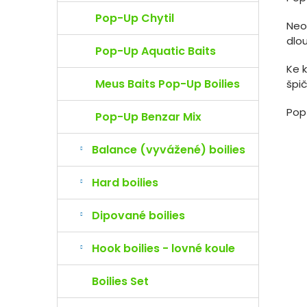
Pop-Up Chytil
Neo
dlo
Pop-Up Aquatic Baits
Ke k
Meus Baits Pop-Up Boilies
špič
Pop
Pop-Up Benzar Mix
Balance (vyvážené) boilies
Hard boilies
Dipované boilies
Hook boilies - lovné koule
Boilies Set