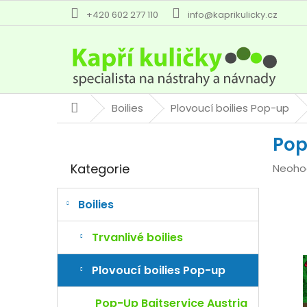
Přejít
+420 602 277 110
info@kaprikulicky.cz
na
obsah
Boilies
Plovoucí boilies Pop-up
Domů
P
Pop
o
Přeskočit
s
Kategorie
Průmě
Neoho
kategorie
t
hodno
r
produk
a
Boilies
je
n
0,0
n
Trvanlivé boilies
z
í
5
p
Plovoucí boilies Pop-up
hvězdi
a
n
Pop-Up Baitservice Austria