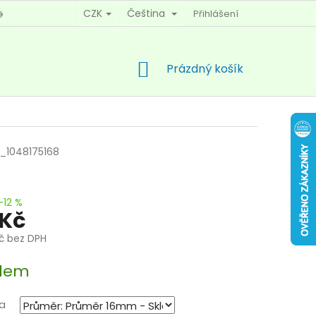
CZK
Čeština
Přihlášení
KY OCHRANY OSOBNÍCH ÚDAJŮ
KONTAKTY
NÁKUPNÍ
Prázdný košík
KOŠÍK
_1048175168
–12 %
 Kč
Kč bez DPH
dem
a