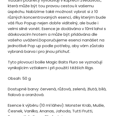
Vizuální podněty vyvolávají v kaprech zvědavost,
která může být tou pravou cestou k vašemu
úspěchu. Nabízíme také možnost vybrat si z 10
různých koncentrovaných esencí, díky kterým bude
váš Fluo Popup nejen dobře viditelný, ale bude i
velmi silně vonět. Esence je dodávána v 10ml lahvi s
dávkovacím hrotem a může být přidávána dle
vašeho uvážení.Doporučujeme esenci nanášet na
jednotlivé Pop up podle potřeby, aby vám zůstala
vybraná barva i pro jinou příchuť.
Tyto plovoucí boilie Magic Baits Fluro se vyznačují
vynikajícím vztlakem i při použití těžších Rigs.
Obsah: 50 g
Dostupné barvy: červená, růžová, zelená, žlutá, bílá,
fialová a oranžová.
Esence k výběru (10 ml láhev): Monster Krab, Mušle,
Česnek, Vanilka, Ananas, Jahoda, Tutti Frutti,