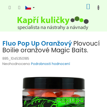
Přejít
NÁKUP
na
KOŠÍK
obsah
Fluo Pop Up Oranžový
Plovoucí
Boilie oranžové Magic Baits.
885_1045350185
Průměrné
Neohodnoceno
Podrobnosti hodnocení
hodnocení
produktu
je
0,0
z
5
hvězdiček.