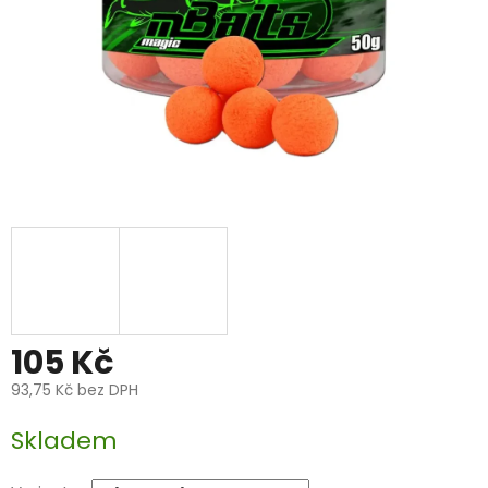
105 Kč
93,75 Kč bez DPH
Měrná
Skladem
cena: