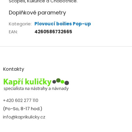
Scopex, Kukuřice a Chobotnice.
Doplňkové parametry
Kategorie
:
Plovoucí boilies Pop-up
EAN
:
4260586732665
Z
á
p
a
Kontakty
t
í
+420 602 277 110
(Po-So, 8-17 hod.)
info@kaprikulicky.cz