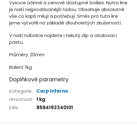
Vysoce účinné a cenově dostupné boilies. Nutra line
je naší nejprodávanější řadou. Obsahuje absolutně
vše co kapři milují a potřebují. Směs pro tuto linii
jsme vytvořili na základě dlouholetých zkušeností.
V naší nabídce najdete i tekutý dip a obalovací
pastu.
Průměry: 20mm
Balení: 1kg
Doplňkové parametry
Kategorie
:
Carp Inferno
Hmotnost
:
1 kg
EAN
:
8594193340101
Z
á