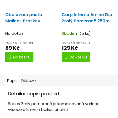
Obalovací pasta
Carp Inferno Amino Dip
Malina- Broskev
Zralý Pomeranč 250ml
Koncentrovaný amino
Na dotaz
dip.
Skladem
(5 ks)
79,46 Kč bez DPH
115,18 Kč bez DPH
89 Kč
129 Kč
Do košíku
Do košíku
Popis
Diskuze
Detailní popis produktu
Boilies Zralý pomeranč je kombinovaná variace
vysoce účinných boilies příchutí.