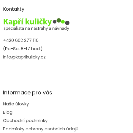
p
a
Kontakty
t
í
+420 602 277 110
(Po-So, 8-17 hod.)
info@kaprikulicky.cz
Informace pro vás
Naše úlovky
Blog
Obchodní podmínky
Podmínky ochrany osobních údajů