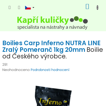
Přejít
NÁKUP
na
KOŠÍK
obsah
Boilies Carp Inferno NUTRA LINE
Zralý Pomeranč 1kg 20mm
Boilie
od Českého výrobce.
291
Průměrné
Neohodnoceno
Podrobnosti hodnocení
hodnocení
produktu
je
0,0
z
5
hvězdiček.