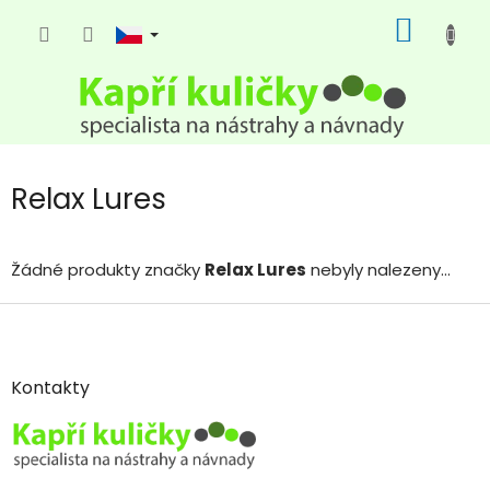
Přejít
NÁKUP
na
KOŠÍK
obsah
Relax Lures
Žádné produkty značky
Relax Lures
nebyly nalezeny...
Z
á
p
a
Kontakty
t
í