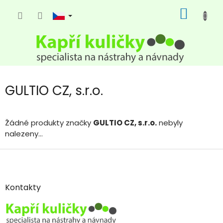
Přejít
NÁKUP
na
KOŠÍK
obsah
GULTIO CZ, s.r.o.
Žádné produkty značky
GULTIO CZ, s.r.o.
nebyly
nalezeny...
Z
á
p
a
Kontakty
t
í