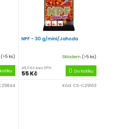
NPF - 30 g/mini/Jahoda
m
(>5 ks)
Skladem
(>5 ks)
49,11 Kč bez DPH
košíku
Do košíku
55 Kč
CZ9844
Kód:
CS-CZ9163