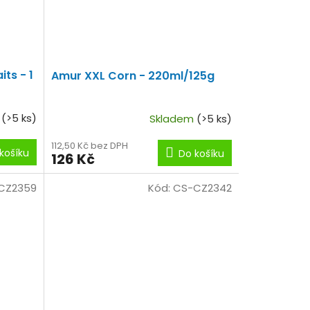
ts - 1
Amur XXL Corn - 220ml/125g
m
(>5 ks)
Skladem
(>5 ks)
112,50 Kč bez DPH
košíku
Do košíku
126 Kč
CZ2359
Kód:
CS-CZ2342