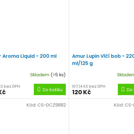
 Aroma Liquid - 200 ml
Amur Lupin Vlčí bob - 22
ml/125 g
Skladem
(>5 ks)
Sklad
 Kč bez DPH
107,14 Kč bez DPH
Do košíku
Do 
Kč
120 Kč
Kód:
CS-DCZ9882
Kód:
CS-