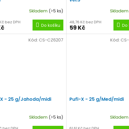
Skladem
(>5 ks)
Sklade
 Kč bez DPH
48,76 Kč bez DPH
Do košíku
Do 
Kč
59 Kč
Kód:
CS-CZ6207
Kód:
CS-
-X - 25 g/Jahoda/midi
Pufi-X - 25 g/Med/midi
Skladem
(>5 ks)
Sklade
Kč bez DPH
61,61 Kč bez DPH