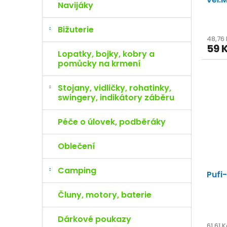
Navijáky
Bižuterie
48,76
59 
Lopatky, bojky, kobry a
pomůcky na krmení
Stojany, vidličky, rohatinky,
swingery, indikátory záběru
Péče o úlovek, podběráky
Oblečení
Camping
Pufi
Čluny, motory, baterie
Dárkové poukazy
61,61 