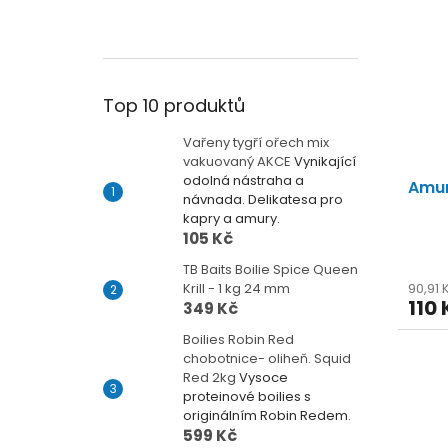
Top 10 produktů
Vařeny tygří ořech mix
vakuovaný AKCE
Vynikající
odolná nástraha a
Amur
návnada. Delikatesa pro
kapry a amury.
105 Kč
TB Baits Boilie Spice Queen
90,91
Krill - 1 kg 24 mm
110 
349 Kč
Boilies Robin Red
chobotnice- oliheň. Squid
Red 2kg
Vysoce
proteinové boilies s
originálním Robin Redem.
599 Kč