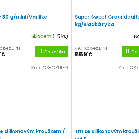
- 30 g/mini/Vanilka
Super Sweet Groundbaits
kg/Sladká ryba
Skladem
(>5 ks)
N
Kč bez DPH
49,11 Kč bez DPH
Do košíku
Do 
Kč
55 Kč
Kód:
CS-CZ9156
Kód:
CS-
se silikonovým kroužkem /
Trn se silikonovým krouž
M
vel.S