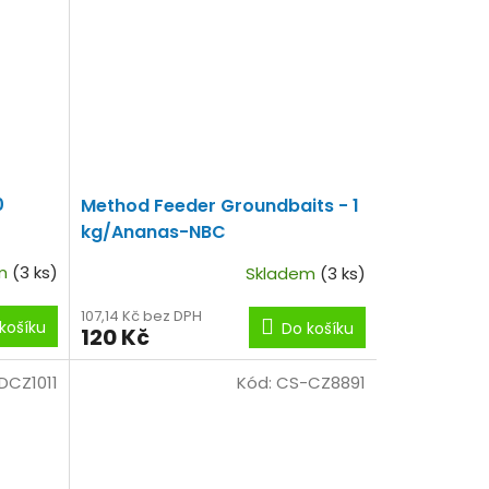
0
Method Feeder Groundbaits - 1
kg/Ananas-NBC
em
(3 ks)
Skladem
(3 ks)
107,14 Kč bez DPH
košíku
Do košíku
120 Kč
DCZ1011
Kód:
CS-CZ8891