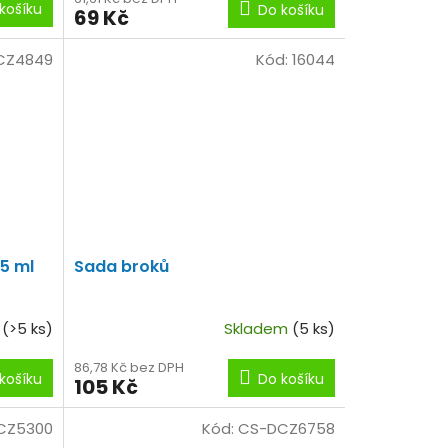
košíku
Do košíku
69 Kč
CZ4849
Kód:
16044
85 ml
Sada broků
m
(>5 ks)
Skladem
(5 ks)
86,78 Kč bez DPH
košíku
Do košíku
105 Kč
CZ5300
Kód:
CS-DCZ6758