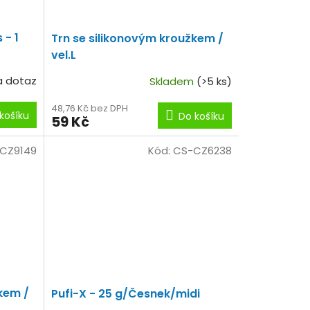
 - 1
Trn se silikonovým kroužkem /
vel.L
a dotaz
Skladem
(>5 ks)
48,76 Kč bez DPH
košíku
Do košíku
59 Kč
CZ9149
Kód:
CS-CZ6238
kem /
Pufi-X - 25 g/Česnek/midi