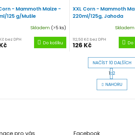
Corn - Mammoth Maize -
XXL Corn - Mammoth Mai
ml/125 g/Mušle
220ml/125g, Jahoda
Skladem
(>5 ks)
Sklade
 Kč bez DPH
112,50 Kč bez DPH
Do košíku
Do 
 Kč
126 Kč
NAČÍST 10 DALŠÍCH
S
1
2
t
O
r
v
NAHORU
á
l
n
á
k
d
o
a
v
c
á
í
n
p
í
r
mace pro vás
Facebook
v