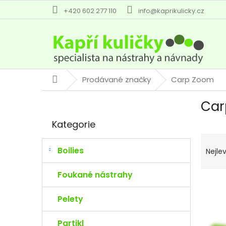
Přejít
+420 602 277 110
info@kaprikulicky.cz
na
obsah
Prodávané značky
Carp Zoom
Domů
P
Car
o
Přeskočit
s
Kategorie
kategorie
t
Ř
r
a
a
Boilies
Nejlev
z
n
e
n
Foukané nástrahy
n
V
í
í
ý
p
Pelety
p
p
a
r
i
n
Partikl