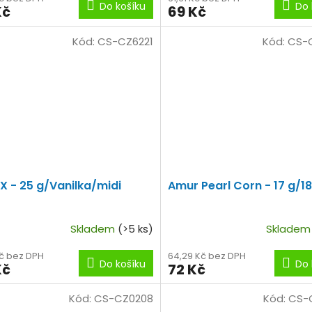
Do košíku
Do 
Kč
69 Kč
Kód:
CS-CZ6221
Kód:
CS-
-X - 25 g/Vanilka/midi
Amur Pearl Corn - 17 g/1
Skladem
(>5 ks)
Sklade
Kč bez DPH
64,29 Kč bez DPH
Do košíku
Do 
Kč
72 Kč
Kód:
CS-CZ0208
Kód:
CS-