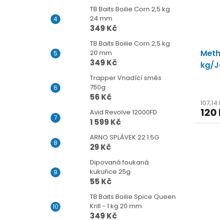
TB Baits Boilie Corn 2,5 kg
24 mm
349 Kč
TB Baits Boilie Corn 2,5 kg
Meth
20 mm
349 Kč
kg/
Trapper Vnadící směs
750g
56 Kč
107,14
120
Avid Revolve 12000FD
1 599 Kč
ARNO SPLÁVEK 22 1.5G
29 Kč
Dipovaná foukaná
kukuřice 25g
55 Kč
TB Baits Boilie Spice Queen
Krill - 1 kg 20 mm
349 Kč