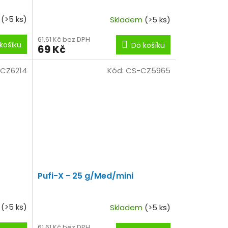
m
(>5 ks)
Skladem
(>5 ks)
61,61 Kč bez DPH
košíku
Do košíku
69 Kč
CZ6214
Kód:
CS-CZ5965
Pufi-X - 25 g/Med/mini
m
(>5 ks)
Skladem
(>5 ks)
61,61 Kč bez DPH