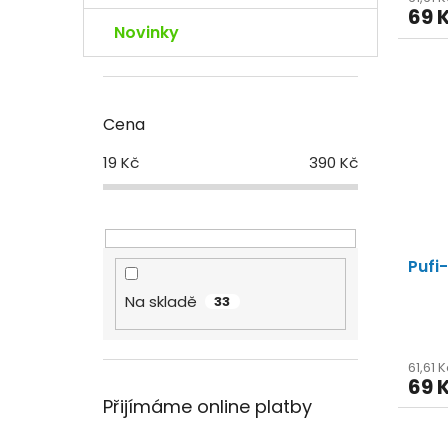
69 
Novinky
Cena
19
Kč
390
Kč
Pufi
Na skladě
33
61,61 
69 
Přijímáme online platby