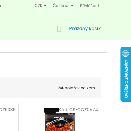
CZK
Čeština
Přihlášení
KY OCHRANY OSOBNÍCH ÚDAJŮ
KONTAKTY
NÁKUPNÍ
Prázdný košík
KOŠÍK
34
položek celkem
CZ6086
Kód:
CS-DCZ0574