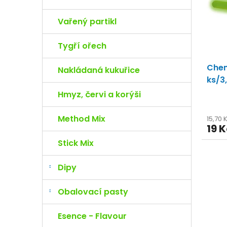
o
s
e
d
p
l
Vařený partikl
u
r
k
o
t
d
Tygří ořech
ů
u
Chem
k
Nakládaná kukuřice
t
ks/3
ů
Hmyz, červi a korýši
Method Mix
15,70 
19 K
Stick Mix
Dipy
Obalovací pasty
Esence - Flavour