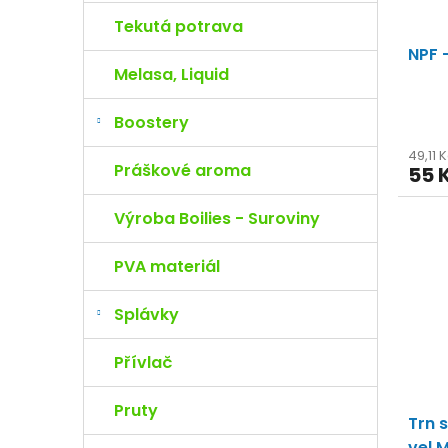
Tekutá potrava
NPF 
Melasa, Liquid
Boostery
49,11 
Práškové aroma
55 
Výroba Boilies - Suroviny
PVA materiál
Splávky
Přívlač
Pruty
Trn 
vel.