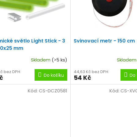
ické světlo Light Stick - 3
Svinovací metr - 150 cm
,0x25 mm
Skladem
(>5 ks)
Sklade
Kč bez DPH
44,63 Kč bez DPH
Do košíku
Do 
č
54 Kč
Kód:
CS-DCZ0581
Kód:
CS-XV