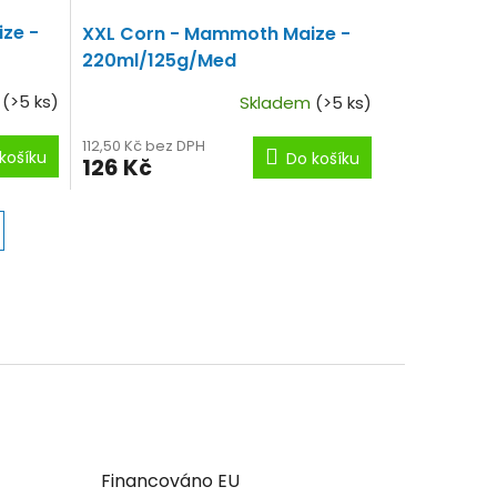
ze -
XXL Corn - Mammoth Maize -
220ml/125g/Med
m
(>5 ks)
Skladem
(>5 ks)
112,50 Kč bez DPH
košíku
Do košíku
126 Kč
Financováno EU