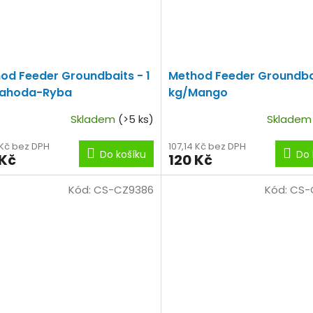
od Feeder Groundbaits - 1
Method Feeder Groundbai
Jahoda-Ryba
kg/Mango
Skladem
(>5 ks)
Sklade
 Kč bez DPH
107,14 Kč bez DPH
Do košíku
Do 
 Kč
120 Kč
Kód:
CS-CZ9386
Kód:
CS-