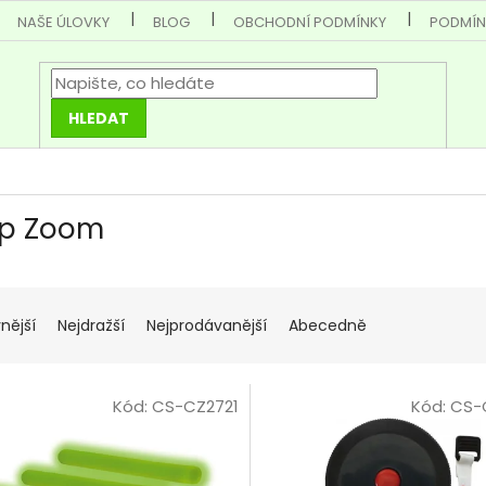
NAŠE ÚLOVKY
BLOG
OBCHODNÍ PODMÍNKY
PODMÍN
HLEDAT
p Zoom
nější
Nejdražší
Nejprodávanější
Abecedně
Kód:
CS-CZ2721
Kód:
CS-