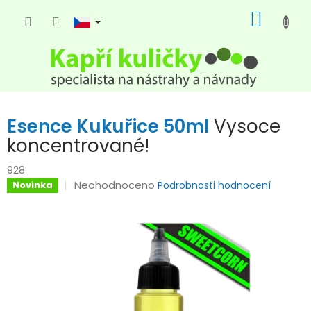
Přejít
NÁKUP
na
KOŠÍK
obsah
Esence Kukuřice 50ml
Vysoce
koncentrované!
928
Průměrné
Neohodnoceno
Novinka
Podrobnosti hodnocení
hodnocení
produktu
je
0,0
z
5
hvězdiček.