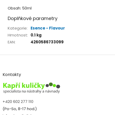
Obsah: 50ml
Doplňkové parametry
Kategorie
:
Esence - Flavour
Hmotnost
:
0.1 kg
EAN
:
4260586733099
Z
á
p
a
Kontakty
t
í
+420 602 277 110
(Po-So, 8-17 hod.)