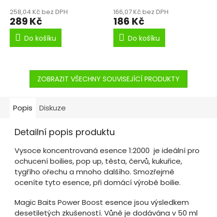
258,04 Kč bez DPH
166,07 Kč bez DPH
289 Kč
186 Kč
Do košíku
Do košíku
ZOBRAZIT VŠECHNY SOUVISEJÍCÍ PRODUKTY
Popis
Diskuze
Detailní popis produktu
Vysoce koncentrovaná esence 1:2000 je ideální pro
ochucení boilies, pop up, těsta, červů, kukuřice,
tygřího ořechu a mnoho dalšího. Smozřejmě
oceníte tyto esence, při domácí výrobě boilie.
Magic Baits Power Boost esence jsou výsledkem
desetiletých zkušeností. Vůně je dodávána v 50 ml