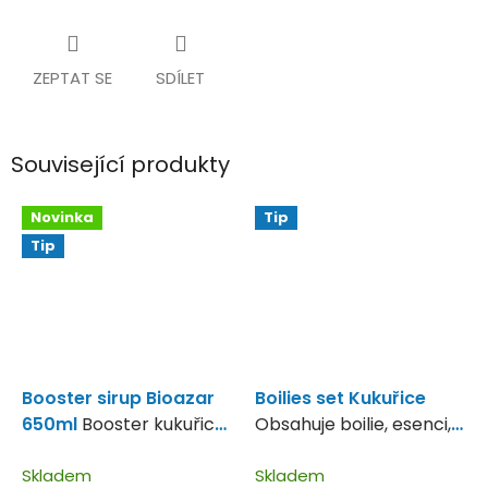
ZEPTAT SE
SDÍLET
Související produkty
Novinka
Tip
Tip
Booster sirup Bioazar
Boilies set Kukuřice
650ml
Booster kukuřice,
Obsahuje boilie, esenci,
tygři ořech a konopí.
Pop up
Skladem
Skladem