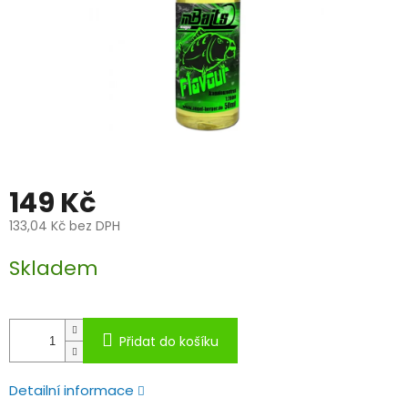
149 Kč
133,04 Kč bez DPH
Měrná
Skladem
cena:
Přidat do košíku
Detailní informace