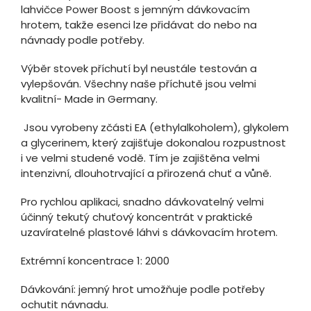
lahvičce Power Boost s jemným dávkovacím
hrotem, takže esenci lze přidávat do nebo na
návnady podle potřeby.
Výběr stovek příchutí byl neustále testován a
vylepšován. Všechny naše příchutě jsou velmi
kvalitní- Made in Germany.
Jsou vyrobeny zčásti EA (ethylalkoholem), glykolem
a glycerinem, který zajišťuje dokonalou rozpustnost
i ve velmi studené vodě. Tím je zajištěna velmi
intenzivní, dlouhotrvající a přirozená chuť a vůně.
Pro rychlou aplikaci, snadno dávkovatelný velmi
účinný tekutý chuťový koncentrát v praktické
uzavíratelné plastové láhvi s dávkovacím hrotem.
Extrémní koncentrace 1: 2000
Dávkování: jemný hrot umožňuje podle potřeby
ochutit návnadu.