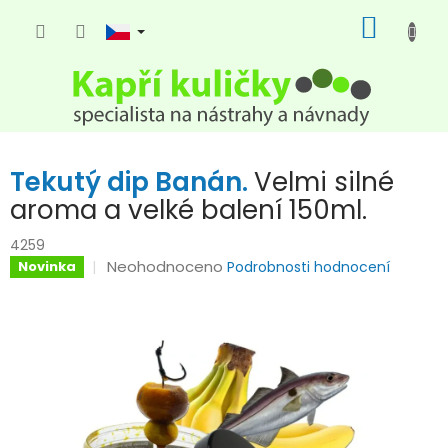
Přejít
NÁKUP
na
KOŠÍK
obsah
Tekutý dip Banán.
Velmi silné
aroma a velké balení 150ml.
4259
Průměrné
Neohodnoceno
Novinka
Podrobnosti hodnocení
hodnocení
produktu
je
0,0
z
5
hvězdiček.