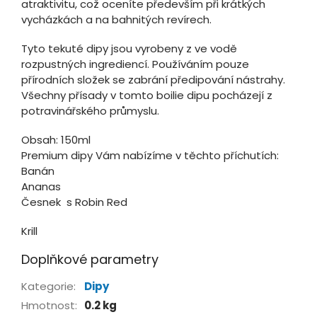
atraktivitu, což oceníte především při krátkých
vycházkách a na bahnitých revírech.
Tyto tekuté dipy jsou vyrobeny z ve vodě
rozpustných ingrediencí. Používáním pouze
přírodních složek se zabrání předipování nástrahy.
Všechny přísady v tomto boilie dipu pocházejí z
potravinářského průmyslu.
Obsah: 150ml
Premium dipy Vám nabízíme v těchto příchutích:
Banán
Ananas
Česnek s Robin Red
Krill
Doplňkové parametry
Kategorie
:
Dipy
Hmotnost
:
0.2 kg