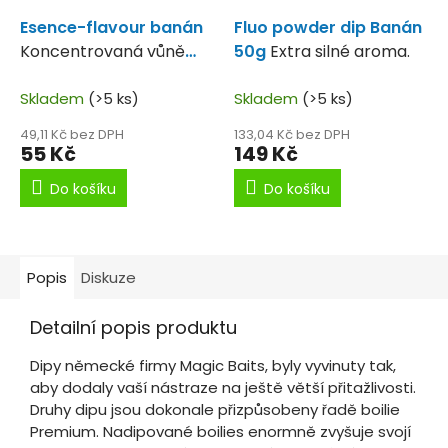
Esence-flavour banán
Fluo powder dip Banán
Koncentrovaná vůně
50g
Extra silné aroma.
banánů.
Skladem
(>5 ks)
Skladem
(>5 ks)
49,11 Kč bez DPH
133,04 Kč bez DPH
55 Kč
149 Kč
Do košíku
Do košíku
Popis
Diskuze
Detailní popis produktu
Dipy německé firmy Magic Baits, byly vyvinuty tak,
aby dodaly vaší nástraze na ještě větší přitažlivosti.
Druhy dipu jsou dokonale přizpůsobeny řadě boilie
Premium. Nadipované boilies enormně zvyšuje svojí