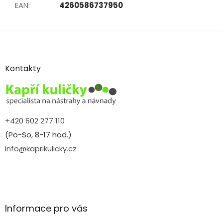
EAN
:
4260586737950
Z
á
p
a
Kontakty
t
í
+420 602 277 110
(Po-So, 8-17 hod.)
info@kaprikulicky.cz
Informace pro vás