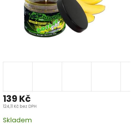
139 Kč
124,11 Kč bez DPH
Měrná
Skladem
cena: