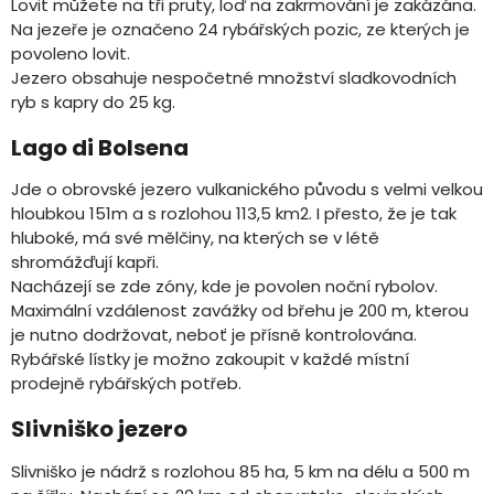
Lovit můžete na tři pruty, loď na zakrmování je zakázána.
Na jezeře je označeno 24 rybářských pozic, ze kterých je
povoleno lovit.
Jezero obsahuje nespočetné množství sladkovodních
ryb s kapry do 25 kg.
Lago di Bolsena
Jde o obrovské jezero vulkanického původu s velmi velkou
hloubkou 151m a s rozlohou 113,5 km2. I přesto, že je tak
hluboké, má své mělčiny, na kterých se v létě
shromážďují kapři.
Nacházejí se zde zóny, kde je povolen noční rybolov.
Maximální vzdálenost zavážky od břehu je 200 m, kterou
je nutno dodržovat, neboť je přísně kontrolována.
Rybářské lístky je možno zakoupit v každé místní
prodejně rybářských potřeb.
Slivniško jezero
Slivniško je nádrž s rozlohou 85 ha, 5 km na délu a 500 m