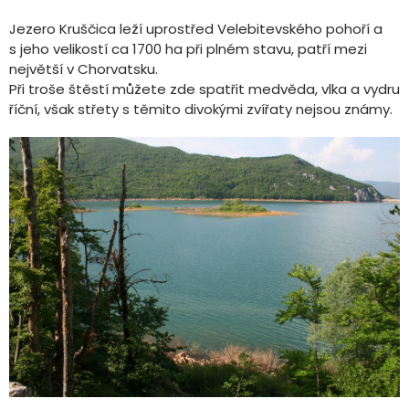
Jezero Kruščica leží uprostřed Velebitevského pohoří a
s jeho velikostí ca 1700 ha při plném stavu, patří mezi
největší v Chorvatsku.
Při troše štěstí můžete zde spatřit medvěda, vlka a vydru
říční, však střety s těmito divokými zvířaty nejsou známy.