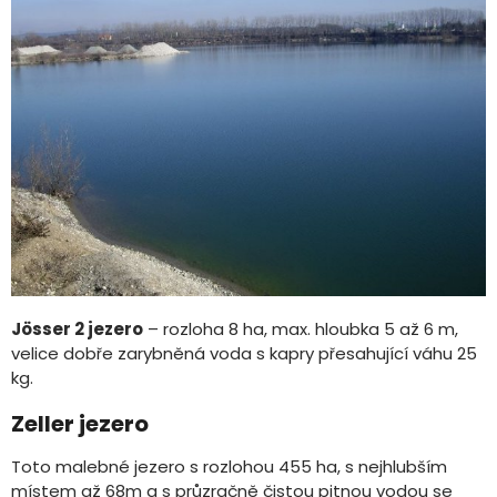
Jösser 2 jezero
– rozloha 8 ha, max. hloubka 5 až 6 m,
velice dobře zarybněná voda s kapry přesahující váhu 25
kg.
Zeller jezero
Toto malebné jezero s rozlohou 455 ha, s nejhlubším
místem až 68m a s průzračně čistou pitnou vodou se