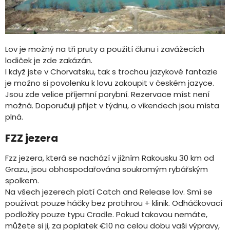
Lov je možný na tři pruty a použití člunu i zavážecích
lodiček je zde zakázán.
I když jste v Chorvatsku, tak s trochou jazykové fantazie
je možno si povolenku k lovu zakoupit v českém jazyce.
Jsou zde velice příjemní porybní. Rezervace míst není
možná. Doporučuji přijet v týdnu, o víkendech jsou místa
plná.
FZZ jezera
Fzz jezera, která se nachází v jižním Rakousku 30 km od
Grazu, jsou obhospodařována soukromým rybářským
spolkem.
Na všech jezerech platí Catch and Release lov. Smí se
používat pouze háčky bez protihrou + klinik. Odháčkovací
podložky pouze typu Cradle. Pokud takovou nemáte,
můžete si ji, za poplatek €10 na celou dobu vaši výpravy,