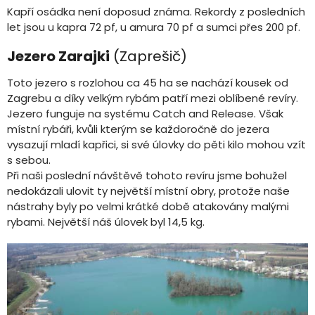
Kapří osádka není doposud známa. Rekordy z posledních
let jsou u kapra 72 pf, u amura 70 pf a sumci přes 200 pf.
Jezero Zarajki
(Zaprešič)
Toto jezero s rozlohou ca 45 ha se nachází kousek od
Zagrebu a díky velkým rybám patří mezi oblíbené revíry.
Jezero funguje na systému Catch and Release. Však
místní rybáři, kvůli kterým se každoročně do jezera
vysazují mladí kapřici, si své úlovky do pěti kilo mohou vzít
s sebou.
Při naši poslední návštěvě tohoto revíru jsme bohužel
nedokázali ulovit ty největší místní obry, protože naše
nástrahy byly po velmi krátké době atakovány malými
rybami. Největší náš úlovek byl 14,5 kg.