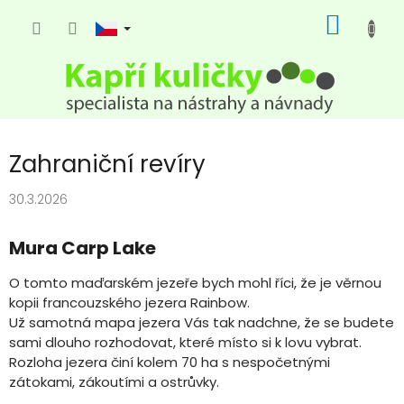
Přejít
NÁKUP
na
KOŠÍK
obsah
Zahraniční revíry
30.3.2026
Mura Carp Lake
O tomto maďarském jezeře bych mohl říci, že je věrnou
kopii francouzského jezera Rainbow.
Už samotná mapa jezera Vás tak nadchne, že se budete
sami dlouho rozhodovat, které místo si k lovu vybrat.
Rozloha jezera činí kolem 70 ha s nespočetnými
zátokami, zákoutími a ostrůvky.