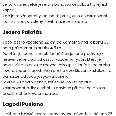
Je to krásné velké jezero s bohatou osádkou trofejních
kaprů.
Zde je možnost chytání na tři pruty, člun a zakrmovací
lodičky jsou povoleny. Lovit můžete nonstop.
Jezero Palotás
Toto jezero vzdálené 22 km od Komárna má rozlohu 63
ha a průměrnou hloubku 4,5 m.
Palotás je jedno z nejoblíbenějších jezer a poskytuje
neuvěřitelné dobrodružství každému rybáři, který jej
navštíví.Povolenku je možno zakoupit v bufetu na brehu
jezera.Jeden s porybnych pochazi ze Slovenska,takze se
da rici ze odpada jazykova bariera.
Loví se 24 hodin denně, může se používat člun i
zakrmovací loďky a rybář je povinen při lovu na boilies
použít odháčkovací matraci.
Lagodi Pusiano
Oblíbené italské jezero ledovcového původu vzdálené 25