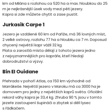
km od Milána s rozlohou ca 520 ha a max. hloubkou do 25
m je nejkrásnější úsek vody mezi pěti jezery.
Kapra si zde můžete chytit a zase pustit.
Jurkasik Carpe 1
Jezero je vzdálené 60 km od Paříže, má 36 lovných míst,
2 velké ostrovy, rozlohu 77 ha a hloubku ca 7 m. Doposud
chycený největší kapr vážil 32 kg.
Plata a zarostlá místa dělají z tohoto jezera jedno
z nejvyznamnějších pro kapráře, kteří hledají
dobrodružství a výzvy.
Bin El Ouidane
Přehrada v pohoří Atlas, ca 150 km východně od
Marrákeše. Největší jezero v Maroku má ca 3000 ha je
domovem pro jedny z největších kaprů světa. Oficiální
rekord váhy kapra je 33,4 kg. Zhruba 90 % jsou v tomto
jezeře zastoupení šupináči a zbytek si dělí lysec
s řádkačem.