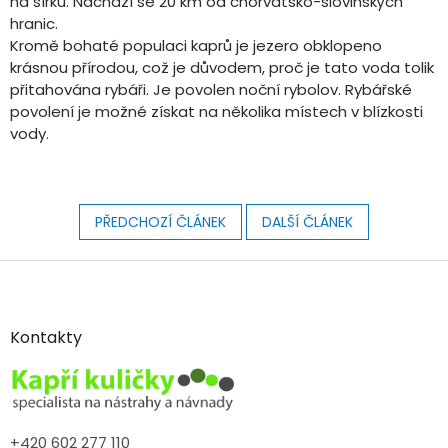
na šířku. Nachází se 20 km od chorvatsko-slovinských
hranic.
Kromě bohaté populaci kaprů je jezero obklopeno
krásnou přírodou, což je důvodem, proč je tato voda tolik
přitahována rybáři. Je povolen noční rybolov. Rybářské
povolení je možné získat na několika místech v blízkosti
vody.
PŘEDCHOZÍ ČLÁNEK
DALŠÍ ČLÁNEK
Z
á
p
a
Kontakty
t
í
+420 602 277 110