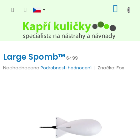
Přejít
NÁKUP
na
KOŠÍK
obsah
Large Spomb™
6499
Průměrné
Neohodnoceno
Značka:
Fox
Podrobnosti hodnocení
hodnocení
produktu
je
0,0
z
5
hvězdiček.