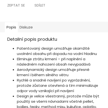
ZEPTAT SE
SDÍLET
Popis
Diskuze
Detailní popis produktu
Patentovaný design umožňuje okamžité
uvolnění obsahu při dopadu na vodní hladinu
Eliminuje ztrátu krmení – při naplnění a
následném nahození obsah nevypadává
Aerodynamický design umožňuje přesné
krmení i během silného větru
Rychlé a snadné navíjení po vyprázdnění,
protože zůstane otevřená a tím minimalizuje
odpor vody vznikající při navíjení
Design je velice všestranný, protože může být
použitý se všemi návnadami včetně pellet,
boilies, řepky, method mixu, kukuřice, oplatky,