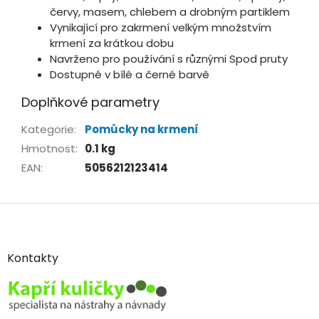
červy, masem, chlebem a drobným partiklem
Vynikající pro zakrmení velkým množstvím
krmení za krátkou dobu
Navrženo pro používání s různými Spod pruty
Dostupné v bílé a černé barvě
Doplňkové parametry
Kategorie
:
Pomůcky na krmení
Hmotnost
:
0.1 kg
EAN
:
5056212123414
Z
á
p
a
Kontakty
t
í