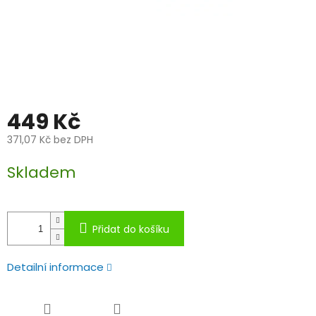
449 Kč
371,07 Kč bez DPH
Měrná
Skladem
cena:
Přidat do košíku
Detailní informace