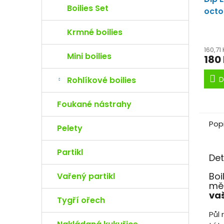
Boilies Set
octo
(Mu
Krmné boilies
Teku
Šves
160,71
Mini boilies
180
D
Rohlíkové boilies
Foukané nástrahy
Pop
Pelety
Partikl
Det
Boi
Vařený partikl
měs
vaš
Tygří ořech
Půl 