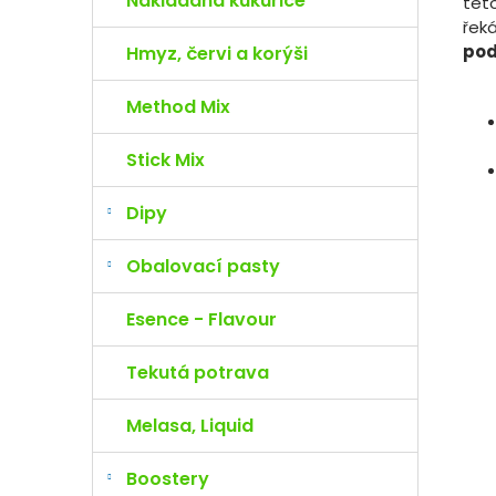
Nakládaná kukuřice
tét
řek
po
Hmyz, červi a korýši
Method Mix
Stick Mix
Dipy
Obalovací pasty
Esence - Flavour
Tekutá potrava
Melasa, Liquid
Boostery