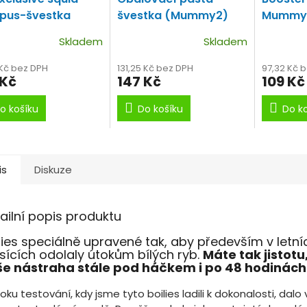
pus-švestka
švestka (Mummy2)
Mummy
mmy2) 100ml
Obalovčka švestka,
švestka
Skladem
Skladem
tý dip Chobotnice-
chobotnice, oliheň
250ml
tka
 Kč bez DPH
131,25 Kč bez DPH
97,32 Kč 
 Kč
147 Kč
109 Kč
o košíku
Do košíku
Do k
is
Diskuze
ailní popis produktu
lies speciálně upravené tak, aby především v letní
ících odolaly útokům bílých ryb.
Máte tak jistotu,
e nástraha stále pod háčkem i po 48 hodinách 
roku testování, kdy jsme tyto boilies ladili k dokonalosti, dalo