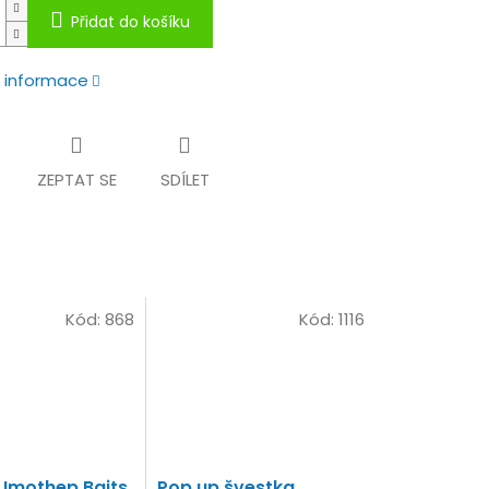
Přidat do košíku
í informace
ZEPTAT SE
SDÍLET
Kód:
868
Kód:
1116
 Imothep Baits
Pop up švestka