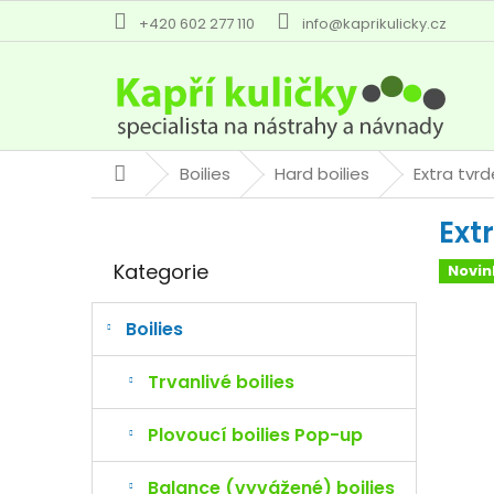
Přejít
+420 602 277 110
info@kaprikulicky.cz
na
obsah
Boilies
Hard boilies
Extra tvr
Domů
P
Ext
o
Přeskočit
s
Kategorie
Novin
kategorie
t
r
a
Boilies
n
n
Trvanlivé boilies
í
p
Plovoucí boilies Pop-up
a
n
Balance (vyvážené) boilies