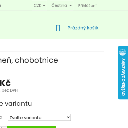
CZK
Čeština
Přihlášení
KY OCHRANY OSOBNÍCH ÚDAJŮ
KONTAKTY
NÁKUPNÍ
Prázdný košík
KOŠÍK
iheň, chobotnice
 Kč
č bez DPH
e variantu
a