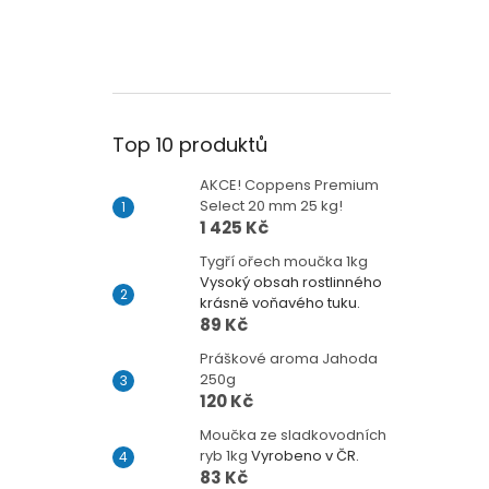
Top 10 produktů
AKCE! Coppens Premium
Select 20 mm 25 kg!
1 425 Kč
Tygří ořech moučka 1kg
Vysoký obsah rostlinného
krásně voňavého tuku.
89 Kč
Práškové aroma Jahoda
250g
120 Kč
Moučka ze sladkovodních
ryb 1kg
Vyrobeno v ČR.
83 Kč