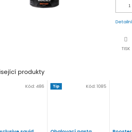
Detailn
TISK
isející produkty
Kód:
486
Kód:
1085
Tip
Exclusive squid
Obalovací pasta
Booster