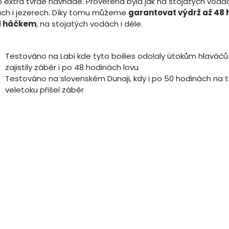
o extra tvrdé návnadě. Prověřena byla jak na stojatých vodác
ách i jezerech. Díky tomu můžeme
garantovat výdrž až 48 
d háčkem
, na stojatých vodách i déle.
Testováno na Labi kde tyto boilies odolaly útokům hlaváčů
zajistily záběr i po 48 hodinách lovu
Testováno na slovenském Dunaji, kdy i po 50 hodinách na
veletoku přišel záběr