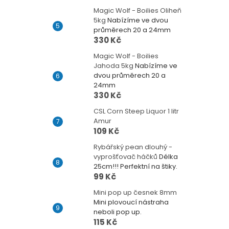
Magic Wolf - Boilies Oliheň
5kg
Nabízíme ve dvou
průměrech 20 a 24mm
330 Kč
Magic Wolf - Boilies
Jahoda 5kg
Nabízíme ve
dvou průměrech 20 a
24mm
330 Kč
CSL Corn Steep Liquor 1 litr
Amur
109 Kč
Rybářský pean dlouhý -
vyprošťovač háčků
Délka
25cm!!! Perfektní na štiky.
99 Kč
Mini pop up česnek 8mm
Mini plovoucí nástraha
neboli pop up.
115 Kč