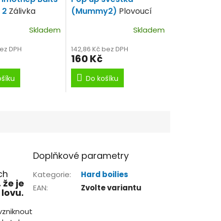
 2
Zálivka
(Mummy2)
Plovoucí
- octopus
boilies s příchutí
Skladem
Skladem
švestky, chobotnice,
olihně.
bez DPH
142,86 Kč bez DPH
160 Kč
ošíku
Do košíku
Doplňkové parametry
ch
Kategorie
:
Hard boilies
 že je
EAN
:
Zvolte variantu
lovu.
 vzniknout