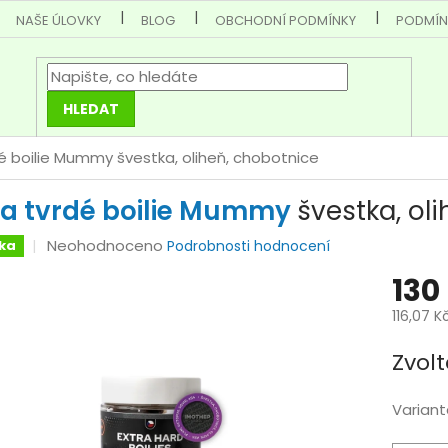
NAŠE ÚLOVKY
BLOG
OBCHODNÍ PODMÍNKY
PODMÍN
HLEDAT
dé boilie Mummy
švestka, oliheň, chobotnice
ra tvrdé boilie Mummy
švestka, ol
Průměrné
Neohodnoceno
ka
Podrobnosti hodnocení
hodnocení
130
produktu
je
116,07 K
0,0
Měrná
z
Zvolt
cena:
5
hvězdiček.
Variant