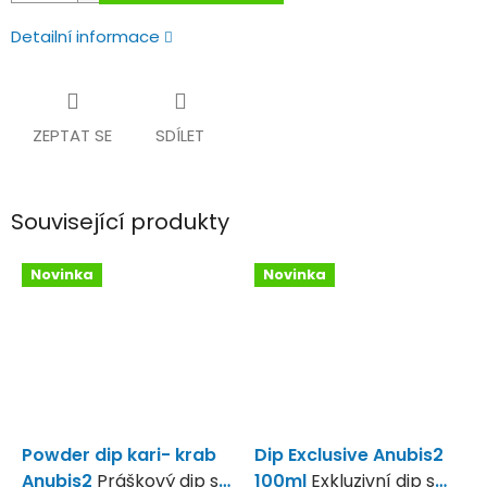
Detailní informace
ZEPTAT SE
SDÍLET
Související produkty
Novinka
Novinka
Powder dip kari- krab
Dip Exclusive Anubis2
Anubis2
Práškový dip s
100ml
Exkluzivní dip s