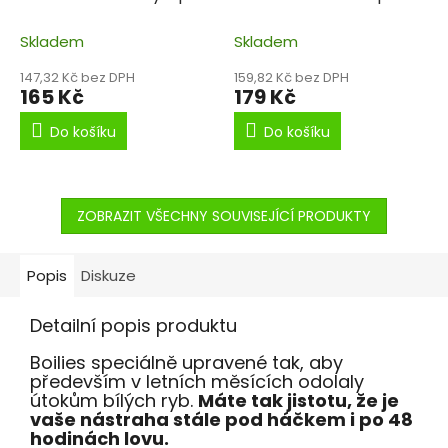
příchutí kari a
příchutí kari a
nádechem kraba.
Skladem
nádechem kraba.
Skladem
147,32 Kč bez DPH
159,82 Kč bez DPH
165 Kč
179 Kč
Do košíku
Do košíku
ZOBRAZIT VŠECHNY SOUVISEJÍCÍ PRODUKTY
Popis
Diskuze
Detailní popis produktu
Boilies speciálně upravené tak, aby
především v letních měsících odolaly
útokům bílých ryb.
Máte tak jistotu, že je
vaše nástraha stále pod háčkem i po 48
hodinách lovu.