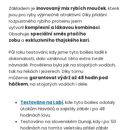
Základem je
inovovaný mix rybích mouček
, které
jsou pro ryby výjimečně atraktivní. Díky přidání
rozpustného rybího proteinu jsem
vytvořil
komplexní a lákavou kombinaci
.
Obsahuje
speciální směs ptačího
zobu
a
exkluzivního thajského kari.
Půl roku testování, kdy jsme tyto boilies ladili k
dokonalosti, dalo vzniknout této extra tvrdé
návnadě. Prověřena byla jak na stojatých vodách,
tak na řekách i jezerech. Díky tomu
můžeme
garantovat výdrž až 48 hodin pod
háčkem
, na stojatých vodách i déle.
Testováno na Labi
, kde tyto boilies odolaly
útokům hlaváčů a zajistily záběr i po 48
hodinách lovu
Testováno na slovenském Dunaji, kdy i po 50
hodinách na tomto veletoku přišel záběr