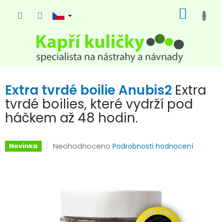
Přejít
NÁKUP
na
KOŠÍK
obsah
Extra tvrdé boilie Anubis2
Extra
tvrdé boilies, které vydrží pod
háčkem až 48 hodin.
Průměrné
Neohodnoceno
Novinka
Podrobnosti hodnocení
hodnocení
produktu
je
0,0
z
5
hvězdiček.