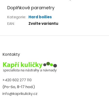
Doplňkové parametry
Kategorie
:
Hard boilies
EAN
:
Zvolte variantu
Z
á
p
a
Kontakty
t
í
+420 602 277 110
(Po-So, 8-17 hod.)
info@kaprikulicky.cz