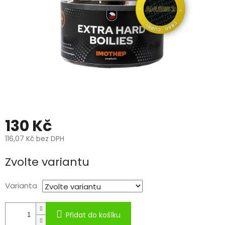
130 Kč
116,07 Kč bez DPH
Měrná
Zvolte variantu
cena:
Varianta
Přidat do košíku