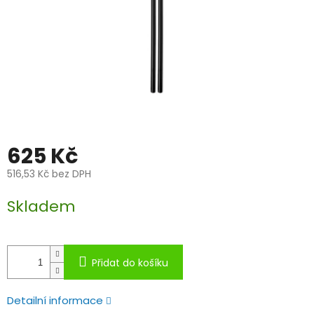
625 Kč
516,53 Kč bez DPH
Měrná
Skladem
cena:
Přidat do košíku
Detailní informace