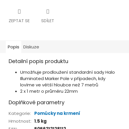
ZEPTAT SE
SDÍLET
Popis
Diskuze
Detailní popis produktu
Umožňuje prodloužení standardní sady Halo
Illuminated Marker Pole v případech, kdy
lovíme ve větší hloubce než 7 metrů
2 x 1 metr o průměru 22mm
Doplňkové parametry
Kategorie
:
Pomůcky na krmení
Hmotnost
:
1.5 kg
EAN
:
5056212128112