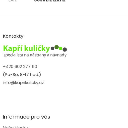
Z
á
p
a
Kontakty
t
í
+420 602 277 110
(Po-So, 8-17 hod.)
info@kaprikulicky.cz
Informace pro vás
Naše úlovky