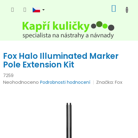
Přejít
NÁKUP
na
KOŠÍK
obsah
Fox Halo Illuminated Marker
Pole Extension Kit
7259
Průměrné
Neohodnoceno
Značka:
Fox
Podrobnosti hodnocení
hodnocení
produktu
je
0,0
z
5
hvězdiček.