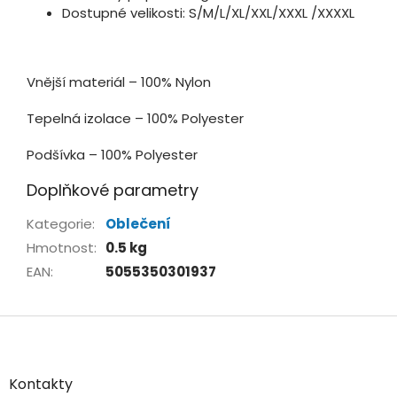
Dostupné velikosti: S/M/L/XL/XXL/XXXL /XXXXL
Vnější materiál – 100% Nylon
Tepelná izolace – 100% Polyester
Podšívka – 100% Polyester
Doplňkové parametry
Kategorie
:
Oblečení
Hmotnost
:
0.5 kg
EAN
:
5055350301937
Z
á
p
a
Kontakty