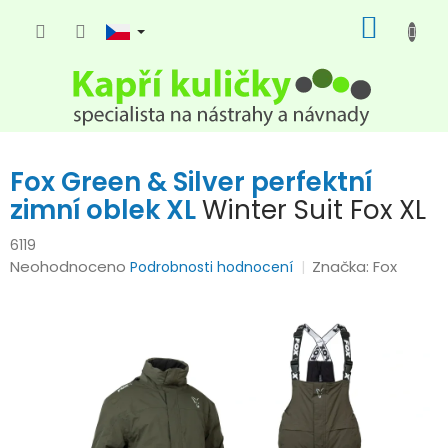
Přejít
NÁKUP
na
KOŠÍK
obsah
Fox Green & Silver perfektní
zimní oblek XL
Winter Suit Fox XL
6119
Průměrné
Neohodnoceno
Značka:
Fox
Podrobnosti hodnocení
hodnocení
produktu
je
0,0
z
5
hvězdiček.