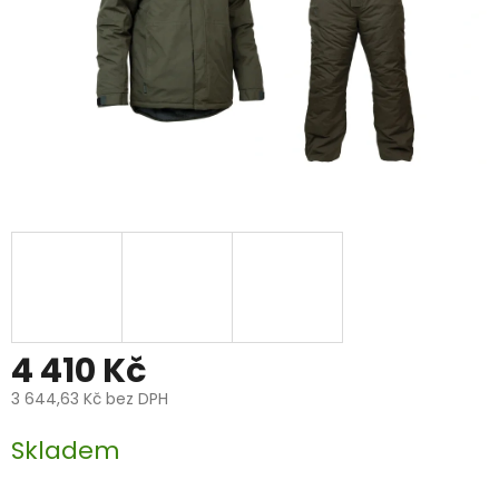
4 410 Kč
3 644,63 Kč bez DPH
Měrná
Skladem
cena: