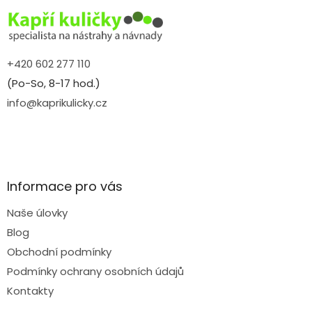
t
í
+420 602 277 110
(Po-So, 8-17 hod.)
info@kaprikulicky.cz
Informace pro vás
Naše úlovky
Blog
Obchodní podmínky
Podmínky ochrany osobních údajů
Kontakty