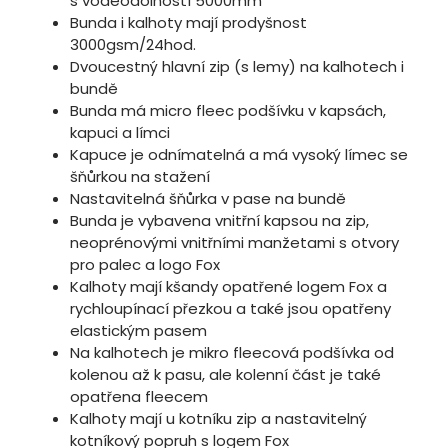
s voděodolností 5000mm
Bunda i kalhoty mají prodyšnost
3000gsm/24hod.
Dvoucestný hlavní zip (s lemy) na kalhotech i
bundě
Bunda má micro fleec podšívku v kapsách,
kapuci a límci
Kapuce je odnímatelná a má vysoký límec se
šňůrkou na stažení
Nastavitelná šňůrka v pase na bundě
Bunda je vybavena vnitřní kapsou na zip,
neoprénovými vnitřními manžetami s otvory
pro palec a logo Fox
Kalhoty mají kšandy opatřené logem Fox a
rychloupínací přezkou a také jsou opatřeny
elastickým pasem
Na kalhotech je mikro fleecová podšívka od
kolenou až k pasu, ale kolenní část je také
opatřena fleecem
Kalhoty mají u kotníku zip a nastavitelný
kotníkový popruh s logem Fox