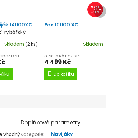
5 375
Další
Kč
–16 %
produkt
iják 14000XC
Fox 10000 XC
cí rybářský
na dlouhé
Skladem
(2 ks)
Skladem
Kč bez DPH
3 718,18 Kč bez DPH
Kč
4 499 Kč
ošíku
Do košíku
Doplňkové parametry
Je vhodný
Kategorie
:
Navijáky