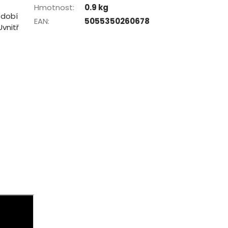
Hmotnost
:
0.9 kg
zdobí
EAN
:
5055350260678
Uvnitř