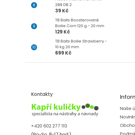
288 DB 2
39 Kč
TB Baits Boosterované
Boilie Corn 120 g - 20 mm
129 Kč
TB Baits Boilie Strawberry -
10 kg 20 mm
699 Kč
Z
á
p
a
t
Kontakty
Infor
í
Naše ú
Novink
Obcho
+420 602 277 110
Podmín
(Po-So, 8-17 hod.)