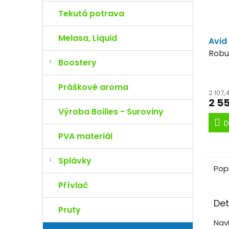
Tekutá potrava
Melasa, Liquid
Avid
Robu
Boostery
použí
Práškové aroma
2 107
2 5
Výroba Boilies - Suroviny
D
PVA materiál
Splávky
Pop
Přívlač
Det
Pruty
Nav