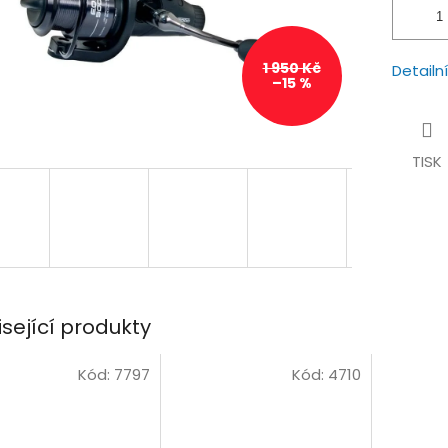
1 950 Kč
Detailn
–15 %
TISK
isející produkty
Kód:
7797
Kód:
4710