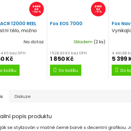
3 900
2 100
Kč
Kč
–34 %
–11 %
 ACR 12000 REEL
Fox EOS 7000
Fox Nav
stní tělo, možno
Vynikají
t i na sumce.
naviják 
Na dotaz
Skladem
(2 ks)
vyvážky.
,44 Kč bez DPH
1 528,93 Kč bez DPH
4 461,98 
50 Kč
1 850 Kč
5 399 
o košíku
Do košíku
Do k
is
Diskuze
ailní popis produktu
iják se stylizován v matně černé barvě s decentní grafikou. 