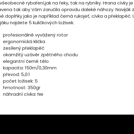
všeobecné rybaření,jak na řeky, tak na rybníky. Hrana cívky je
avena tak aby Vám zaručila opravdu daleké náhozy. Naviják 
é doplňky jako je například černá rukojeť, cívka a překlapěč. 
jáku najdete 5 kuličkových ložisek.
profesionálně vyvážený rotor
ergonomická klička
zesílený překlapěč
okamžitý uzávěr zpětného chodu
elegantní černé tělo
kapacita: 150m/0,30mm
převod: 5,0:1
počet ložisek: 5
hmotnost: 350gr
náhradní cívka: Ne