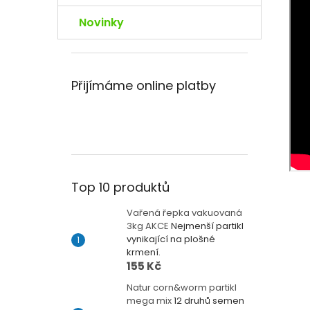
Novinky
Přijímáme online platby
Top 10 produktů
Vařená řepka vakuovaná
3kg AKCE
Nejmenší partikl
vynikající na plošné
krmení.
155 Kč
Natur corn&worm partikl
mega mix
12 druhů semen