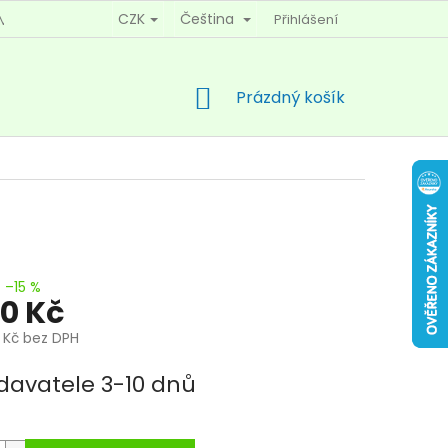
CZK
Čeština
Přihlášení
MÍNKY OCHRANY OSOBNÍCH ÚDAJŮ
KONTAKTY
NÁKUPNÍ
Prázdný košík
KOŠÍK
–15 %
50 Kč
4 Kč bez DPH
davatele 3-10 dnů