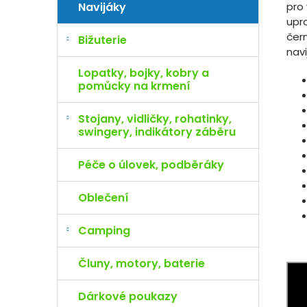
pro 
Navijáky
upr
čern
Bižuterie
navi
Lopatky, bojky, kobry a
pomůcky na krmení
Stojany, vidličky, rohatinky,
swingery, indikátory záběru
Péče o úlovek, podběráky
Oblečení
Camping
Čluny, motory, baterie
Dárkové poukazy