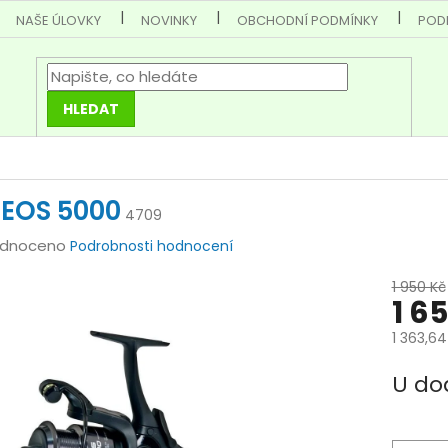
NAŠE ÚLOVKY
NOVINKY
OBCHODNÍ PODMÍNKY
POD
HLEDAT
 EOS 5000
4709
rné
dnoceno
Podrobnosti hodnocení
cení
1 950 Kč
tu
1 6
1 363,6
Měrná
U do
cena:
ček.