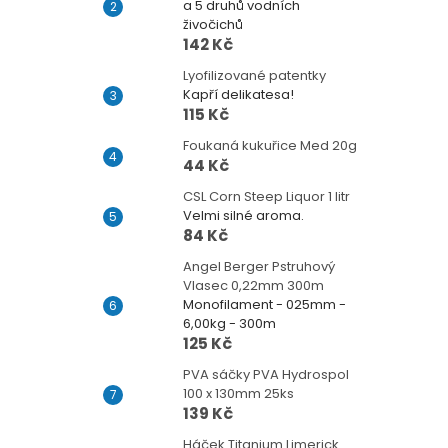
a 5 druhů vodních
živočichů
142 Kč
Lyofilizované patentky
Kapří delikatesa!
115 Kč
Foukaná kukuřice Med 20g
44 Kč
CSL Corn Steep Liquor 1 litr
Velmi silné aroma.
84 Kč
Angel Berger Pstruhový
Vlasec 0,22mm 300m
Monofilament - 025mm -
6,00kg - 300m
125 Kč
PVA sáčky PVA Hydrospol
100 x 130mm 25ks
139 Kč
Háček Titanium Limerick