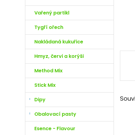
e
l
Vařený partikl
Tygří ořech
Nakládaná kukuřice
Hmyz, červi a korýši
Method Mix
Stick Mix
Souv
Dipy
Obalovací pasty
Esence - Flavour