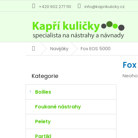
Přejít
+420 602 277 110
info@kaprikulicky.cz
na
obsah
Navijáky
Fox EOS 5000
Domů
P
Fox
o
Přeskočit
s
Kategorie
Průmě
Neoho
kategorie
t
hodno
r
produk
a
Boilies
je
n
0,0
n
Foukané nástrahy
z
í
5
p
Pelety
hvězdi
a
n
Partikl