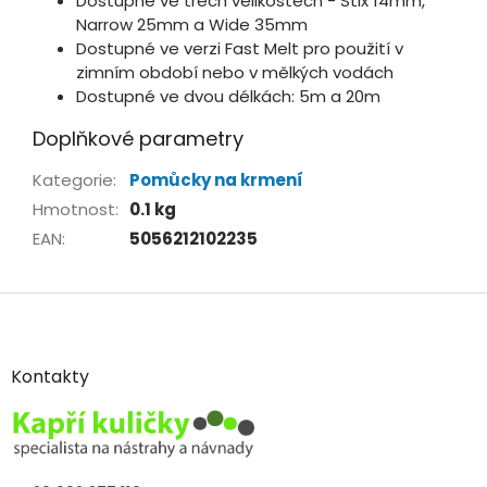
Dostupné ve třech velikostech - Stix 14mm,
Narrow 25mm a Wide 35mm
Dostupné ve verzi Fast Melt pro použití v
zimním období nebo v mělkých vodách
Dostupné ve dvou délkách: 5m a 20m
Doplňkové parametry
Kategorie
:
Pomůcky na krmení
Hmotnost
:
0.1 kg
EAN
:
5056212102235
Z
á
p
a
Kontakty
t
í