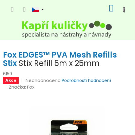
Přejít
NÁKUP
na
KOŠÍK
obsah
Fox EDGES™ PVA Mesh Refills
Stix
Stix Refill 5m x 25mm
6159
Průměrné
Neohodnoceno
Akce
Podrobnosti hodnocení
hodnocení
Značka:
Fox
produktu
je
0,0
z
5
hvězdiček.