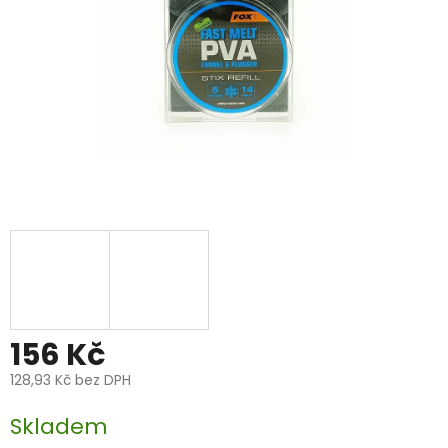
156 Kč
128,93 Kč bez DPH
Měrná
Skladem
cena: