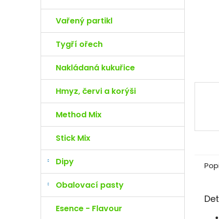
e
l
Vařený partikl
Tygří ořech
Nakládaná kukuřice
Hmyz, červi a korýši
Method Mix
Stick Mix
Dipy
Pop
Obalovací pasty
Det
Esence - Flavour