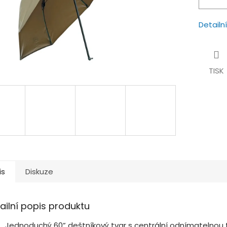
Detailn
TISK
is
Diskuze
ailní popis produktu
Jednoduchý 60” deštníkový tvar s centrální odnímatelnou 