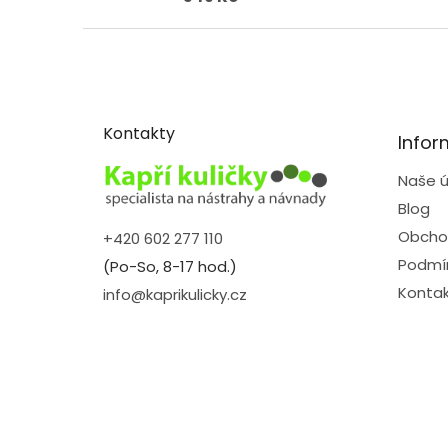
Z
á
p
a
t
Kontakty
Infor
í
Naše ú
Blog
Obcho
+420 602 277 110
Podmín
(Po-So, 8-17 hod.)
Kontak
info@kaprikulicky.cz