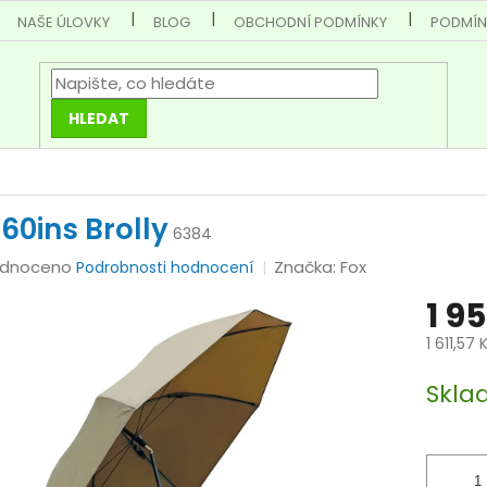
NAŠE ÚLOVKY
BLOG
OBCHODNÍ PODMÍNKY
PODMÍN
HLEDAT
 60ins Brolly
6384
rné
dnoceno
Značka:
Fox
Podrobnosti hodnocení
cení
1 9
tu
1 611,57
Měrná
Skla
cena:
ček.