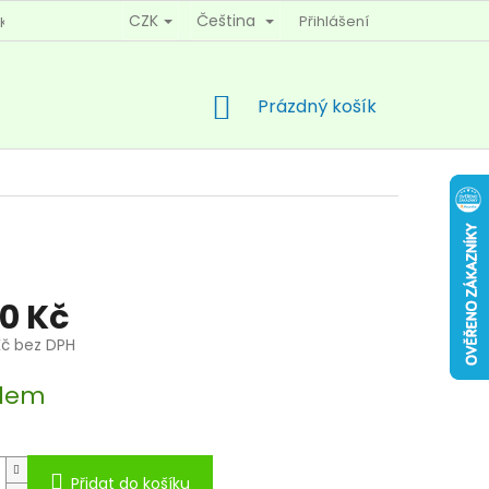
CZK
Čeština
Přihlášení
KY OCHRANY OSOBNÍCH ÚDAJŮ
KONTAKTY
NÁKUPNÍ
Prázdný košík
KOŠÍK
50 Kč
 Kč bez DPH
dem
Přidat do košíku