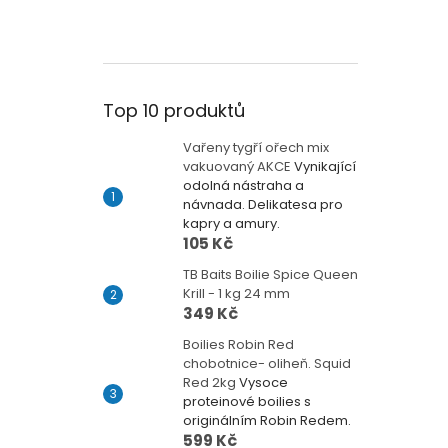
Top 10 produktů
Vařeny tygří ořech mix
vakuovaný AKCE
Vynikající
odolná nástraha a
návnada. Delikatesa pro
kapry a amury.
105 Kč
TB Baits Boilie Spice Queen
Krill - 1 kg 24 mm
349 Kč
Boilies Robin Red
chobotnice- oliheň. Squid
Red 2kg
Vysoce
proteinové boilies s
originálním Robin Redem.
599 Kč