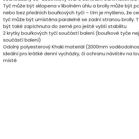
Tyč může být sklopena v libolném úhlu a brolly může být po
nebo bez předních bouřkových tyčí – tím je myšleno, že ce
tyč může být umístěna paralelně se zadní stranou brolly.
být také zapíchnuta do země pro ještě vyšší stabilitu
2 krytky bouřkových tyčí součástí balení (bouřkové tyče ne
součástí balení)
Odolný polyesterový Khaki materiál (2000mm voděodolnos
Ideální pro krátké denní vycházky, či ochranu návštěv na l
místě