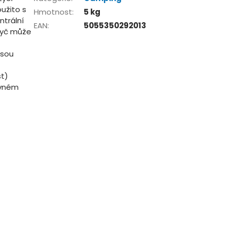
užito s
Hmotnost
:
5 kg
ntrální
EAN
:
5055350292013
 Tyč může
jsou
t)
ovném