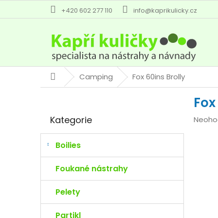
Přejít
+420 602 277 110
info@kaprikulicky.cz
na
obsah
Camping
Fox 60ins Brolly
Domů
P
Fox
o
Přeskočit
s
Kategorie
Průmě
Neoho
kategorie
t
hodno
r
produk
a
Boilies
je
n
0,0
n
Foukané nástrahy
z
í
5
p
Pelety
hvězdi
a
n
Partikl