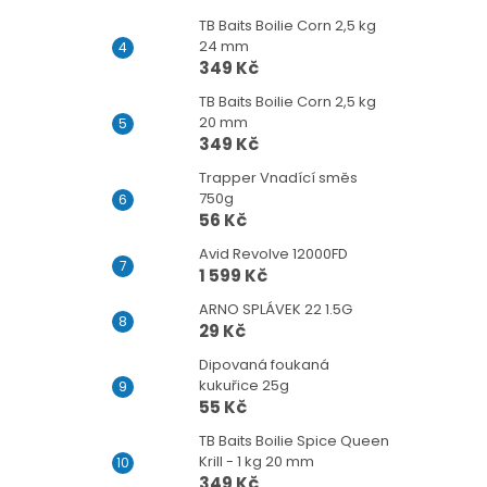
TB Baits Boilie Corn 2,5 kg
24 mm
349 Kč
TB Baits Boilie Corn 2,5 kg
20 mm
349 Kč
Trapper Vnadící směs
750g
56 Kč
Avid Revolve 12000FD
1 599 Kč
ARNO SPLÁVEK 22 1.5G
29 Kč
Dipovaná foukaná
kukuřice 25g
55 Kč
TB Baits Boilie Spice Queen
Krill - 1 kg 20 mm
349 Kč