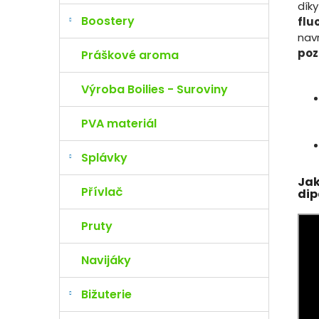
dík
Boostery
flu
nav
poz
Práškové aroma
Výroba Boilies - Suroviny
PVA materiál
Splávky
Jak
Přívlač
dip
Pruty
Navijáky
Bižuterie