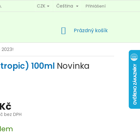
CZK
Čeština
Přihlášení
MÍNKY OCHRANY OSOBNÍCH ÚDAJŮ
KONTAKTY
NÁKUPNÍ
Prázdný košík
KOŠÍK
 2023!
tropic) 100ml
Novinka
 Kč
Kč bez DPH
dem