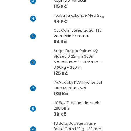
Kapří delikatesa!
115 Kč
Foukaná kukuřice Med 20g
44 Kč
CSL Corn Steep Liquor 1 litr
Velmi silné aroma.
84 Kč
Angel Berger Pstruhový
Vlasec 0,22mm 300m
Monofilament - 025mm -
6,00kg - 300m
125 Kč
PVA sáčky PVA Hydrospol
100 x 130mm 25ks
139 Kč
Háček Titanium Limerick
288 DB 2
39 Kč
TB Baits Boosterované
Boilie Corn 120 g - 20 mm