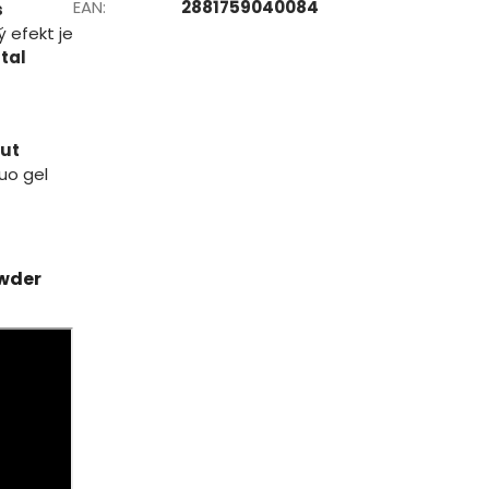
EAN
:
2881759040084
s
 efekt je
tal
nut
uo gel
owder