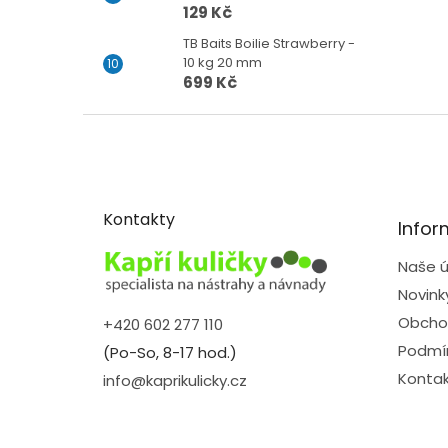
129 Kč
TB Baits Boilie Strawberry -
10 kg 20 mm
699 Kč
Z
á
p
a
t
Kontakty
Infor
í
Naše ú
Novink
Obcho
+420 602 277 110
Podmín
(Po-So, 8-17 hod.)
Kontak
info@kaprikulicky.cz