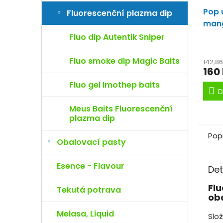
Pop 
Fluorescenční plazma dip
man
Trop
Fluo dip Autentik Sniper
příc
a ma
Fluo smoke dip Magic Baits
142,8
160
Fluo gel Imothep baits
D
Meus Baits Fluorescenční
plazma dip
Pop
Obalovací pasty
Esence - Flavour
Det
Flu
Tekutá potrava
oba
Melasa, Liquid
Slož