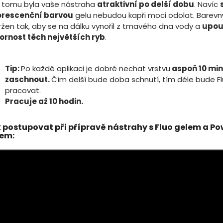
y tomu byla vaše nástraha
atraktivní po delší dobu
. Navíc
orescenční barvou
gelu nebudou kapři moci odolat. Barevný
ržen tak, aby se na dálku vynořil z tmavého dna vody a
upou
ornost těch největších ryb
.
Tip:
Po každé aplikaci je dobré nechat vrstvu
aspoň 10 mi
zaschnout.
Čím delší bude doba schnutí, tím déle bude Fl
pracovat.
Pracuje až 10 hodin.
 postupovat při přípravě nástrahy s Fluo gelem a P
em: