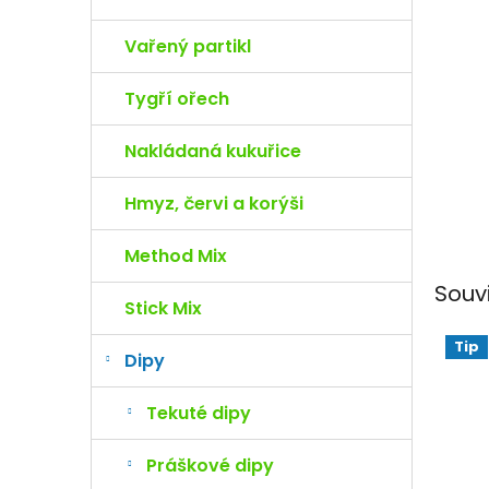
e
l
Vařený partikl
Tygří ořech
Nakládaná kukuřice
Hmyz, červi a korýši
Method Mix
Souv
Stick Mix
Tip
Dipy
Tekuté dipy
Práškové dipy