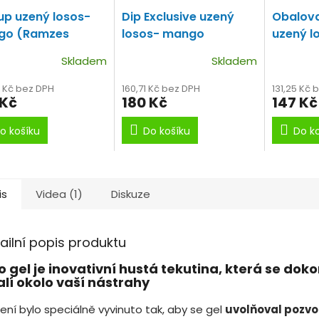
up uzený losos-
Dip Exclusive uzený
Obalova
go (Ramzes
losos- mango
uzený 
ic)
Plovoucí boilie s
(Ramzes- Tropic)
(Ramzes
Skladem
Skladem
hutí uzeného lososa
100ml
Dip s příchutí
Obalova
nga.
uzeného lososa a
mango.
6 Kč bez DPH
160,71 Kč bez DPH
131,25 Kč 
 Kč
180 Kč
147 Kč
manga.
o košíku
Do košíku
Do k
is
Videa (1)
Diskuze
ailní popis produktu
o gel je inovativní hustá tekutina, která se dok
lí okolo vaší nástrahy
ení bylo speciálně vyvinuto tak, aby se gel
uvolňoval pozvo