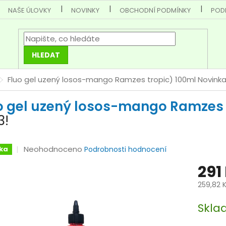
NAŠE ÚLOVKY
NOVINKY
OBCHODNÍ PODMÍNKY
POD
HLEDAT
Fluo gel uzený losos-mango Ramzes tropic) 100ml
Novinka
o gel uzený losos-mango Ramzes 
3!
Průměrné
Neohodnoceno
ka
Podrobnosti hodnocení
hodnocení
291
produktu
je
259,82 
0,0
Měrná
z
Skla
cena:
5