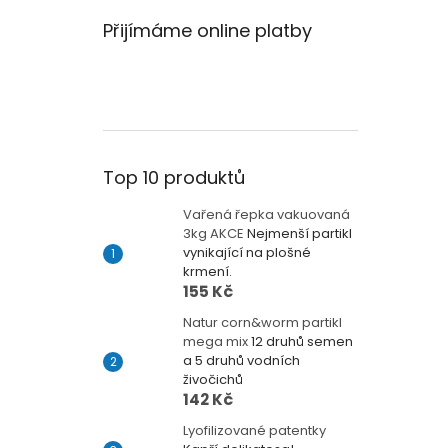
Přijímáme online platby
Top 10 produktů
Vařená řepka vakuovaná
3kg AKCE
Nejmenší partikl
vynikající na plošné
krmení.
155 Kč
Natur corn&worm partikl
mega mix
12 druhů semen
a 5 druhů vodních
živočichů
142 Kč
Lyofilizované patentky