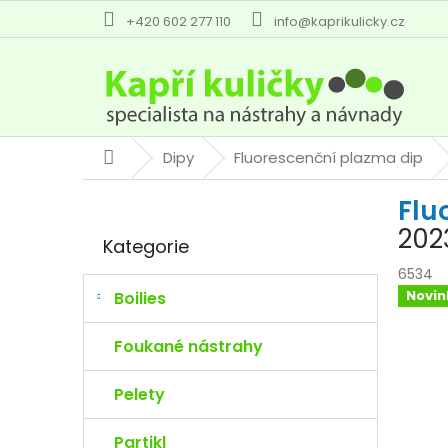
Přejít
+420 602 277 110
info@kaprikulicky.cz
na
obsah
Dipy
Fluorescenční plazma dip
Domů
P
Flu
o
Přeskočit
s
202
Kategorie
kategorie
t
r
6534
a
Novin
Boilies
n
n
Foukané nástrahy
í
p
Pelety
a
n
Partikl