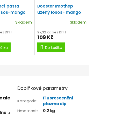
cí pasta
Booster Imothep
losos-mango
uzený losos- mango
 Tropic)
(Ramzes Tropic)
Skladem
Skladem
čka losos-
Zálivka s příchutí
uzeného lososa a
bez DPH
97,32 Kč bez DPH
109 Kč
manga
ošíku
Do košíku
Doplňkové parametry
onale
Fluorescenční
Kategorie
:
plazma dip
Hmotnost
:
0.2 kg
lna
a