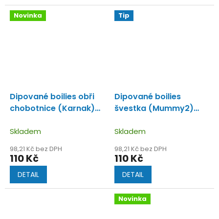
Novinka
Tip
Dipované boilies obři
Dipované boilies
chobotnice (Karnak)
švestka (Mummy2)
Boilie v dipu mix sardinky,
Boilie v dipu s příchutí
výluhu chobotnic s
Skladem
švestky, chobotnice a
Skladem
nádechem olihně.
olihně.
98,21 Kč bez DPH
98,21 Kč bez DPH
110 Kč
110 Kč
DETAIL
DETAIL
Novinka