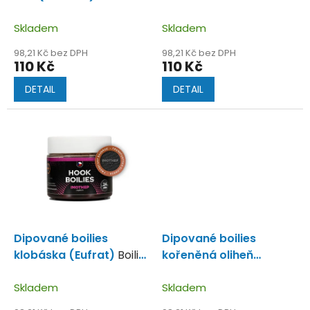
k
dipu plné kvalitních
dipu s výluhem s
t
surovin.
Skladem
patentek.
Skladem
ů
98,21 Kč bez DPH
98,21 Kč bez DPH
110 Kč
110 Kč
DETAIL
DETAIL
Dipované boilies
Dipované boilies
klobáska (Eufrat)
Boilie
kořeněná oliheň
v dipu silně kořeněné.
(Kleopatra)
Boilie v dipu
Skladem
s příchutí kořeněné
Skladem
olihně