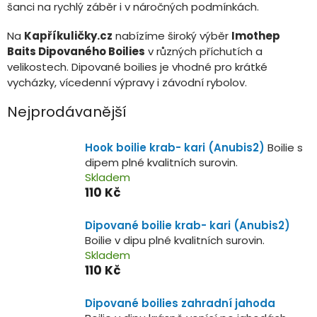
šanci na rychlý záběr i v náročných podmínkách.
Na
Kapříkuličky.cz
nabízíme široký výběr
Imothep
Baits Dipovaného Boilies
v různých příchutích a
velikostech. Dipované boilies je vhodné pro krátké
vycházky, vícedenní výpravy i závodní rybolov.
Nejprodávanější
Hook boilie krab- kari (Anubis2)
Boilie s
dipem plné kvalitních surovin.
Skladem
110 Kč
Dipované boilie krab- kari (Anubis2)
Boilie v dipu plné kvalitních surovin.
Skladem
110 Kč
Dipované boilies zahradní jahoda