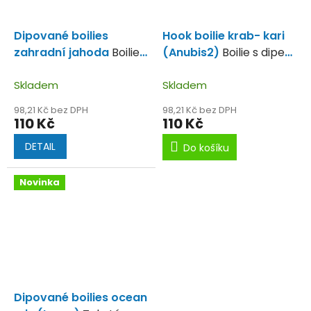
Dipované boilies
Hook boilie krab- kari
zahradní jahoda
Boilie v
(Anubis2)
Boilie s dipem
dipu krásně vonící po
plné kvalitních surovin.
jahodách.
Skladem
Skladem
98,21 Kč bez DPH
98,21 Kč bez DPH
110 Kč
110 Kč
DETAIL
Do košíku
Novinka
Dipované boilies ocean