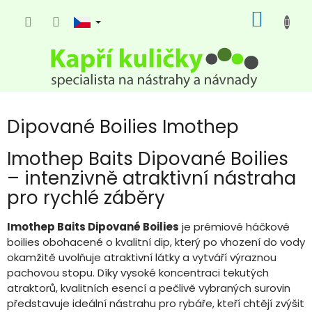
Přejít
NÁKUP
na
KOŠÍK
obsah
Dipované Boilies Imothep
Imothep Baits Dipované Boilies
– intenzivně atraktivní nástraha
pro rychlé záběry
Imothep Baits Dipované Boilies
je prémiové háčkové
boilies obohacené o kvalitní dip, který po vhození do vody
okamžitě uvolňuje atraktivní látky a vytváří výraznou
pachovou stopu. Díky vysoké koncentraci tekutých
atraktorů, kvalitních esencí a pečlivě vybraných surovin
představuje ideální nástrahu pro rybáře, kteří chtějí zvýšit