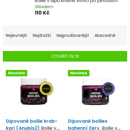
Boilie v dipu krásně vonící po jahodách.
Skladem
110 Kč
Ř
a
Nejlevnější
Nejdražší
Nejprodávanější
Abecedně
z
e
n
OTEVŘÍT FILTR
í
p
V
r
Novinka
Novinka
ý
o
p
d
i
u
s
k
p
t
r
ů
o
d
Dipované boilie krab-
Dipované boilies
u
kari (Anubis2)
Boilie v
bahenní červ.
Boilie v