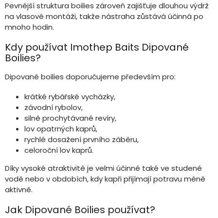
v
Pevnější struktura boilies zároveň zajišťuje dlouhou výdrž
ý
na vlasové montáži, takže nástraha zůstává účinná po
p
mnoho hodin.
i
s
Kdy používat Imothep Baits Dipované
u
Boilies?
Dipované boilies doporučujeme především pro:
krátké rybářské vycházky,
závodní rybolov,
silně prochytávané revíry,
lov opatrných kaprů,
rychlé dosažení prvního záběru,
celoroční lov kaprů.
Díky vysoké atraktivitě je velmi účinné také ve studené
vodě nebo v obdobích, kdy kapři přijímají potravu méně
aktivně.
Jak Dipované Boilies používat?