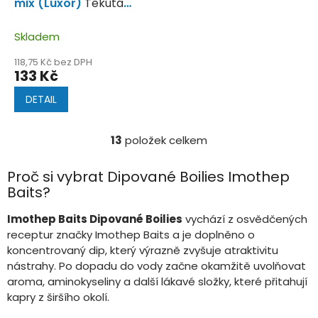
mix (Luxor)
Tekutá
složka je postavená na
oceánských a
Skladem
sladkovodních
118,75 Kč bez DPH
živočiších s tónem
133 Kč
mořských korýšů
DETAIL
13
položek celkem
O
v
l
Proč si vybrat Dipované Boilies Imothep
á
Baits?
d
a
Imothep Baits Dipované Boilies
vychází z osvědčených
c
receptur značky Imothep Baits a je doplněno o
í
koncentrovaný dip, který výrazně zvyšuje atraktivitu
p
r
nástrahy. Po dopadu do vody začne okamžitě uvolňovat
v
aroma, aminokyseliny a další lákavé složky, které přitahují
k
kapry z širšího okolí.
y