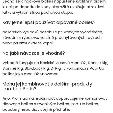
Jedná se o háčkové boilies napuštěné kvalitním dipem,
které po dopadu do vody okamžitě uvolňuje atraktivní
látky a vytváří silnou pachovou stopu.
Kdy je nejlepší používat dipované boilies?
Nejlepších výsledků dosahuje při krátkých vycházkách,
závodním rybolovu, na silně prochytávaných revírech
nebo při nižší aktivitě kaprů.
Na jaké návazce je vhodné?
Výborně funguje na klasické vlasové montáži, Ronnie Rig,
Spinner Rig, Blowback Rig, D-Rig i v kombinaci s Pop-Up
boilies jako montáž Snowman.
Mohu jej kombinovat s dalšími produkty
Imothep Baits?
Ano. Pro maximální účinnost doporučujeme kombinovat
dipované boilies s trvanlivým boilies, Pop-Up boilies,
boostery nebo dipy stejné příchutě.