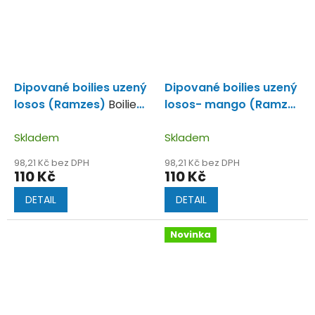
Dipované boilies uzený
Dipované boilies uzený
losos (Ramzes)
Boilie
losos- mango (Ramzes
uzený losos v dipu.
Tropic)
Boilie v dipu plné
Skladem
kvalitních surovin.
Skladem
98,21 Kč bez DPH
98,21 Kč bez DPH
110 Kč
110 Kč
DETAIL
DETAIL
Novinka