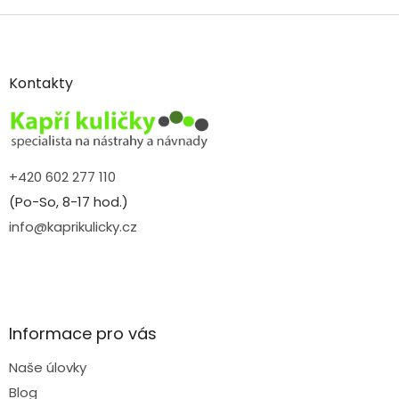
Z
á
p
a
Kontakty
t
í
+420 602 277 110
(Po-So, 8-17 hod.)
info@kaprikulicky.cz
Informace pro vás
Naše úlovky
Blog