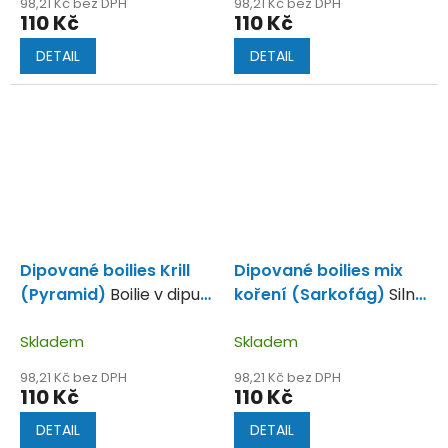
98,21 Kč bez DPH
98,21 Kč bez DPH
110 Kč
110 Kč
DETAIL
DETAIL
Dipované boilies Krill
Dipované boilies mix
(Pyramid)
Boilie v dipu s
koření (Sarkofág)
Silně
vysokým obsahem krill
kořeněné boilie v dipu.
moučky.
Skladem
Skladem
98,21 Kč bez DPH
98,21 Kč bez DPH
110 Kč
110 Kč
DETAIL
DETAIL