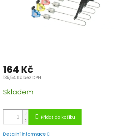
164 Kč
135,54 Kč bez DPH
Měrná
Skladem
cena:
Přidat do košíku
Detailní informace