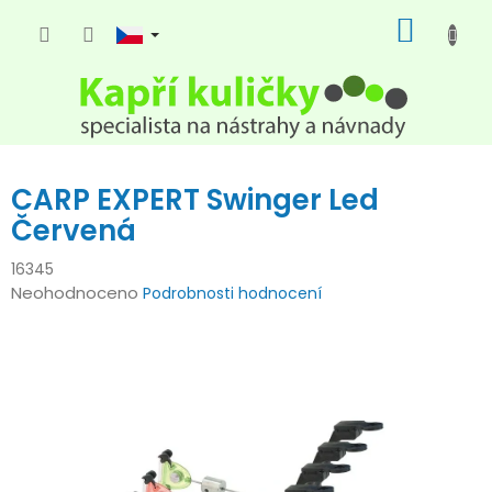
Přejít
NÁKUP
na
KOŠÍK
obsah
CARP EXPERT Swinger Led
Červená
16345
Průměrné
Neohodnoceno
Podrobnosti hodnocení
hodnocení
produktu
je
0,0
z
5
hvězdiček.