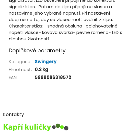
signalizátor. LED osvětlení připojíme do konektoru
signalizátoru. Potom do klipu připojíme vlasec a
nastavíme jeho vybrané napnutí. Při nastavení
dbejme na to, aby se vlasec mohl uvolnit z klipu.
Charakteristika: - snadná obsluha- polohovatelné
napětí vlasce- kovová svorka- pevné rameno- LED s
dlouhou životností
Doplňkové parametry
Kategorie
:
Swingery
Hmotnost
:
0.2 kg
EAN
:
5999086318572
Z
á
p
a
Kontakty
t
í