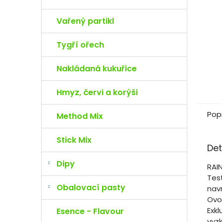
e
l
Vařený partikl
Tygří ořech
Nakládaná kukuřice
Hmyz, červi a korýši
Pop
Method Mix
Stick Mix
Det
Dipy
RAI
Tes
Obalovací pasty
navr
Ovo
Exkl
Esence - Flavour
vyz