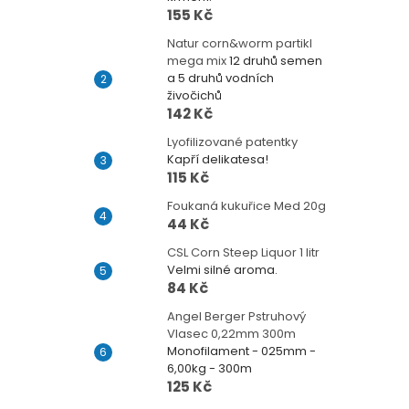
155 Kč
Natur corn&worm partikl
mega mix
12 druhů semen
a 5 druhů vodních
živočichů
142 Kč
Lyofilizované patentky
Kapří delikatesa!
115 Kč
Foukaná kukuřice Med 20g
44 Kč
CSL Corn Steep Liquor 1 litr
Velmi silné aroma.
84 Kč
Angel Berger Pstruhový
Vlasec 0,22mm 300m
Monofilament - 025mm -
6,00kg - 300m
125 Kč