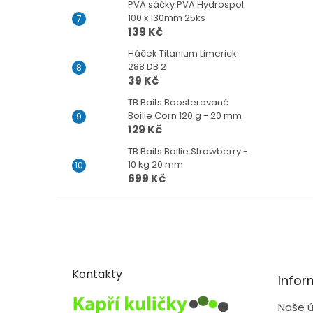
PVA sáčky PVA Hydrospol
100 x 130mm 25ks
139 Kč
Háček Titanium Limerick
288 DB 2
39 Kč
TB Baits Boosterované
Boilie Corn 120 g - 20 mm
129 Kč
TB Baits Boilie Strawberry -
10 kg 20 mm
699 Kč
Z
á
p
a
t
Kontakty
Infor
í
Naše ú