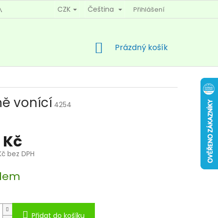
CZK
Čeština
Přihlášení
MÍNKY OCHRANY OSOBNÍCH ÚDAJŮ
KONTAKTY
NÁKUPNÍ
Prázdný košík
KOŠÍK
ě vonící
4254
 Kč
Kč bez DPH
dem
Přidat do košíku