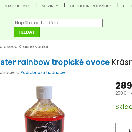
NAŠE ÚLOVKY
NOVINKY
OBCHODNÍ PODMÍNKY
POD
HLEDAT
ké ovoce
Krásně vonící
ster rainbow tropické ovoce
Krásn
rné
dnoceno
Podrobnosti hodnocení
cení
289
tu
258,04 
Měrná
Skla
cena:
ček.