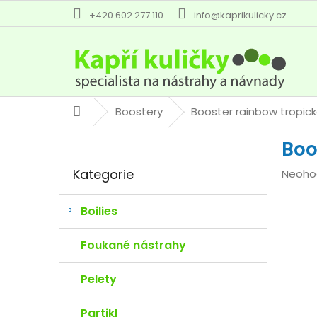
Přejít
+420 602 277 110
info@kaprikulicky.cz
na
obsah
Boostery
Booster rainbow tropic
Domů
P
Boo
o
Přeskočit
s
Kategorie
Průmě
Neoho
kategorie
t
hodno
r
produk
a
Boilies
je
n
0,0
n
Foukané nástrahy
z
í
5
p
Pelety
hvězdi
a
n
Partikl