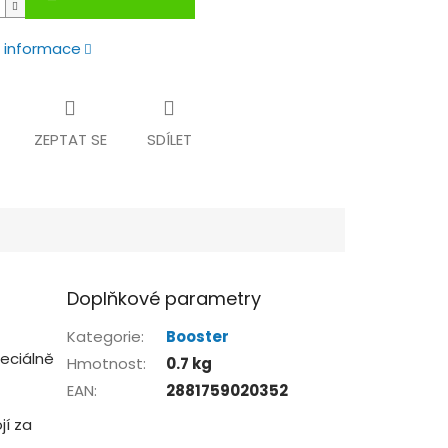
í informace
ZEPTAT SE
SDÍLET
Doplňkové parametry
Kategorie
:
Booster
eciálně
Hmotnost
:
0.7 kg
EAN
:
2881759020352
jí za