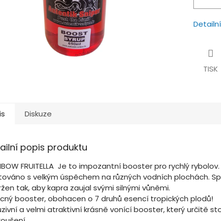
Detailn
TISK
is
Diskuze
ailní popis produktu
NBOW FRUITELLA Je to impozantní booster pro rychlý rybolov.
továno s velkým úspěchem na různých vodních plochách. Sp
žen tak, aby kapra zaujal svými silnými vůněmi.
cný booster, obohacen o 7 druhů esencí tropických plodů!
uzivní a velmi atraktivní krásně vonící booster, který určitě sto
koušení.