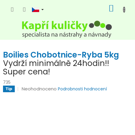
Přejít
NÁKUP
na
KOŠÍK
obsah
Boilies Chobotnice-Ryba 5kg
Vydrží minimálně 24hodin!!
Super cena!
735
Průměrné
Neohodnoceno
Tip
Podrobnosti hodnocení
hodnocení
produktu
je
0,0
z
5
hvězdiček.