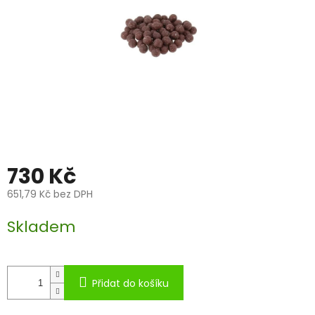
730 Kč
651,79 Kč bez DPH
Měrná
Skladem
cena:
Přidat do košíku