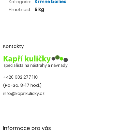
Kategorie
:
Krmné boilies
Hmotnost
:
5 kg
Z
á
p
a
Kontakty
t
í
+420 602 277 110
(Po-So, 8-17 hod.)
info@kaprikulicky.cz
Informace pro vás