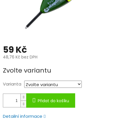
59 Kč
48,76 Kč bez DPH
Měrná
Zvolte variantu
cena:
Varianta
Přidat do košíku
Detailní informace