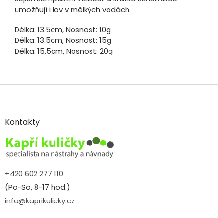
umožňují i lov v mělkých vodách.
Délka: 13.5cm, Nosnost: 10g
Délka: 13.5cm, Nosnost: 15g
Délka: 15.5cm, Nosnost: 20g
Z
á
p
a
Kontakty
t
í
+420 602 277 110
(Po-So, 8-17 hod.)
info@kaprikulicky.cz