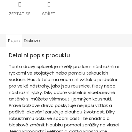
ZEPTAT SE
SDÍLET
Popis
Diskuze
Detailní popis produktu
Tento dravý splávek je skvělý pro lov s nástražními
rybkami ve stojatých nebo pomalu tekoucích
vodách. Husté tělo má enormní vztlak a je ideální
pro velké nástrahy, jako jsou rousnice, filety nebo
nástražní rybky. Díky dobře viditelné vícebarevné
anténě si můžete všimnout i jemných kousnutí.
Pravé balzové dřevo poskytuje nejlepší vztlak a
pečlivé lakování zaručuje dlouhou životnost. Díky
robustnímu očku ve spodní části lze snadno a
bleskově změnit hloubku pomocí zarážky na vlasci.
Jejich kompaktní velikost a krátká konstrukce