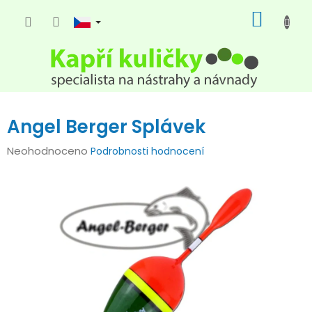
Přejít
NÁKUP
na
KOŠÍK
obsah
Angel Berger Splávek
Průměrné
Neohodnoceno
Podrobnosti hodnocení
hodnocení
produktu
je
0,0
z
5
hvězdiček.