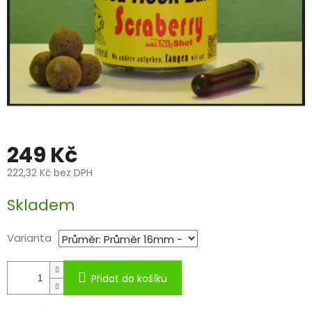
249 Kč
222,32 Kč bez DPH
Měrná
Skladem
cena:
Varianta
Přidat do košíku