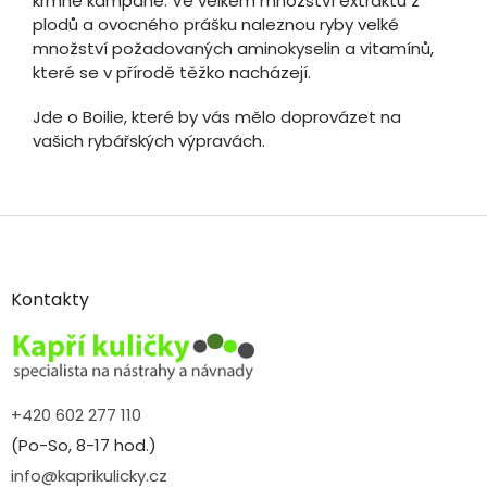
krmné kampaně. Ve velkém množství extraktu z
plodů a ovocného prášku naleznou ryby velké
množství požadovaných aminokyselin a vitamínů,
které se v přírodě těžko nacházejí.
Jde o Boilie, které by vás mělo doprovázet na
vašich rybářských výpravách.
Z
á
p
a
Kontakty
t
í
+420 602 277 110
(Po-So, 8-17 hod.)
info@kaprikulicky.cz