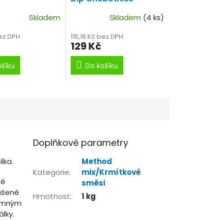
rovaný amino
Pikant 250ml
Skladem
Skladem
(4 ks)
Koncentrovaný amino
dip.
bez DPH
115,18 Kč bez DPH
129 Kč
ošíku
Do košíku
Doplňkové parametry
lka.
Method
Kategorie
:
mix/Krmítkové
né
směsi
sušené
Hmotnost
:
1 kg
krmným
álky.