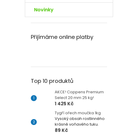
Novinky
Přijímáme online platby
Top 10 produktů
AKCE! Coppens Premium
Select 20 mm 25 kg!
1 425 Kč
Tygří ořech moučka 1kg
Vysoký obsah rostlinného
krásně voňavého tuku.
89 Kč