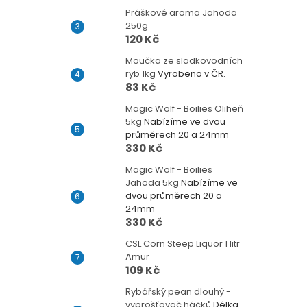
Práškové aroma Jahoda
250g
120 Kč
Moučka ze sladkovodních
ryb 1kg
Vyrobeno v ČR.
83 Kč
Magic Wolf - Boilies Oliheň
5kg
Nabízíme ve dvou
průměrech 20 a 24mm
330 Kč
Magic Wolf - Boilies
Jahoda 5kg
Nabízíme ve
dvou průměrech 20 a
24mm
330 Kč
CSL Corn Steep Liquor 1 litr
Amur
109 Kč
Rybářský pean dlouhý -
vyprošťovač háčků
Délka