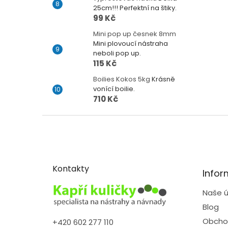
25cm!!! Perfektní na štiky.
99 Kč
Mini pop up česnek 8mm
Mini plovoucí nástraha
neboli pop up.
115 Kč
Boilies Kokos 5kg
Krásně
vonící boilie.
710 Kč
Z
á
p
a
t
Kontakty
Infor
í
Naše ú
Blog
Obcho
+420 602 277 110