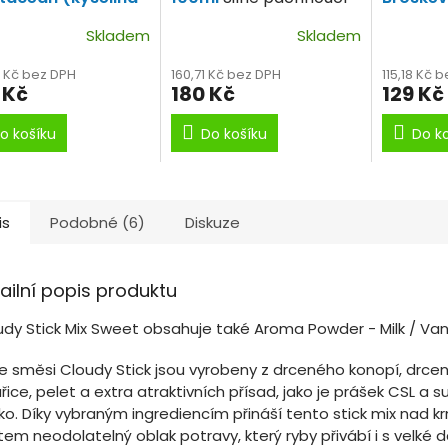
lná- plody moře)
krillový dip.
Koncent
Skladem
Skladem
ý obsah
dip.
kovodních mušlí.
4 Kč bez DPH
160,71 Kč bez DPH
115,18 Kč 
 Kč
180 Kč
129 Kč
o košíku
Do košíku
Do k
is
Podobné (6)
Diskuze
ailní popis produktu
udy Stick Mix Sweet obsahuje také Aroma Powder - Milk / Vani
e směsi Cloudy Stick jsou vyrobeny z drceného konopí, drce
řice, pelet a extra atraktivních přísad, jako je prášek CSL a 
ko. Díky vybraným ingrediencím přináší tento stick mix nad 
em neodolatelný oblak potravy, který ryby přivábí i s velké d