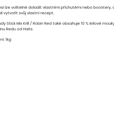
i lze volitelně doladit vlastními příchutěmi nebo boostery, 
i vytvořit svůj vlastní recept.
dy Stick Mix Krill / Robin Red také obsahuje 10 % krilové mouk
inu Redu od Haits.
ní: 1kg