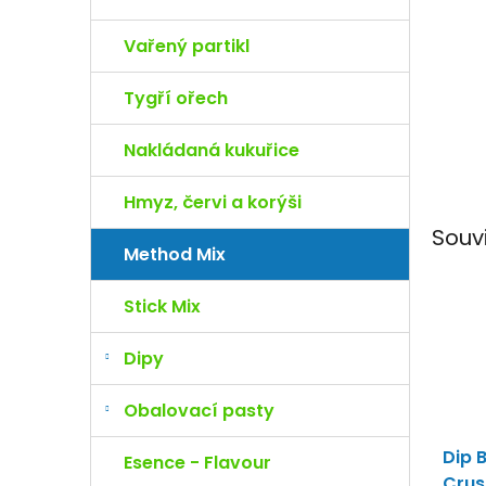
e
l
Vařený partikl
Tygří ořech
Nakládaná kukuřice
Hmyz, červi a korýši
Souv
Method Mix
Stick Mix
Dipy
Obalovací pasty
Dip 
Esence - Flavour
Crus