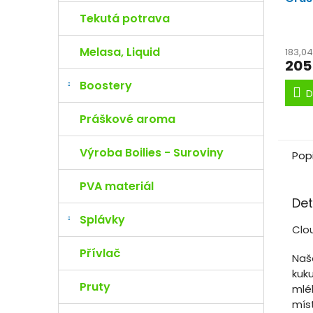
máse
Tekutá potrava
Velk
slad
Melasa, Liquid
183,0
205
Boostery
D
Práškové aroma
Výroba Boilies - Suroviny
Pop
PVA materiál
Det
Splávky
Clo
Přívlač
Naš
kuku
Pruty
mlé
míst