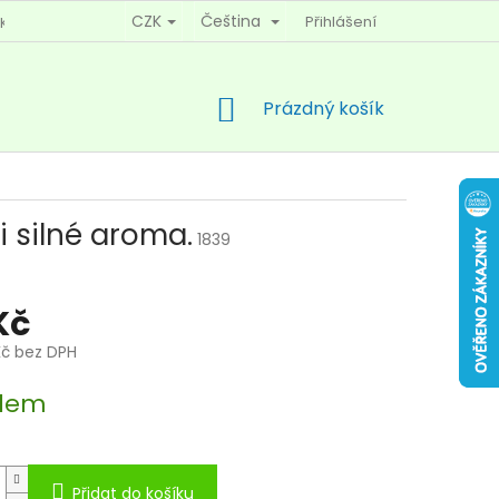
CZK
Čeština
Přihlášení
KY OCHRANY OSOBNÍCH ÚDAJŮ
KONTAKTY
NÁKUPNÍ
Prázdný košík
KOŠÍK
i silné aroma.
1839
Kč
Kč bez DPH
dem
Přidat do košíku