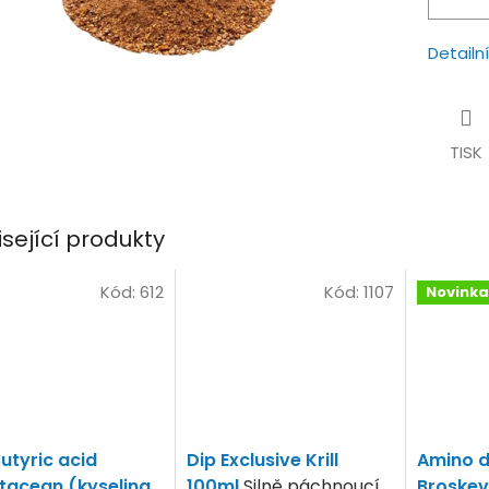
Detailn
TISK
isející produkty
Kód:
612
Kód:
1107
Novinka
Butyric acid
Dip Exclusive Krill
Amino d
tacean (kyselina
100ml
Silně páchnoucí
Broskev