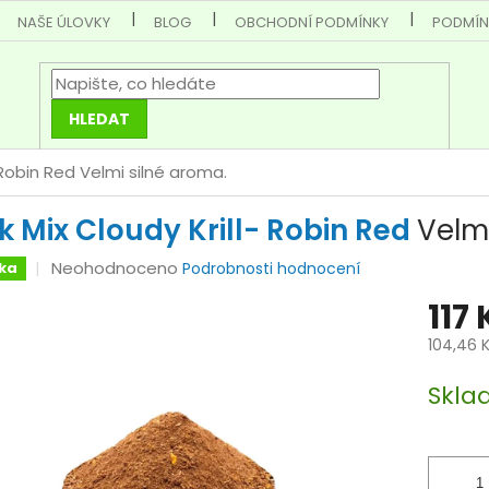
NAŠE ÚLOVKY
BLOG
OBCHODNÍ PODMÍNKY
PODMÍN
HLEDAT
- Robin Red
Velmi silné aroma.
ck Mix Cloudy Krill- Robin Red
Velm
Průměrné
Neohodnoceno
ka
Podrobnosti hodnocení
hodnocení
117 
produktu
je
104,46 
0,0
Měrná
z
Skla
cena:
5
hvězdiček.