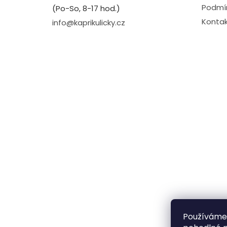
Podmín
(Po-So, 8-17 hod.)
Kontak
info@kaprikulicky.cz
Používáme