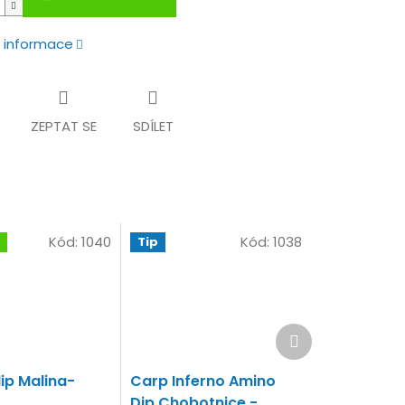
í informace
ZEPTAT SE
SDÍLET
Kód:
1040
Kód:
1038
Tip
Další
produkt
ip Malina-
Carp Inferno Amino
Dip Chobotnice -