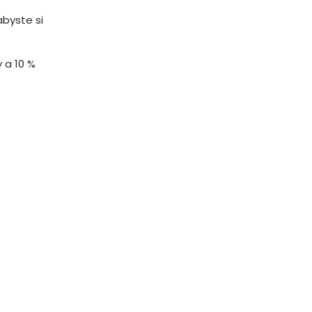
abyste si
y a 10 %