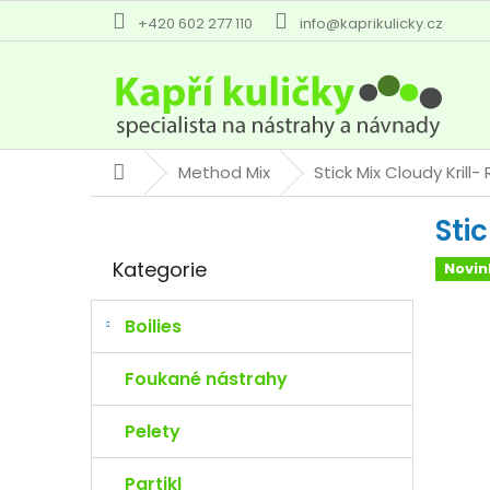
Přejít
+420 602 277 110
info@kaprikulicky.cz
na
obsah
Method Mix
Stick Mix Cloudy Krill
Domů
P
Sti
o
Přeskočit
s
Kategorie
Novin
kategorie
t
r
a
Boilies
n
n
Foukané nástrahy
í
p
Pelety
a
n
Partikl