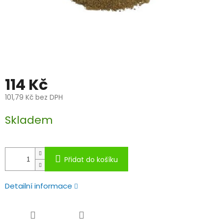
114 Kč
101,79 Kč bez DPH
Měrná
Skladem
cena:
Přidat do košíku
Detailní informace