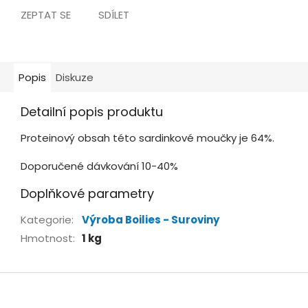
ZEPTAT SE
SDÍLET
Popis
Diskuze
Detailní popis produktu
Proteinový obsah této sardinkové moučky je 64%.
Doporučené dávkování 10-40%
Doplňkové parametry
Kategorie
:
Výroba Boilies - Suroviny
Hmotnost
:
1 kg
Z
á