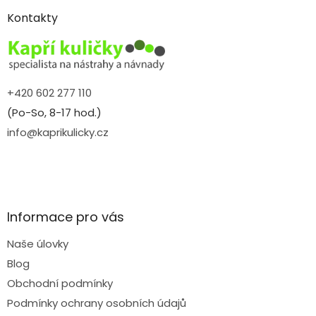
p
a
Kontakty
t
í
+420 602 277 110
(Po-So, 8-17 hod.)
info@kaprikulicky.cz
Informace pro vás
Naše úlovky
Blog
Obchodní podmínky
Podmínky ochrany osobních údajů