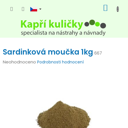
Přejít
NÁKUP
na
KOŠÍK
obsah
Sardinková moučka 1kg
667
Průměrné
Neohodnoceno
Podrobnosti hodnocení
hodnocení
produktu
je
0,0
z
5
hvězdiček.