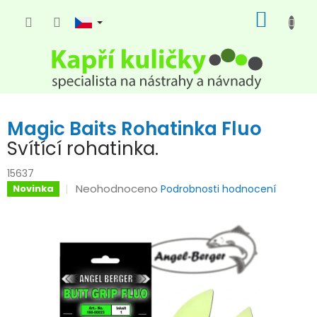
Přejít
NÁKUP
na
KOŠÍK
obsah
Magic Baits Rohatinka Fluo
Svítící rohatinka.
15637
Průměrné
Neohodnoceno
Novinka
Podrobnosti hodnocení
hodnocení
produktu
je
0,0
z
5
hvězdiček.