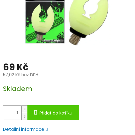
69 Kč
57,02 Kč bez DPH
Měrná
Skladem
cena:
Přidat do košíku
Detailní informace