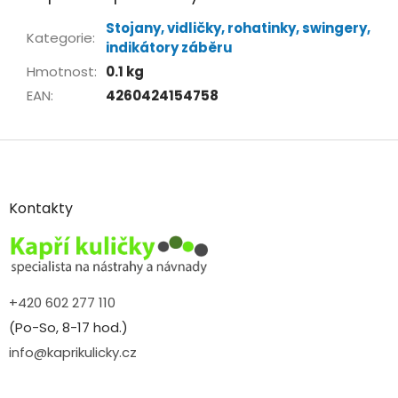
Stojany, vidličky, rohatinky, swingery,
Kategorie
:
indikátory záběru
Hmotnost
:
0.1 kg
EAN
:
4260424154758
Z
á
p
a
Kontakty
t
í
+420 602 277 110
(Po-So, 8-17 hod.)
info@kaprikulicky.cz