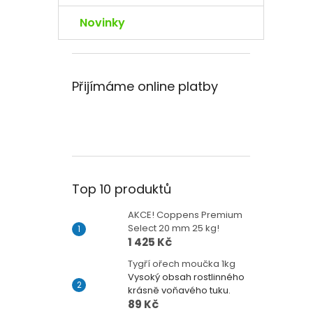
Novinky
Přijímáme online platby
Top 10 produktů
AKCE! Coppens Premium
Select 20 mm 25 kg!
1 425 Kč
Tygří ořech moučka 1kg
Vysoký obsah rostlinného
krásně voňavého tuku.
89 Kč