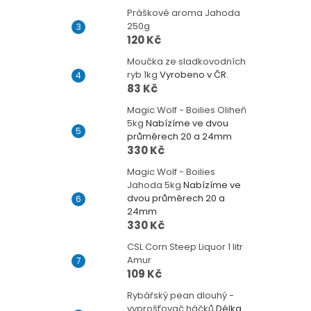
Práškové aroma Jahoda
250g
120 Kč
Moučka ze sladkovodních
ryb 1kg
Vyrobeno v ČR.
83 Kč
Magic Wolf - Boilies Oliheň
5kg
Nabízíme ve dvou
průměrech 20 a 24mm
330 Kč
Magic Wolf - Boilies
Jahoda 5kg
Nabízíme ve
dvou průměrech 20 a
24mm
330 Kč
CSL Corn Steep Liquor 1 litr
Amur
109 Kč
Rybářský pean dlouhý -
vyprošťovač háčků
Délka