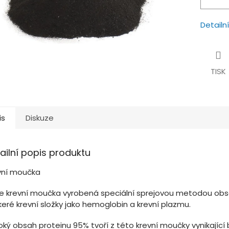
Detailn
TISK
is
Diskuze
ailní popis produktu
vní moučka
e krevní moučka vyrobená speciální sprejovou metodou obsa
eré krevní složky jako hemoglobin a krevní plazmu.
ký obsah proteinu 95% tvoří z této krevní moučky vynikající b