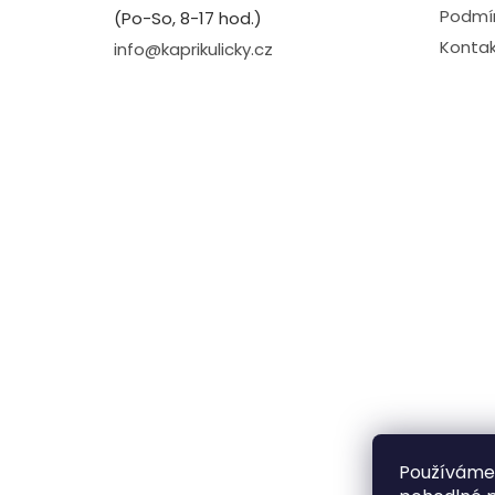
Podmín
(Po-So, 8-17 hod.)
Kontak
info@kaprikulicky.cz
Používáme