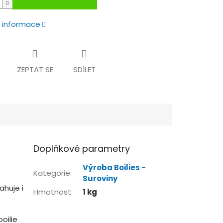
í informace
ZEPTAT SE
SDÍLET
Doplňkové parametry
Výroba Boilies -
Kategorie
:
Suroviny
huje i
Hmotnost
:
1 kg
oilie