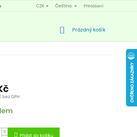
CZK
Čeština
Přihlášení
KY OCHRANY OSOBNÍCH ÚDAJŮ
KONTAKTY
NÁKUPNÍ
Prázdný košík
KOŠÍK
Kč
č bez DPH
dem
Přidat do košíku