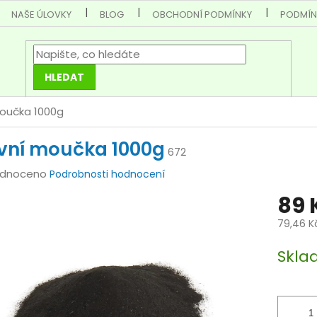
NAŠE ÚLOVKY
BLOG
OBCHODNÍ PODMÍNKY
PODMÍN
HLEDAT
moučka 1000g
vní moučka 1000g
672
rné
dnoceno
Podrobnosti hodnocení
cení
89 
tu
79,46 K
Měrná
Skla
cena:
ček.