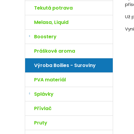
přís
Tekutá potrava
Už p
Melasa, Liquid
Vyn
Boostery
Práškové aroma
Výroba Boilies - Suroviny
PVA materiál
Splávky
Přívlač
Pruty