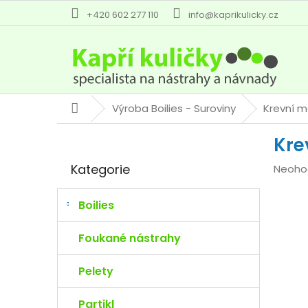
Přejít
+420 602 277 110
info@kaprikulicky.cz
na
obsah
Výroba Boilies - Suroviny
Krevní 
Domů
P
Kre
o
Přeskočit
s
Kategorie
Průmě
Neoho
kategorie
t
hodno
r
produk
a
Boilies
je
n
0,0
n
Foukané nástrahy
z
í
5
p
Pelety
hvězdi
a
n
Partikl