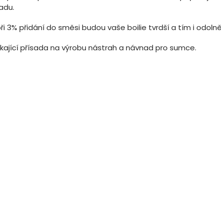
adu.
ři 3% přidání do směsi budou vaše boilie tvrdší a tím i odolněj
ikající přísada na výrobu nástrah a návnad pro sumce.