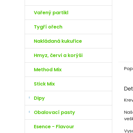
e
l
Vařený partikl
Tygří ořech
Nakládaná kukuřice
Hmyz, červi a korýši
Pop
Method Mix
Stick Mix
Det
Dipy
Kre
Obalovací pasty
Naš
vešk
Esence - Flavour
Vyso