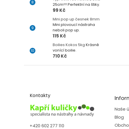
25cm!!! Perfektní na štiky.
99 Kč
Mini pop up česnek 8mm
Mini plovoucí nástraha
neboli pop up.
115 Kč
Boilies Kokos 5kg
Krásně
vonící boilie.
710 Kč
Z
á
p
a
t
Kontakty
Infor
í
Naše ú
Blog
Obcho
+420 602 277 110