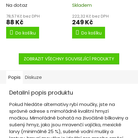
Na dotaz
potrava!
Skladem
78,57 Kč bez DPH
222,32 Kč bez DPH
88 Kč
249 Kč
Do košíku
Do košíku
ZOBRAZIT VŠECHNY SOUVISEJÍCÍ PRODUKTY
Popis
Diskuze
Detailní popis produktu
Pokud hledáte alternativy rybí moučky, jste na
správné adrese s mimořádně kvalitní hmyzí
močkou. Mimořádně bohatá na živočišné bílkoviny a
sušený hmyz, jako jsou mravenčí vajíčka, mexické
larvy (minimálně 25 %), sušené vodní mušky a