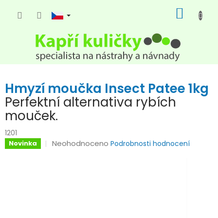
Přejít
NÁKUP
na
KOŠÍK
obsah
Hmyzí moučka Insect Patee 1kg
Perfektní alternativa rybích
mouček.
1201
Průměrné
Neohodnoceno
Novinka
Podrobnosti hodnocení
hodnocení
produktu
je
0,0
z
5
hvězdiček.