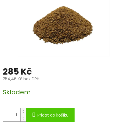
285 Kč
254,46 Kč bez DPH
Měrná
Skladem
cena:
Přidat do košíku