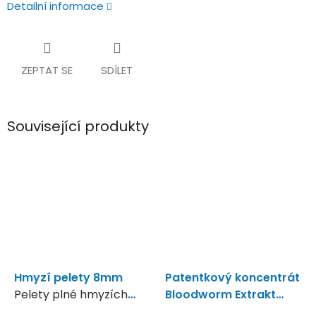
Detailní informace
ZEPTAT SE
SDÍLET
Související produkty
Hmyzí pelety 8mm
Patentkový koncentrát
Pelety plné hmyzích
Bloodworm Extrakt
mouček
250ml
Přirozená kapří