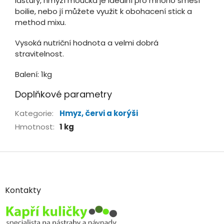
lastury, hmyzí moučka je ideální pro mnoho směsí
boilie, nebo jí můžete využit k obohacení stick a
method mixu.
Vysoká nutriční hodnota a velmi dobrá
stravitelnost.
Balení: 1kg
Doplňkové parametry
Kategorie
:
Hmyz, červi a korýši
Hmotnost
:
1 kg
Z
á
p
a
Kontakty
t
í