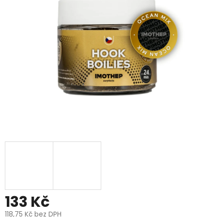
z
5
hvězdiček.
133 Kč
118,75 Kč bez DPH