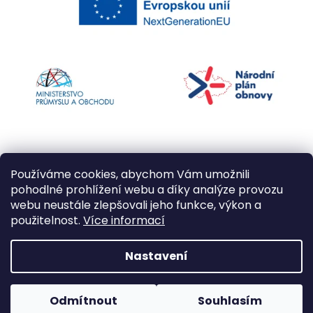
Používáme cookies, abychom Vám umožnili
pohodlné prohlížení webu a díky analýze provozu
webu neustále zlepšovali jeho funkce, výkon a
použitelnost.
Více informací
Vytvořil Shoptet
Nastavení
Copyright 2026
Kapří kuličky
. Všechna práva
Odmítnout
Souhlasím
vyhrazena.
Upravit nastavení cookies