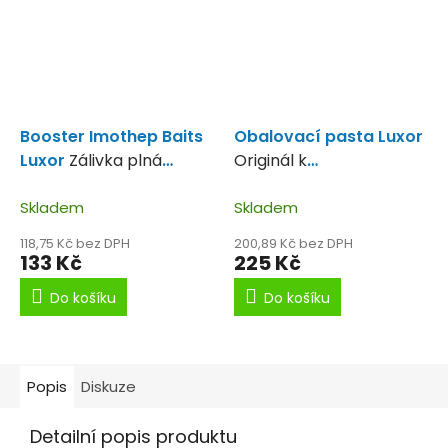
Booster Imothep Baits
Obalovací pasta Luxor
Luxor
Zálivka plná
Originál k
mořských plodů.
stejnojmenému boilie.
Skladem
Skladem
118,75 Kč bez DPH
200,89 Kč bez DPH
133 Kč
225 Kč
Do košíku
Do košíku
Popis
Diskuze
Detailní popis produktu