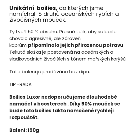
Unikátní boilies,
do kterých jsme
namíchali 5 druhů oceánských rybích a
živočišných mouček.
Ty tvoří 50 % obsahu. Přesně tolik, aby se boilie
chovalo agresivně, ale zároveň
kaprům
připomínalo jejich přirozenou potravu
.
Tekutá složka je postavená na oceánských a
sladkovodních živočiších s tónem mořských korýšů.
Toto balení je prodáváno bez dipu.
TIP -RADA
Boilies Luxor nedoporučujeme dlouhodobě
namáčet v boosterech . Díky 50% mouček se
bude toto boilies takto namočené rychleji
rozpouštět.
Balení: 150g