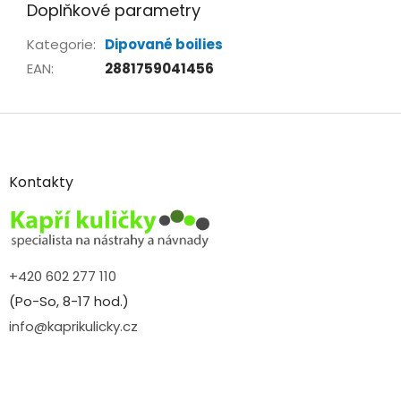
Doplňkové parametry
Kategorie
:
Dipované boilies
EAN
:
2881759041456
Z
á
p
a
Kontakty
t
í
+420 602 277 110
(Po-So, 8-17 hod.)
info@kaprikulicky.cz