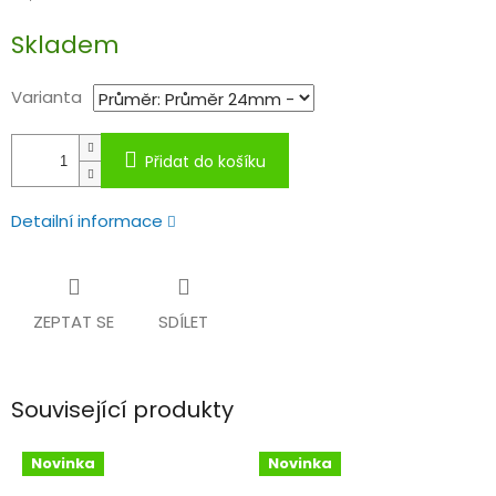
Měrná
Skladem
cena:
Varianta
Přidat do košíku
Detailní informace
ZEPTAT SE
SDÍLET
Související produkty
Novinka
Novinka