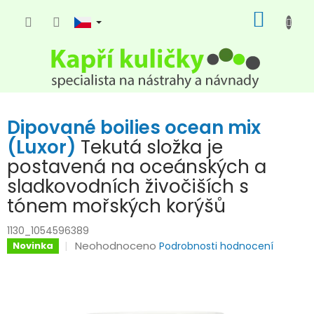
Přejít
NÁKUP
na
KOŠÍK
obsah
Dipované boilies ocean mix
(Luxor)
Tekutá složka je
postavená na oceánských a
sladkovodních živočiších s
tónem mořských korýšů
1130_1054596389
Průměrné
Neohodnoceno
Novinka
Podrobnosti hodnocení
hodnocení
produktu
je
0,0