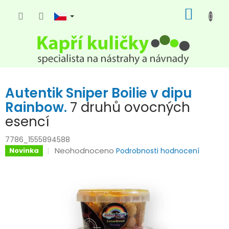
Přejít
NÁKUP
na
KOŠÍK
obsah
Autentik Sniper Boilie v dipu
Rainbow.
7 druhů ovocných
esencí
7786_1555894588
Průměrné
Neohodnoceno
Novinka
Podrobnosti hodnocení
hodnocení
produktu
je
0,0
z
5
hvězdiček.