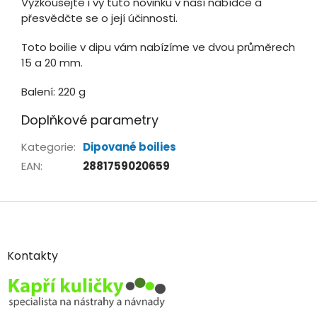
Vyzkoušejte i vy tuto novinku v naší nabídce a
přesvědčte se o její účinnosti.
Toto boilie v dipu vám nabízíme ve dvou průměrech
15 a 20 mm.
Balení: 220 g
Doplňkové parametry
Kategorie
:
Dipované boilies
EAN
:
2881759020659
Z
á
p
a
Kontakty
t
í