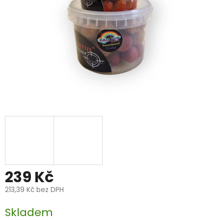
239 Kč
213,39 Kč bez DPH
Měrná
Skladem
cena: