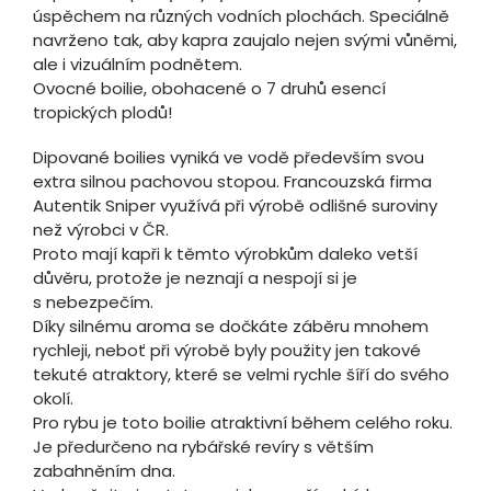
úspěchem na různých vodních plochách. Speciálně
navrženo tak, aby kapra zaujalo nejen svými vůněmi,
ale i vizuálním podnětem.
Ovocné boilie, obohacené o 7 druhů esencí
tropických plodů!
Dipované boilies vyniká ve vodě především svou
extra silnou pachovou stopou. Francouzská firma
Autentik Sniper využívá při výrobě odlišné suroviny
než výrobci v ČR.
Proto mají kapři k těmto výrobkům daleko vetší
důvěru, protože je neznají a nespojí si je
s nebezpečím.
Díky silnému aroma se dočkáte záběru mnohem
rychleji, neboť při výrobě byly použity jen takové
tekuté atraktory, které se velmi rychle šíří do svého
okolí.
Pro rybu je toto boilie atraktivní během celého roku.
Je předurčeno na rybářské revíry s větším
zabahněním dna.