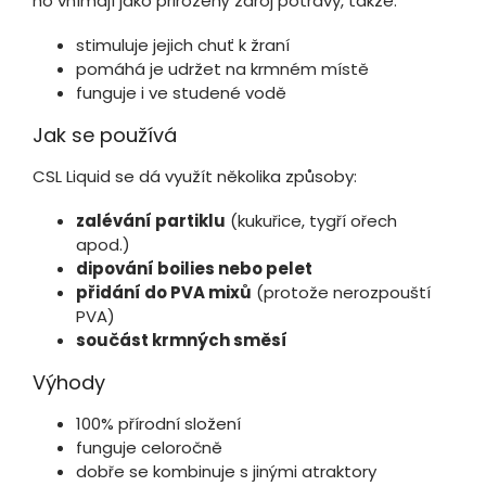
ho vnímají jako přirozený zdroj potravy, takže:
stimuluje jejich chuť k žraní
pomáhá je udržet na krmném místě
funguje i ve studené vodě
Jak se používá
CSL Liquid se dá využít několika způsoby:
zalévání partiklu
(kukuřice, tygří ořech
apod.)
dipování boilies nebo pelet
přidání do PVA mixů
(protože nerozpouští
PVA)
součást krmných směsí
Výhody
100% přírodní složení
funguje celoročně
dobře se kombinuje s jinými atraktory