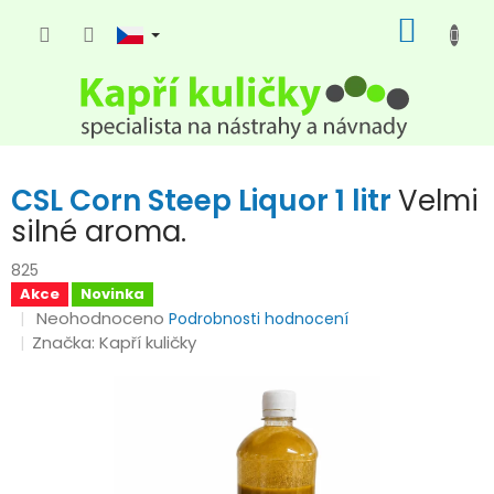
Přejít
NÁKUP
na
KOŠÍK
obsah
CSL Corn Steep Liquor 1 litr
Velmi
silné aroma.
825
Akce
Novinka
Průměrné
Neohodnoceno
Podrobnosti hodnocení
hodnocení
Značka:
Kapří kuličky
produktu
je
0,0
z
5
hvězdiček.