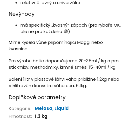
relativně levný a univerzální
Nevýhody
má specifický „kvasný“ zápach (pro rybáře OK,
ale ne pro každého 😄)
Mírně kyselá vůně připomínající Maggi nebo
kvasnice.
Pro výrobu boilie doporučujeme 20-35ml / kg a pro
stickmixy, methodmixy, krmné směsi 15-40ml / kg.
Balení 1litr v plastové láhvi váha příbližně 1,2kg nebo
v 5litrovém kanystru váha cca. 6,1kg.
Doplňkové parametry
Kategorie
:
Melasa, Liquid
Hmotnost
:
1.3 kg