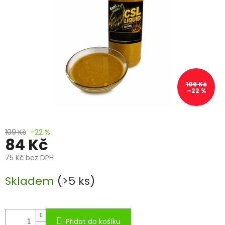
109 Kč
–22 %
109 Kč
–22 %
84 Kč
75 Kč bez DPH
Měrná
Skladem
(>5 ks)
cena:
Přidat do košíku