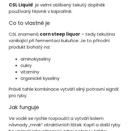
CSL Liquid
je velmi oblíbený tekutý doplněk
používaný hlavně v kaprařině.
Co to vlastně je
CSL znamená
corn steep liquor
– tedy tekutina
vznikající při fermentaci kukuřice. Je to přírodní
produkt bohatý na:
aminokyseliny
cukry
vitamíny
organické kyseliny
Právě tahle kombinace vytváří silný potravní signál
pro ryby.
Jak funguje
Ve vodě se rychle rozpouští a vytváří kolem
návnady „mrak“ atraktivních látek. Kapři a další ryby