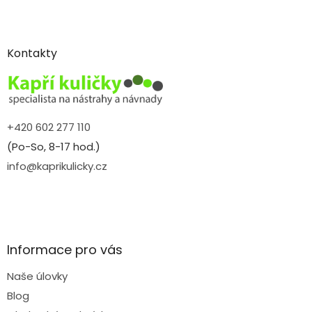
Z
á
p
a
Kontakty
t
í
+420 602 277 110
(Po-So, 8-17 hod.)
info@kaprikulicky.cz
Informace pro vás
Naše úlovky
Blog