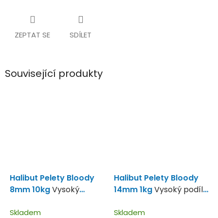
ZEPTAT SE
SDÍLET
Související produkty
Halibut Pelety Bloody
Halibut Pelety Bloody
8mm 10kg
Vysoký
14mm 1kg
Vysoký podíl
obsah krevní moučky!!
krevní moučky.
Skladem
Skladem