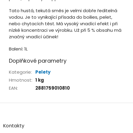
Tato hustá, tekutá směs je velmi dobře ředitelná
vodou. Je to vynikající přísada do boilies, pelet,
nebo chytacích těst. Má vysoký vnadící efekt i při
nízké koncentraci ve výrobku. Už při 5 % obsahu má
značný vnadící účinek!
Balení: 1L
Doplňkové parametry
Kategorie
:
Pelety
Hmotnost
:
1 kg
EAN
:
2881759010810
Z
á
p
a
Kontakty
t