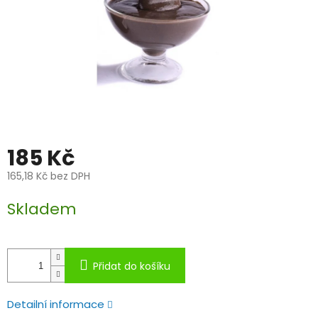
185 Kč
165,18 Kč bez DPH
Měrná
Skladem
cena:
Přidat do košíku
Detailní informace