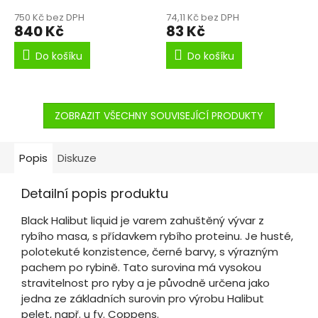
750 Kč bez DPH
74,11 Kč bez DPH
840 Kč
83 Kč
Do košíku
Do košíku
ZOBRAZIT VŠECHNY SOUVISEJÍCÍ PRODUKTY
Popis
Diskuze
Detailní popis produktu
Black Halibut liquid je varem zahuštěný vývar z
rybího masa, s přídavkem rybího proteinu. Je husté,
polotekuté konzistence, černé barvy, s výrazným
pachem po rybině. Tato surovina má vysokou
stravitelnost pro ryby a je původně určena jako
jedna ze základních surovin pro výrobu Halibut
pelet, např. u fy. Coppens.