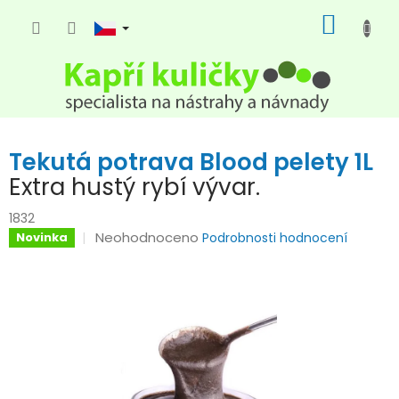
Přejít
NÁKUP
na
KOŠÍK
obsah
Tekutá potrava Blood pelety 1L
Extra hustý rybí vývar.
1832
Průměrné
Neohodnoceno
Novinka
Podrobnosti hodnocení
hodnocení
produktu
je
0,0
z
5
hvězdiček.