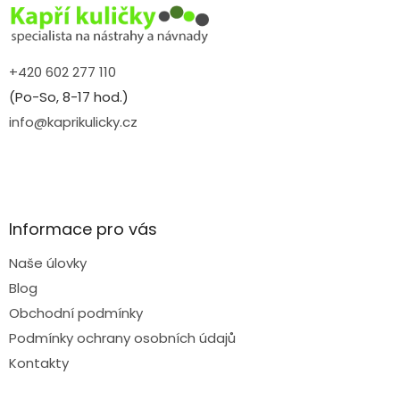
í
+420 602 277 110
(Po-So, 8-17 hod.)
info@kaprikulicky.cz
Informace pro vás
Naše úlovky
Blog
Obchodní podmínky
Podmínky ochrany osobních údajů
Kontakty