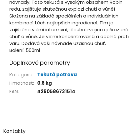
návnady. Tato tekutá s vysokým obsahem Robin
redu, zajišťuje skutečnou explozi chuti a vůně!
Složena na základě speciálních a individuálních
kombinací těch nejlepších ingrediencí. Tím je
zajištěna velmi intenzivní, dlouhotrvající a přirozená
chuť a vůně. Je velmi koncentrovaná a odolná proti
varu. Dodává vaší návnadě úžasnou chuť.
Balení: 500ml
Doplňkové parametry
Kategorie
:
Tekutá potrava
Hmotnost
:
0.6 kg
EAN
:
4260586731514
Z
á
p
a
Kontakty
t