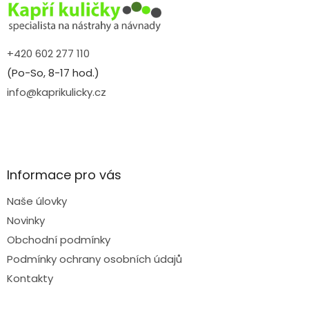
í
+420 602 277 110
(Po-So, 8-17 hod.)
info@kaprikulicky.cz
Informace pro vás
Naše úlovky
Novinky
Obchodní podmínky
Podmínky ochrany osobních údajů
Kontakty