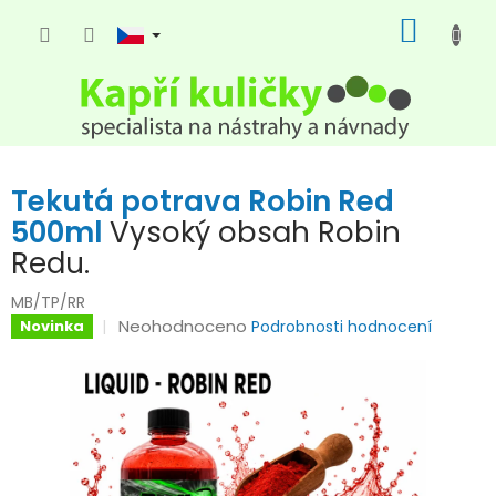
Přejít
NÁKUP
na
KOŠÍK
obsah
Tekutá potrava Robin Red
500ml
Vysoký obsah Robin
Redu.
MB/TP/RR
Průměrné
Neohodnoceno
Novinka
Podrobnosti hodnocení
hodnocení
produktu
je
0,0
z
5
hvězdiček.