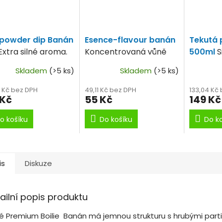
 powder dip Banán
Esence-flavour banán
Tekutá 
Extra silné aroma.
Koncentrovaná vůně
500ml
S
banánů.
banánový
Skladem
(>5 ks)
Skladem
(>5 ks)
4 Kč bez DPH
49,11 Kč bez DPH
133,04 Kč
 Kč
55 Kč
149 Kč
o košíku
Do košíku
Do k
is
Diskuze
ailní popis produktu
é Premium Boilie Banán má jemnou strukturu s hrubými parti