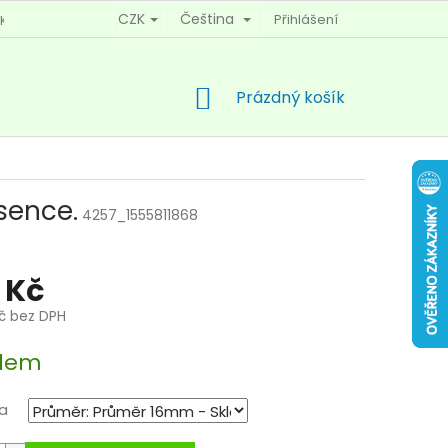
CZK
Čeština
Přihlášení
KY OCHRANY OSOBNÍCH ÚDAJŮ
KONTAKTY
NÁKUPNÍ
Prázdný košík
KOŠÍK
sence.
4257_1555811868
 Kč
Kč bez DPH
dem
a