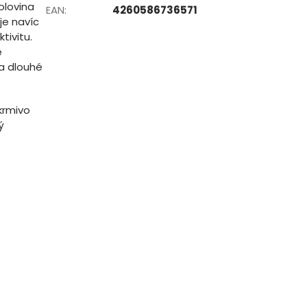
olovina
EAN
:
4260586736571
je navíc
tivitu.
ě
 na dlouhé
krmivo
ý