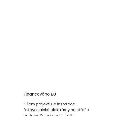
Financováno EU
Cílem projektu je instalace
fotovoltaické elektrárny na střeše
budovy. Za pomoci využití