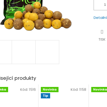
Detailn
TISK
isející produkty
Kód:
1516
Kód:
1158
inka
Novinka
Novinka
Tip