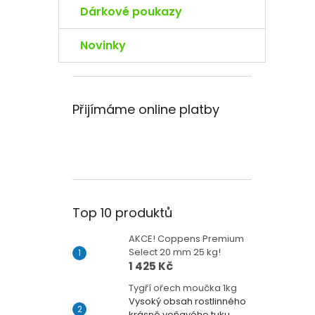
Dárkové poukazy
Novinky
Přijímáme online platby
Top 10 produktů
AKCE! Coppens Premium
Select 20 mm 25 kg!
1 425 Kč
Tygří ořech moučka 1kg
Vysoký obsah rostlinného
krásně voňavého tuku.