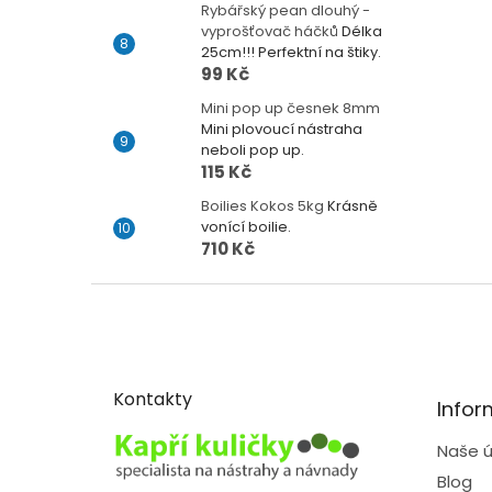
Rybářský pean dlouhý -
vyprošťovač háčků
Délka
25cm!!! Perfektní na štiky.
99 Kč
Mini pop up česnek 8mm
Mini plovoucí nástraha
neboli pop up.
115 Kč
Boilies Kokos 5kg
Krásně
vonící boilie.
710 Kč
Z
á
p
a
t
Kontakty
Infor
í
Naše ú
Blog