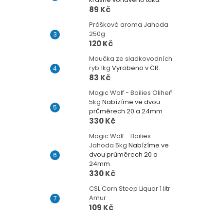
89 Kč
Práškové aroma Jahoda
250g
120 Kč
Moučka ze sladkovodních
ryb 1kg
Vyrobeno v ČR.
83 Kč
Magic Wolf - Boilies Oliheň
5kg
Nabízíme ve dvou
průměrech 20 a 24mm
330 Kč
Magic Wolf - Boilies
Jahoda 5kg
Nabízíme ve
dvou průměrech 20 a
24mm
330 Kč
CSL Corn Steep Liquor 1 litr
Amur
109 Kč