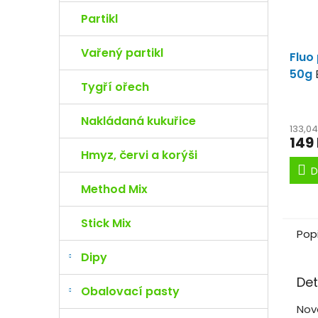
Partikl
Vařený partikl
Fluo
50g
Tygří ořech
Nakládaná kukuřice
133,0
149
Hmyz, červi a korýši
D
Method Mix
Stick Mix
Pop
Dipy
Det
Obalovací pasty
Nov