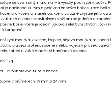
načuje se svým silným aroma. Má vysoký podíl rybí moučky. P
ní je naplněna žlutým a polovina hnědým boilies. Toto boilie 
aceno o kyselinu máselnou, která výrazně zvyšuje jeho atrak
y kvalitním a lehce stravitelným složkám se jedná o celoročn
itelné boilie, které je ideální jak pro selektivní chytání, tak i
né kampaně.
ení: rybí moučka, kukuřice, krupice, sójová moučka, míchané 
ptáky, drůbeží protein, sušené mléko, vaječný prášek, vaječn
umin, koření a velké množství banánové esence.
h: 1 kg
va - dvoubarevné žluté a hnědé.
tupné v průměrech: 16 mm a 24 mm