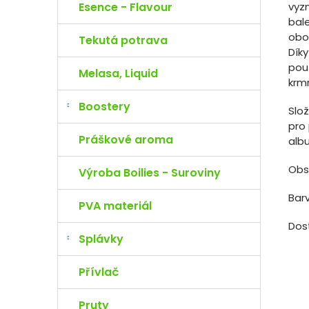
vyz
Esence - Flavour
bale
oboh
Tekutá potrava
Dík
použ
Melasa, Liquid
krm
Boostery
Slož
pro 
Práškové aroma
alb
Obsa
Výroba Boilies - Suroviny
Bar
PVA materiál
Dos
Splávky
Přívlač
Pruty