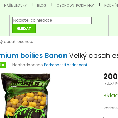
NAŠE ÚLOVKY
BLOG
OBCHODNÍ PODMÍNKY
PODMÍN
HLEDAT
ký obsah esence.
mium boilies Banán
Velký obsah e
Průměrné
Neohodnoceno
ka
Podrobnosti hodnocení
hodnocení
200
produktu
je
178,57 
0,0
Měrná
z
Skla
cena:
5
hvězdiček.
Variant