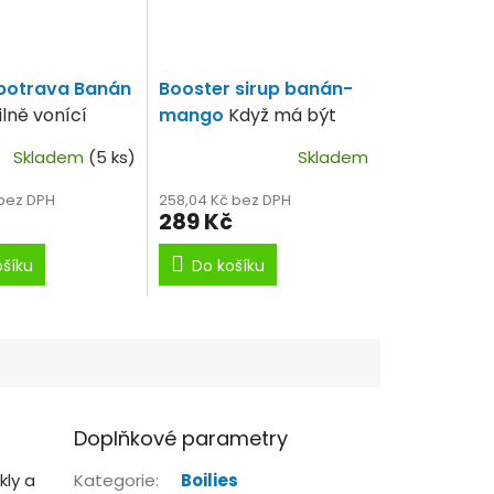
potrava Banán
Booster sirup banán-
ilně vonící
mango
Když má být
 liquid.
něco výjimečného.
Skladem
(5 ks)
Skladem
 bez DPH
258,04 Kč bez DPH
289 Kč
ošíku
Do košíku
Doplňkové parametry
kly a
Kategorie
:
Boilies