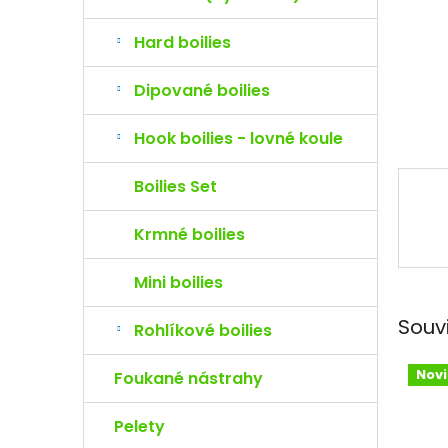
e
l
Hard boilies
Dipované boilies
Hook boilies - lovné koule
Boilies Set
Krmné boilies
Mini boilies
Souv
Rohlíkové boilies
Nov
Foukané nástrahy
Pelety