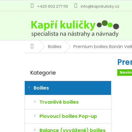
Přejít
+420 602 277 110
info@kaprikulicky.cz
na
obsah
Boilies
Premium boilies Banán
Vel
Domů
P
Pre
o
Přeskočit
s
Kategorie
Novin
kategorie
t
r
a
Boilies
n
n
Trvanlivé boilies
í
p
Plovoucí boilies Pop-up
a
n
Balance (vyvážené) boilies