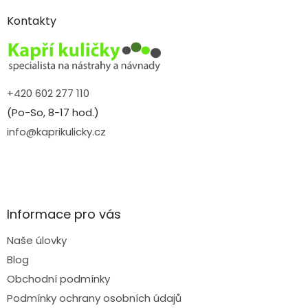
p
a
Kontakty
t
í
+420 602 277 110
(Po-So, 8-17 hod.)
info@kaprikulicky.cz
Informace pro vás
Naše úlovky
Blog
Obchodní podmínky
Podmínky ochrany osobních údajů