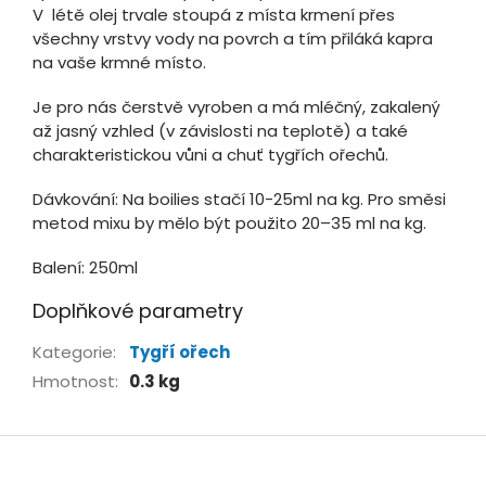
V létě olej trvale stoupá z místa krmení přes
všechny vrstvy vody na povrch a tím přiláká kapra
na vaše krmné místo.
Je pro nás čerstvě vyroben a má mléčný, zakalený
až jasný vzhled (v závislosti na teplotě) a také
charakteristickou vůni a chuť tygřích ořechů.
Dávkování: Na boilies stačí 10-25ml na kg. Pro směsi
metod mixu by mělo být použito 20–35 ml na kg.
Balení: 250ml
Doplňkové parametry
Kategorie
:
Tygří ořech
Hmotnost
:
0.3 kg
Z
á