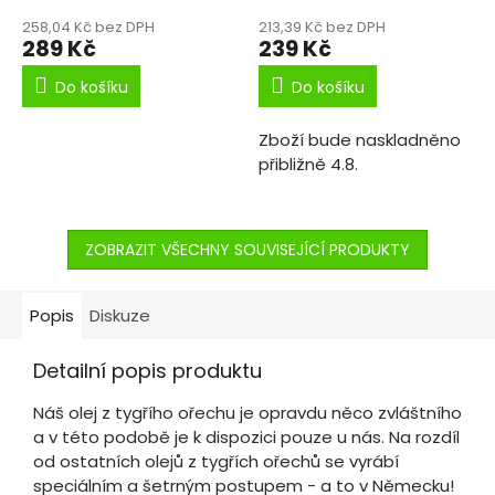
258,04 Kč bez DPH
213,39 Kč bez DPH
289 Kč
239 Kč
Do košíku
Do košíku
Zboží bude naskladněno
přibližně 4.8.
ZOBRAZIT VŠECHNY SOUVISEJÍCÍ PRODUKTY
Popis
Diskuze
Detailní popis produktu
Náš olej z tygřího ořechu je opravdu něco zvláštního
a v této podobě je k dispozici pouze u nás. Na rozdíl
od ostatních olejů z tygřích ořechů se vyrábí
speciálním a šetrným postupem - a to v Německu!