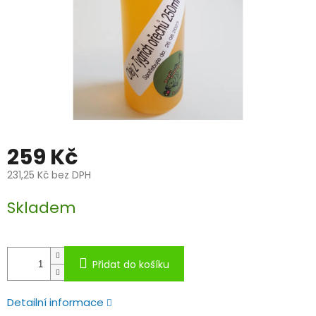
259 Kč
231,25 Kč bez DPH
Měrná
Skladem
cena:
Přidat do košíku
Detailní informace