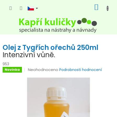
Přejít
NÁKUP
na
KOŠÍK
obsah
Olej z Tygřích ořechů 250ml
Intenzivní vůně.
953
Průměrné
Neohodnoceno
Novinka
Podrobnosti hodnocení
hodnocení
produktu
je
0,0
z
5
hvězdiček.