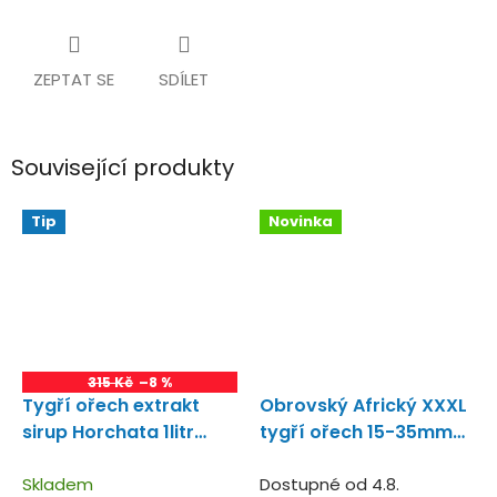
ZEPTAT SE
SDÍLET
Související produkty
Tip
Novinka
315 Kč
–8 %
Tygří ořech extrakt
Obrovský Africký XXXL
sirup Horchata 1litr
tygří ořech 15-35mm
Extra sladký sirup!
1kg
Největší tygří ořech
Skladem
na trhu.
Dostupné od 4.8.