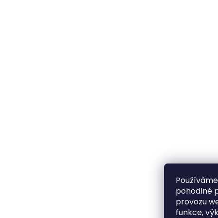
Používáme
pohodlné p
provozu we
funkce, vý