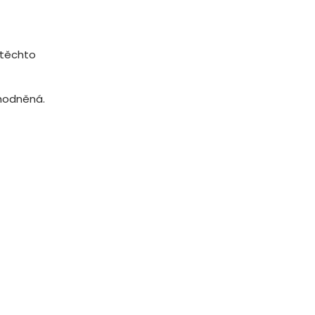
t těchto
ýhodněná.