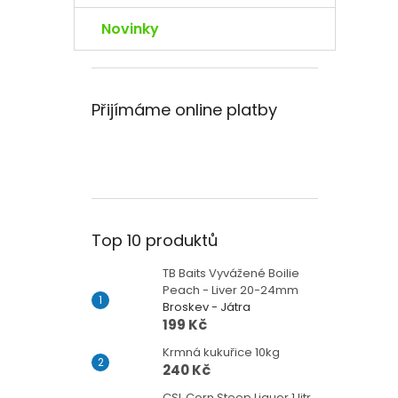
Novinky
Přijímáme online platby
Top 10 produktů
TB Baits Vyvážené Boilie
Peach - Liver 20-24mm
Broskev - Játra
199 Kč
Krmná kukuřice 10kg
240 Kč
CSL Corn Steep Liquor 1 litr