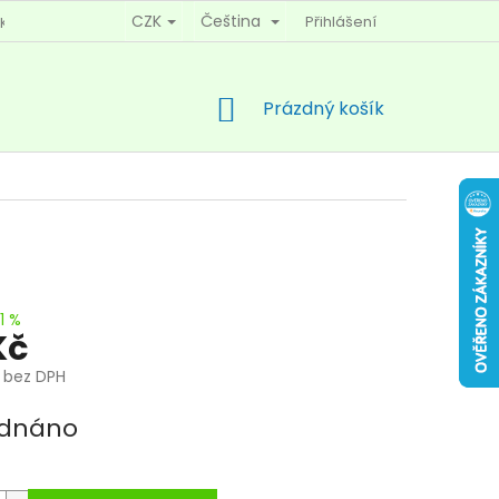
CZK
Čeština
Přihlášení
KY OCHRANY OSOBNÍCH ÚDAJŮ
KONTAKTY
NÁKUPNÍ
Prázdný košík
KOŠÍK
11 %
Kč
č bez DPH
dnáno