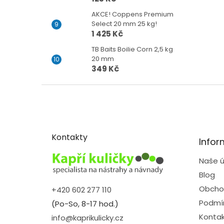
AKCE! Coppens Premium
Select 20 mm 25 kg!
1 425 Kč
TB Baits Boilie Corn 2,5 kg
20 mm
349 Kč
Z
á
p
a
t
Kontakty
Infor
í
Naše ú
Blog
Obcho
+420 602 277 110
Podmín
(Po-So, 8-17 hod.)
Kontak
info@kaprikulicky.cz