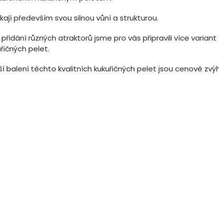
kají především svou silnou vůní a strukturou.
 přidání různých atraktorů jsme pro vás připravili více varian
řičných pelet.
ší balení těchto kvalitních kukuřičných pelet jsou cenově zv