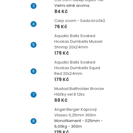
Velmi silné aroma.
84 Kč
Carp zoom - Sada bročků
76 Kč
Aquatic Baits Soaked
Hookas Dumbells Mussel
Shrimp 20x24mm
179 Kč
Aquatic Baits Soaked
Hookas Dumbells Squid
Red 20x24mm
179 Kč
Mustad Baitholder Bronze
Háčky vel.8 12ks
69 Kč
Angel Berger Kaprový
Vlasec 0,25mm 300m
Monofilament - 025mm -
6,00kg - 300m
125 Kč