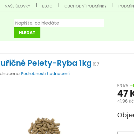
NAŠE ÚLOVKY
BLOG
OBCHODNÍ PODMÍNKY
PODMÍN
HLEDAT
uřičné Pelety-Ryba 1kg
157
rné
dnoceno
Podrobnosti hodnocení
cení
53 Kč
–
tu
47 
41,96 K
Měrná
Obje
cena:
ček.