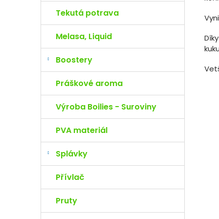
Tekutá potrava
Vyni
Melasa, Liquid
Díky
kuku
Boostery
Vet
Práškové aroma
Výroba Boilies - Suroviny
PVA materiál
Splávky
Přívlač
Pruty