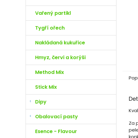
e
l
Vařený partikl
Tygří ořech
Nakládaná kukuřice
Hmyz, červi a korýši
Method Mix
Pop
Stick Mix
Det
Dipy
Kva
Obalovací pasty
Za p
pel
Esence - Flavour
kon