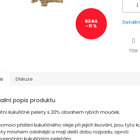
53 Kč
Detailn
–11 %
TISK
is
Diskuze
ailní popis produktu
litní kukuřičné pelety s 20% obsahem rybích mouček.
omoci přidání kukuřičného oleje při jejich lisování, jsou tyto k
ety mnohem odolnější a mají delší dobu rozpadu, oproti
kurenčním kukuřičným peletám.