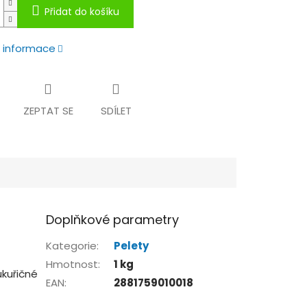
Přidat do košíku
í informace
ZEPTAT SE
SDÍLET
Doplňkové parametry
Kategorie
:
Pelety
Hmotnost
:
1 kg
ukuřičné
EAN
:
2881759010018