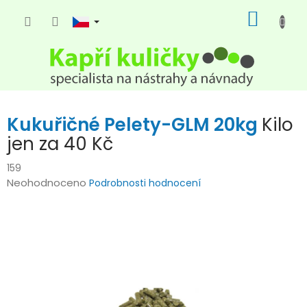
Přejít
NÁKUP
na
KOŠÍK
obsah
Kukuřičné Pelety-GLM 20kg
Kilo
jen za 40 Kč
159
Průměrné
Neohodnoceno
Podrobnosti hodnocení
hodnocení
produktu
je
0,0
z
5
hvězdiček.