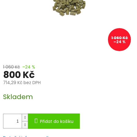
1 060 Kč
–24 %
1 060 Kč
–24 %
800 Kč
714,29 Kč bez DPH
Měrná
Skladem
cena:
Přidat do košíku