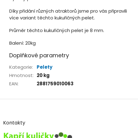
Díky přidání různých atraktorů jsme pro vás připravili
více variant těchto kukuřičných pelet.
Průměr těchto kukuřičných pelet je 8 mm.
Balení: 20kg
Doplňkové parametry
Kategorie
:
Pelety
Hmotnost
:
20 kg
EAN
:
2881759010063
Z
á
p
a
Kontakty
t
í